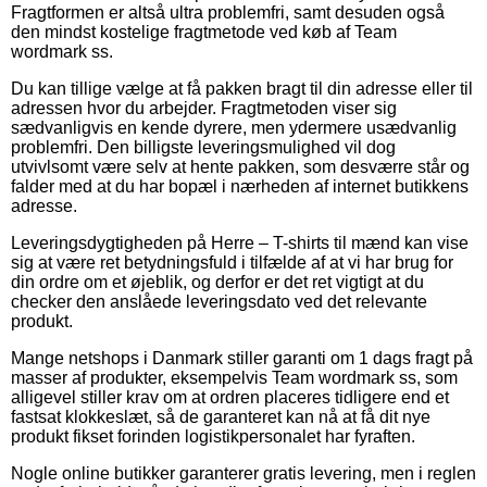
Fragtformen er altså ultra problemfri, samt desuden også
den mindst kostelige fragtmetode ved køb af Team
wordmark ss.
Du kan tillige vælge at få pakken bragt til din adresse eller til
adressen hvor du arbejder. Fragtmetoden viser sig
sædvanligvis en kende dyrere, men ydermere usædvanlig
problemfri. Den billigste leveringsmulighed vil dog
utvivlsomt være selv at hente pakken, som desværre står og
falder med at du har bopæl i nærheden af internet butikkens
adresse.
Leveringsdygtigheden på Herre – T-shirts til mænd kan vise
sig at være ret betydningsfuld i tilfælde af at vi har brug for
din ordre om et øjeblik, og derfor er det ret vigtigt at du
checker den anslåede leveringsdato ved det relevante
produkt.
Mange netshops i Danmark stiller garanti om 1 dags fragt på
masser af produkter, eksempelvis Team wordmark ss, som
alligevel stiller krav om at ordren placeres tidligere end et
fastsat klokkeslæt, så de garanteret kan nå at få dit nye
produkt fikset forinden logistikpersonalet har fyraften.
Nogle online butikker garanterer gratis levering, men i reglen