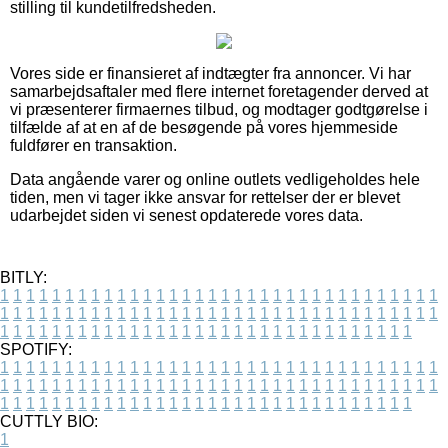
stilling til kundetilfredsheden.
Vores side er finansieret af indtægter fra annoncer. Vi har
samarbejdsaftaler med flere internet foretagender derved at
vi præsenterer firmaernes tilbud, og modtager godtgørelse i
tilfælde af at en af de besøgende på vores hjemmeside
fuldfører en transaktion.
Data angående varer og online outlets vedligeholdes hele
tiden, men vi tager ikke ansvar for rettelser der er blevet
udarbejdet siden vi senest opdaterede vores data.
BITLY:
1
1
1
1
1
1
1
1
1
1
1
1
1
1
1
1
1
1
1
1
1
1
1
1
1
1
1
1
1
1
1
1
1
1
1
1
1
1
1
1
1
1
1
1
1
1
1
1
1
1
1
1
1
1
1
1
1
1
1
1
1
1
1
1
1
1
1
1
1
1
1
1
1
1
1
1
1
1
1
1
1
1
1
1
1
1
1
1
1
1
1
1
1
1
1
1
1
1
1
1
SPOTIFY:
1
1
1
1
1
1
1
1
1
1
1
1
1
1
1
1
1
1
1
1
1
1
1
1
1
1
1
1
1
1
1
1
1
1
1
1
1
1
1
1
1
1
1
1
1
1
1
1
1
1
1
1
1
1
1
1
1
1
1
1
1
1
1
1
1
1
1
1
1
1
1
1
1
1
1
1
1
1
1
1
1
1
1
1
1
1
1
1
1
1
1
1
1
1
1
1
1
1
1
1
CUTTLY BIO:
1