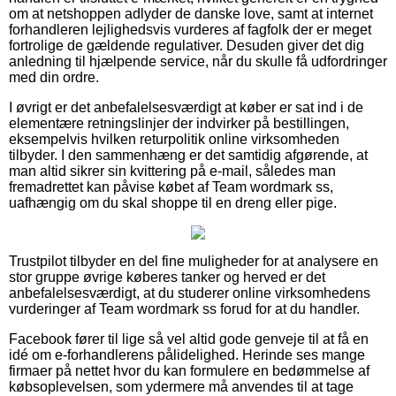
om at netshoppen adlyder de danske love, samt at internet
forhandleren lejlighedsvis vurderes af fagfolk der er meget
fortrolige de gældende regulativer. Desuden giver det dig
anledning til hjælpende service, når du skulle få udfordringer
med din ordre.
I øvrigt er det anbefalelsesværdigt at køber er sat ind i de
elementære retningslinjer der indvirker på bestillingen,
eksempelvis hvilken returpolitik online virksomheden
tilbyder. I den sammenhæng er det samtidig afgørende, at
man altid sikrer sin kvittering på e-mail, således man
fremadrettet kan påvise købet af Team wordmark ss,
uafhængig om du skal shoppe til en dreng eller pige.
Trustpilot tilbyder en del fine muligheder for at analysere en
stor gruppe øvrige køberes tanker og herved er det
anbefalelsesværdigt, at du studerer online virksomhedens
vurderinger af Team wordmark ss forud for at du handler.
Facebook fører til lige så vel altid gode genveje til at få en
idé om e-forhandlerens pålidelighed. Herinde ses mange
firmaer på nettet hvor du kan formulere en bedømmelse af
købsoplevelsen, som ydermere må anvendes til at tage