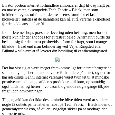
En stor portion internet forhandlere annoncerer dag-til-dag fragt på
en masse varer, eksempelvis Tech Fabric – Black, men som
imidlertid regnes ud fra at orden realiseres forud for et fast
klokkeslæt, således at de garanteret kan nå at få varerne ekspederet
før de pakkeansatte har fri.
Indtil flere netshops præsterer levering uden betaling, men for det
meste kun når der shoppes for et fastsat beløb. Alternativt burde du
beslutte sig for den mest prisbevidste form for fragt, som i mange
tilfælde – hvad end man befinder sig ved Vejle, Ringsted eller
Billund – vil være at få leveret din bestilling til et afhentningssted.
Det har vist sig at være meget fremkommeligt for internetbrugere at
sammenligne priser i blandt diverse forhandlere på nettet, og derfor
har adskillige Ganni internet varehuse været tvunget til at mindske
prisniveauet på mange af deres produkter – til børn, og samtidig
også til damer og herrer – voldsomt, og endda nogle gange tilbyde
fragt uden omkostninger.
Til gengæld kan det ikke desto mindre blive tiden værd at studere
nogle få outlets på nettet efter rabat på Tech Fabric – Black inden du
gennemfører dit køb, så du er usvigeligt sikker på at modtage den
skarpeste pris.