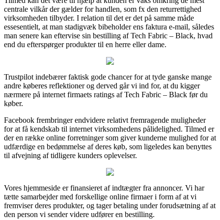
Tilmed kan det være til hjælp at kunden er vaks omkring de mest
centrale vilkår der gælder for handlen, som fx den returrettighed
virksomheden tilbyder. I relation til det er det på samme måde
essesentielt, at man stadigvæk bibeholder ens faktura e-mail, således
man senere kan eftervise sin bestilling af Tech Fabric – Black, hvad
end du efterspørger produkter til en herre eller dame.
Trustpilot indebærer faktisk gode chancer for at tyde ganske mange
andre køberes reflektioner og derved går vi ind for, at du kigger
nærmere på internet firmaets ratings af Tech Fabric – Black før du
køber.
Facebook frembringer endvidere relativt fremragende muligheder
for at få kendskab til internet virksomhedens pålidelighed. Tilmed er
der en række online forretninger som giver kunderne mulighed for at
udfærdige en bedømmelse af deres køb, som ligeledes kan benyttes
til afvejning af tidligere kunders oplevelser.
Vores hjemmeside er finansieret af indtægter fra annoncer. Vi har
tætte samarbejder med forskellige online firmaer i form af at vi
fremviser deres produkter, og tager betaling under forudsætning af at
den person vi sender videre udfører en bestilling.