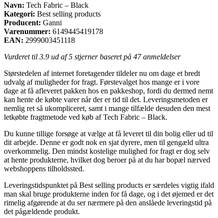
Navn:
Tech Fabric – Black
Kategori:
Best selling products
Producent:
Ganni
Varenummer:
6149445419178
EAN:
2999003451118
Vurderet til
3.9
ud af 5 stjerner baseret på
47
anmeldelser
Størstedelen af internet foretagender tildeler nu om dage et bredt
udvalg af muligheder for fragt. Førstevalget hos mange er i vore
dage at få afleveret pakken hos en pakkeshop, fordi du dermed nemt
kan hente de købte varer når der er tid til det. Leveringsmetoden er
nemlig ret så ukompliceret, samt i mange tilfælde desuden den mest
letkøbte fragtmetode ved køb af Tech Fabric – Black.
Du kunne tillige forsøge at vælge at få leveret til din bolig eller ud til
dit arbejde. Denne er godt nok en sjat dyrere, men til gengæld ultra
overkommelig. Den mindst kostelige mulighed for fragt er dog selv
at hente produkterne, hvilket dog beroer på at du har bopæl nærved
webshoppens tilholdssted.
Leveringstidspunktet på Best selling products er særdeles vigtig ifald
man skal bruge produkterne inden for få dage, og i det øjemed er det
rimelig afgørende at du ser nærmere på den anslåede leveringstid på
det pågældende produkt.