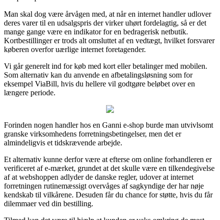
Man skal dog være årvågen med, at når en internet handler udlover
deres varer til en udsalgspris der virker uhørt fordelagtig, så er det
mange gange være en indikator for en bedragerisk netbutik.
Kortbestillinger er trods alt omsluttet af en vedtægt, hvilket forsvarer
køberen overfor uærlige internet foretagender.
Vi går generelt ind for køb med kort eller betalinger med mobilen.
Som alternativ kan du anvende en afbetalingsløsning som for
eksempel ViaBill, hvis du hellere vil godtgøre beløbet over en
længere periode.
Forinden nogen handler hos en Ganni e-shop burde man utvivlsomt
granske virksomhedens forretningsbetingelser, men det er
almindeligvis et tidskrævende arbejde.
Et alternativ kunne derfor være at efterse om online forhandleren er
verificeret af e-mærket, grundet at det skulle være en tilkendegivelse
af at webshoppen adlyder de danske regler, udover at internet
forretningen rutinemæssigt overvåges af sagkyndige der har nøje
kendskab til vilkårene. Desuden får du chance for støtte, hvis du får
dilemmaer ved din bestilling.