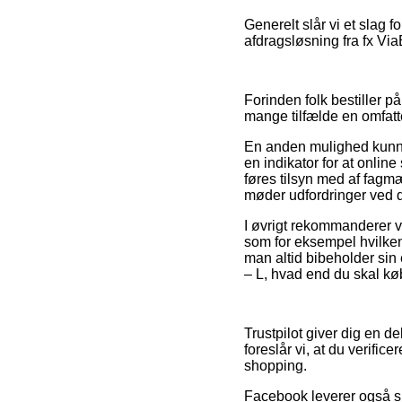
Generelt slår vi et slag 
afdragsløsning fra fx Via
Forinden folk bestiller 
mange tilfælde en omfat
En anden mulighed kunne v
en indikator for at onlin
føres tilsyn med af fagm
møder udfordringer ved d
I øvrigt rekommanderer vi
som for eksempel hvilken
man altid bibeholder sin 
– L, hvad end du skal kø
Trustpilot giver dig en d
foreslår vi, at du verifi
shopping.
Facebook leverer også su