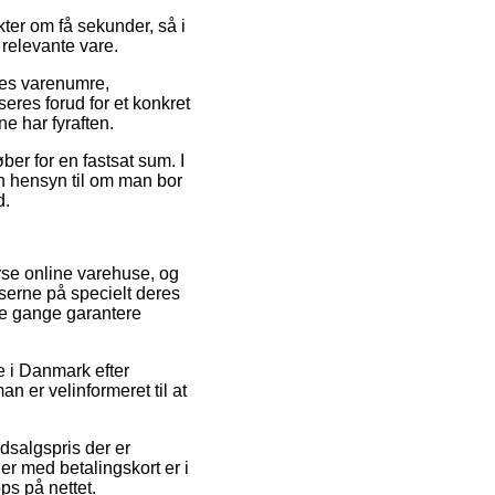
kter om få sekunder, så i
 relevante vare.
res varenumre,
eres forud for et konkret
e har fyraften.
ber for en fastsat sum. I
en hensyn til om man bor
d.
erse online varehuse, og
serne på specielt deres
gle gange garantere
se i Danmark efter
n er velinformeret til at
dsalgspris der er
ger med betalingskort er i
ps på nettet.