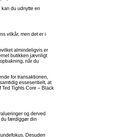
ed kan du udnytte en
 vilkår, men det er i
vilket almindeligvis er
rnet butikken jævnligt
 opbakning, når du
ende for transaktionen,
amtidig essesentielt, at
af Ted Tights Core – Black
evalueringer og derved
n du færdiggør din
s kundefokus. Desuden