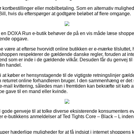
for kortbestillinger eller mobilbetaling. Som en alternativ muligh
Bill, hvis du efterspørger at godtgøre beløbet af flere omgange.
på en DOXA Run e-butik behøver de på en vis måde læse shoppens
tende opgave.
ære at efterse hvorvidt online butikken er e-mærke tilsluttet, h
e shoppen respekterer de gældende danske regler, foruden at inte
ænd som er inde i de gældende vilkår. Desuden får du genvej til
in handel.
 at køber er hensynstagende til de vigtigste retningslinjer gæld
 returret online forhandleren bruger. I den sammenhæng er det s
e-mail kvittering, således man i fremtiden kan bekræfte sit køb 
be gave til en mand eller kvinde.
el gode genveje til at tolke diverse eksisterende konsumenters 
cerer e-butikkens anmeldelser af Ted Tights Core – Black – L inde
per hæderlige muligheder for at få indsigt i internet shoppen