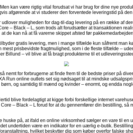
en kan være rigtig vital forudsat vi har brug for dine nye produ
gvis afgørende at vi studerer den forventede leveringstid på den
er udlover muligheden for dag-til-dag levering på en række af de
re – Black – L, som trods alt forudsætter at transaktionen realis
 at de kan nå at få varerne skippet afsted før pakkemedarbejdern
tilbyder gratis levering, men i mange tilfælde kun såfremt man kø
n mest prisbevidste fragtmulighed, som i de fleste tilfælde – ud
 Billund – vil blive at få bragt produkterne til et udleveringsste
 så nemt for forbrugerne at finde frem til de bedste priser på div
XA Run online outlets set sig nødsaget til at mindske udsalgspri
til børn, og samtidig til mænd og kvinder – enormt, og endda no
rtid blive fordelagtigt at kigge forbi forskellige internet varehu
Core – Black – L forud for at du gennemfører din bestilling, så ma
 huske på, at ifald en online virksomhed sælger en vare til en u
 det undertiden være en indikator for en uærlig e-butik. Bestillin
 foranstaltning, hvilket beskytter dig som køber overfor falske sho