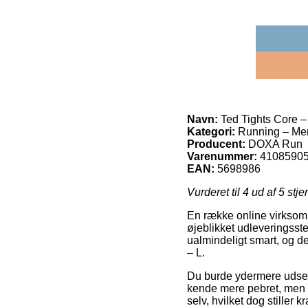
Navn:
Ted Tights Core –
Kategori:
Running – Me
Producent:
DOXA Run
Varenummer:
4108590
EAN:
5698986
Vurderet til
4
ud af 5 stje
En række online virksomhe
øjeblikket udleveringsste
ualmindeligt smart, og d
– L.
Du burde ydermere udse di
kende mere pebret, men o
selv, hvilket dog stiller