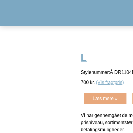
L
Stylenummer:Â DR1104
700
kr.
(Vis fragtpris)
Læs mere »
Vi har gennemgået de mes
prisniveau, sortimentstø
betalingsmuligheder.