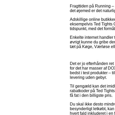
Fragttiden på Running – M
det øjemed er det naturli
Adskillige online butikk
eksempelvis Ted Tights Co
tidspunkt, med det formål
Enkelte internet handler 
øvrigt kunne du gribe de
tæt på Køge, Værløse eller
Det er jo efterhånden ret
for det har masser af DO
bedst i test produkter – 
levering uden gebyr.
Til gengæld kan det imidle
rabatkoder på Ted Tights 
få fat i den billigste pris.
Du skal ikke desto mindre
besynderligt letkøbt, kan
hvert fald inkluderet i en