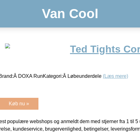
Van Cool
Ted Tights Cor
Brand:Â DOXA RunKategori:Â Løbeunderdele
(Læs mere)
Køb nu »
t populære webshops og anmeldt dem med stjerner fra 1 til 5 ud
rrelse, kundeservice, brugervenlighed, betingelser, leveringsfor