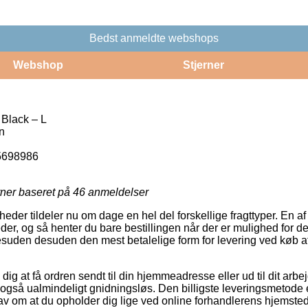
Bedst anmeldte webshops
Webshop
Stjerner
 Black – L
n
5698986
rner baseret på
46
anmeldelser
der tildeler nu om dage en hel del forskellige fragttyper. En a
der, og så henter du bare bestillingen når der er mulighed for d
esuden desuden den mest betalelige form for levering ved køb a
g at få ordren sendt til din hjemmeadresse eller ud til dit arbe
gså ualmindeligt gnidningsløs. Den billigste leveringsmetode 
 krav om at du opholder dig lige ved online forhandlerens hjemsted