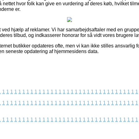
å nettet hvor folk kan give en vurdering af deres køb, hvilket tilm
nderne er.
t ved hjælp af reklamer. Vi har samarbejdsaftaler med en gruppe 
deres tilbud, og indkasserer honorar for så vidt vores brugere la
ernet butikker opdateres ofte, men vi kan ikke stilles ansvarlig f
iden seneste opdatering af hjemmesidens data.
1
1
1
1
1
1
1
1
1
1
1
1
1
1
1
1
1
1
1
1
1
1
1
1
1
1
1
1
1
1
1
1
1
1
1
1
1
1
1
1
1
1
1
1
1
1
1
1
1
1
1
1
1
1
1
1
1
1
1
1
1
1
1
1
1
1
1
1
1
1
1
1
1
1
1
1
1
1
1
1
1
1
1
1
1
1
1
1
1
1
1
1
1
1
1
1
1
1
1
1
1
1
1
1
1