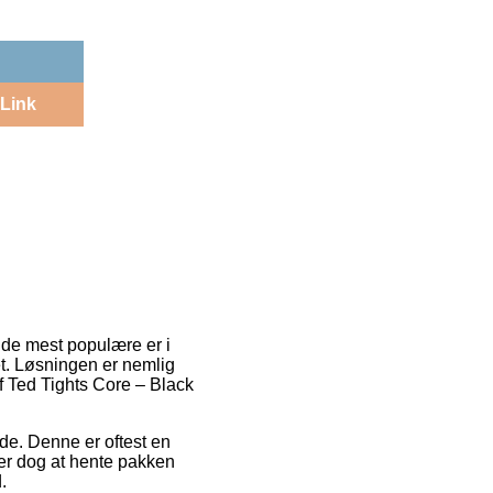
Link
f de mest populære er i
et. Løsningen er nemlig
f Ted Tights Core – Black
jde. Denne er oftest en
er dog at hente pakken
.