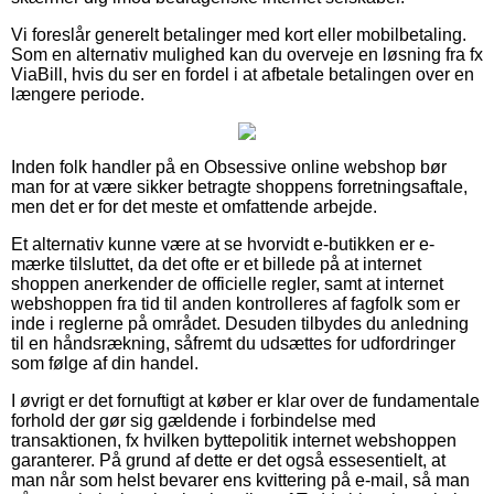
Vi foreslår generelt betalinger med kort eller mobilbetaling.
Som en alternativ mulighed kan du overveje en løsning fra fx
ViaBill, hvis du ser en fordel i at afbetale betalingen over en
længere periode.
Inden folk handler på en Obsessive online webshop bør
man for at være sikker betragte shoppens forretningsaftale,
men det er for det meste et omfattende arbejde.
Et alternativ kunne være at se hvorvidt e-butikken er e-
mærke tilsluttet, da det ofte er et billede på at internet
shoppen anerkender de officielle regler, samt at internet
webshoppen fra tid til anden kontrolleres af fagfolk som er
inde i reglerne på området. Desuden tilbydes du anledning
til en håndsrækning, såfremt du udsættes for udfordringer
som følge af din handel.
I øvrigt er det fornuftigt at køber er klar over de fundamentale
forhold der gør sig gældende i forbindelse med
transaktionen, fx hvilken byttepolitik internet webshoppen
garanterer. På grund af dette er det også essesentielt, at
man når som helst bevarer ens kvittering på e-mail, så man