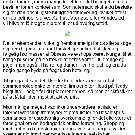
omkostninger, men i mange tilfælde er det betinget af at du
bestiller for en konkret sum. Som alternativ skulle du beslutte
sig for den prisbilligste mulighed for levering, hvilket oftest –
om du befinder sig ved Aarhus, Værløse eller Hundested –
vil blive at få bragt din ordre til et udleveringssted.
Det er efterhånden virkelig fremkommeligt for os alle at søge
sig frem til priser i blandt forskellige online butikker, og
følgelig har masser af Obsessive e-shops været tvunget til at
tvinge priserne på en række af deres varer – til drenge og
piger, men også til herrer og damer – en hel del, og endda
nogle gange byde på fragt uden betaling.
Til gengæld kan det ikke desto mindre være smart at
sammenholde enkelte internet firmaer efter tilbud på Teddy
bisquitta – beige før du placerer ordren, så man er skråsikker
på at få fat i den mest attraktive pris.
Man må lige meget hvad ikke undervurdere, at ifald en
internet webshop frembyder et produkt for en udsalgspris
som anses for usædvanlig overkommelig, er det ofte være et
faresignal om en bedragerisk online forretning. Shopping
med kort er ikke desto mindre omfavnet af et regulativ, der
skærmer dig imod bedrageriske internet selskaber.