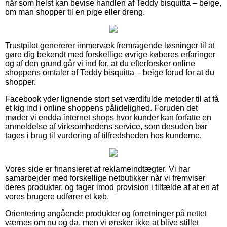
når som helst kan bevise handlen af Teddy bisquitta – beige,
om man shopper til en pige eller dreng.
Trustpilot genererer immervæk fremragende løsninger til at
gøre dig bekendt med forskellige øvrige køberes erfaringer
og af den grund går vi ind for, at du efterforsker online
shoppens omtaler af Teddy bisquitta – beige forud for at du
shopper.
Facebook yder lignende stort set værdifulde metoder til at få
et kig ind i online shoppens pålidelighed. Foruden det
møder vi endda internet shops hvor kunder kan forfatte en
anmeldelse af virksomhedens service, som desuden bør
tages i brug til vurdering af tilfredsheden hos kunderne.
Vores side er finansieret af reklameindtægter. Vi har
samarbejder med forskellige netbutikker når vi fremviser
deres produkter, og tager imod provision i tilfælde af at en af
vores brugere udfører et køb.
Orientering angående produkter og forretninger på nettet
værnes om nu og da, men vi ønsker ikke at blive stillet