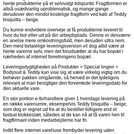
hente produkterne på et selvvalgt tidspunkt. Fragtformen er
altså usædvanlig uproblematisk, og mange gange
derudover den mindst kostelige fragtform ved køb af Teddy
bisquitta – beige.
Du kunne endvidere overveje at få produkterne leveret til
hvor du bor eller ud på din arbejdsplads. Denne er desværre
en anelse mere omkostningsfuld, men desuden ultra nem.
Den mest betalelige leveringsversion vil dog altid være at
hente varerne selv, men det forudsætter at du har bopæl i
nærheden af internet forretningens bopæl.
Leveringsdygtigheden på Produkter > Special lingeri >
Bodysuit & Teddy kan vise sig at være virkelig vigtig om du
behøver pakken omgående, så herved er det tydeligvis
relevant at man besigtiger den forventede leveringsdato for
den aktuelle vare.
En stor portion e-forhandlere giver 1 hverdags levering på
en række varenumre, eksempelvis Teddy bisquitta – beige,
som dog er regnet ud fra at du bestiller tidligere end et
fastsat klokkeslæt, således at de kan nå at få varen hen til
fragtfirmaet inden medarbejderne har fri.
Indtil flere internet varehuse frembyder levering uden