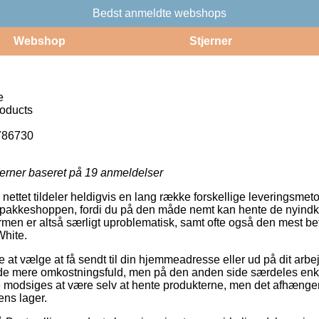
Bedst anmeldte webshops
Webshop
Stjerner
e
roducts
786730
jerner baseret på
19
anmeldelser
å nettet tildeler heldigvis en lang række forskellige leveringsmet
e pakkeshoppen, fordi du på den måde nemt kan hente de nyindk
formen er altså særligt uproblematisk, samt ofte også den mest b
White.
 at vælge at få sendt til din hjemmeadresse eller ud på dit arbe
nde mere omkostningsfuld, men på den anden side særdeles enk
ke modsiges at være selv at hente produkterne, men det afhænger 
ens lager.