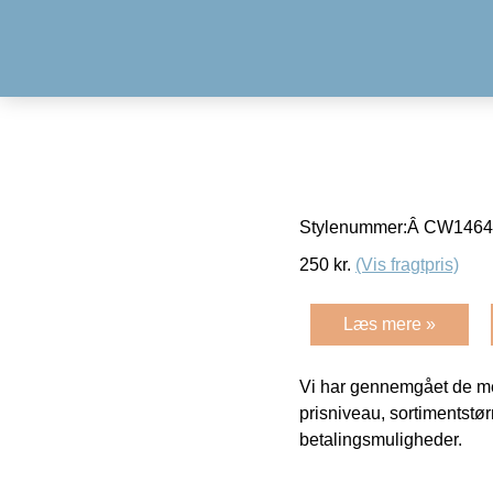
Stylenummer:Â CW1464-1
250
kr.
(Vis fragtpris)
Læs mere »
Vi har gennemgået de mes
prisniveau, sortimentstø
betalingsmuligheder.