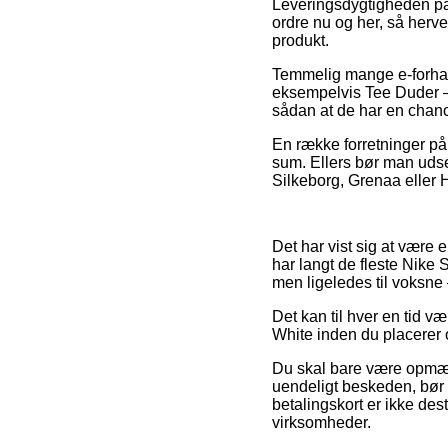
Leveringsdygtigheden på 
ordre nu og her, så herve
produkt.
Temmelig mange e-forhand
eksempelvis Tee Duder – 
sådan at de har en chance
En række forretninger på 
sum. Ellers bør man udse 
Silkeborg, Grenaa eller Ha
Det har vist sig at være
har langt de fleste Nike S
men ligeledes til voksne
Det kan til hver en tid v
White inden du placerer o
Du skal bare være opmærk
uendeligt beskeden, bør 
betalingskort er ikke des
virksomheder.