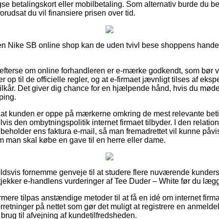
se betalingskort eller mobilbetaling. Som alternativ burde du b
forudsat du vil finansiere prisen over tid.
n Nike SB online shop kan de uden tvivl bese shoppens handels
t efterse om online forhandleren er e-mærke godkendt, som bør v
op til de officielle regler, og at e-firmaet jævnligt tilses af eks
kår. Det giver dig chance for en hjælpende hånd, hvis du møder
ping.
t at kunden er oppe på mærkerne omkring de mest relevante bet
lvis den ombytningspolitik internet firmaet tilbyder. I den relat
ibeholder ens faktura e-mail, så man fremadrettet vil kunne påvi
 man skal købe en gave til en herre eller dame.
holdsvis fornemme genveje til at studere flere nuværende kunder
tjekker e-handlens vurderinger af Tee Duder – White før du lægge
ere tilpas anstændige metoder til at få en idé om internet firm
rretninger på nettet som gør det muligt at registrere en anmeldel
 brug til afvejning af kundetilfredsheden.