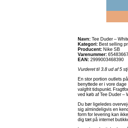
Navn:
Tee Duder – Whit
Kategori:
Best selling p
Producent:
Nike SB
Varenummer:
6548366
EAN:
2999003468390
Vurderet til
3.8
ud af 5 st
En stor portion outlets p
benyttede er i vore dag
valgfrit tidspunkt. Fragt
ved køb af Tee Duder – 
Du bør ligeledes overveje
sig almindeligvis en ke
form for levering kan ik
dig tæt på internet butikk