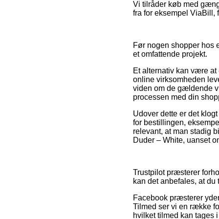
Vi tilråder køb med gæng
fra for eksempel ViaBill, 
Før nogen shopper hos e
et omfattende projekt.
Et alternativ kan være a
online virksomheden lever 
viden om de gældende vil
processen med din shop
Udover dette er det klog
for bestillingen, eksempe
relevant, at man stadig b
Duder – White, uanset om
Trustpilot præsterer for
kan det anbefales, at du 
Facebook præsterer yderm
Tilmed ser vi en række fo
hvilket tilmed kan tages i