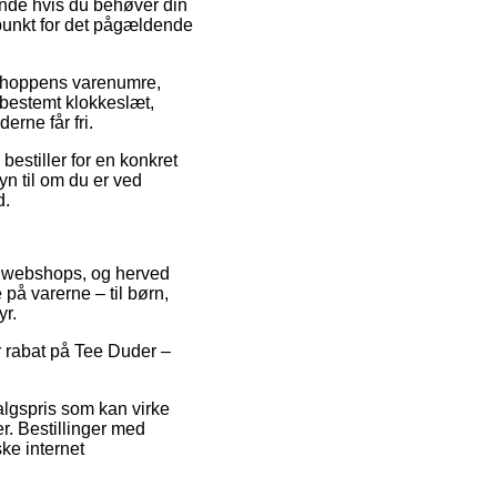
ende hvis du behøver din
dspunkt for det pågældende
 shoppens varenumre,
 bestemt klokkeslæt,
erne får fri.
bestiller for en konkret
yn til om du er ved
d.
ge webshops, og herved
 på varerne – til børn,
yr.
er rabat på Tee Duder –
algspris som kan virke
r. Bestillinger med
ske internet