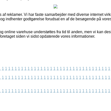
s af reklamer. Vi har faste samarbejder med diverse internet vir
, og indhenter godtgørelse forudsat en af de besøgende på vore
g online varehuse understøttes fra tid til anden, men vi kan de
foretaget siden vi sidst opdaterede vores informationer.
1
1
1
1
1
1
1
1
1
1
1
1
1
1
1
1
1
1
1
1
1
1
1
1
1
1
1
1
1
1
1
1
1
1
1
1
1
1
1
1
1
1
1
1
1
1
1
1
1
1
1
1
1
1
1
1
1
1
1
1
1
1
1
1
1
1
1
1
1
1
1
1
1
1
1
1
1
1
1
1
1
1
1
1
1
1
1
1
1
1
1
1
1
1
1
1
1
1
1
1
1
1
1
1
1