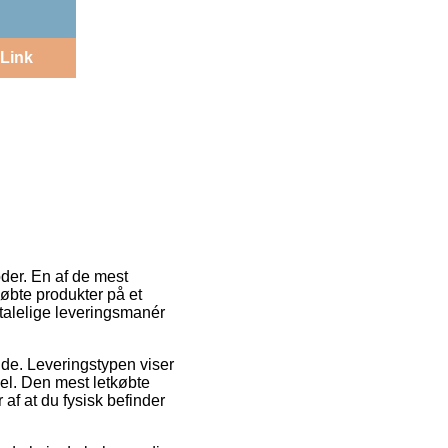
Link
oder. En af de mest
øbte produkter på et
etalelige leveringsmanér
jde. Leveringstypen viser
el. Den mest letkøbte
af at du fysisk befinder