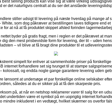
Best selling products kan vise sig at være virkelig udslagsgiv
d er det naturligvis centralt at du ser det anslåede leveringsti
lere stiller udsigt til levering på næste hverdag på mange af
White, som dog påkræver at bestillingen laves tidligere end et
 for at nå at få produktet skippet afsted forinden lagermedarbejd
nettet byder på gratis fragt, men i reglen er det påkrævet at man 
dig den mest prisbevidste form for levering, der tit – uden hens
dsten – vil blive at få bragt dine produkter til et udleveringsste
 ekstremt simpelt for enhver at sammenholde priser på forskelli
B internet forhandlere set sig tvunget til at stampe salgspriserne
 – kolossalt, og endda nogle gange garantere levering uden geb
ære lønsomt at undersøge et par forskellige online selskaber eft
rdren, således at du er sikker på at få den skarpeste pris.
som på, at når en netshop reklamerer varer til salg for en uds
det undertiden være et symbol på en uoprigtig internet forhandle
to mindre inkluderet i en vedtægt, hvilket skærmer os overfor fal