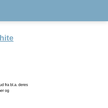
hite
 fra bl.a. deres
mer og