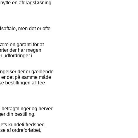
enytte en afdragsløsning
aftale, men det er ofte
ære en garanti for at
perter der har megen
 udfordringer i
ingelser der er gældende
ion er det på samme måde
se bestillingen af Tee
s betragtninger og herved
r din bestilling.
aets kundetilfredshed.
se af ordreforløbet,