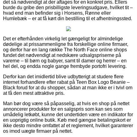
det så nødvendigt at der aftages for en konkret pris. Ellers
burde du gribe den prisbilligste leveringsudgave, hvilket tit –
hvad end man befinder sig i Horsens, Rønne eller
Humlebæk – er at få kørt din bestilling til et afhentningssted.
Det er efterhånden virkelig let gængeligt for almindelige
dødelige at prissammenligne fra forskellige online firmaer,
og derfor har en lang række The North Face online shops
fundet det nødvendigt at nedskære udsalgspriserne på
varerne – til børn og babyer, samt til damer og herrer – en
hel del, og endda nogle gange frembyde portofri levering.
Derfor kan det imidlertid blive udbytterigt at studere flere
internet forhandlere efter rabat på Teen Box Logo Beanie –
Black forud for at du shopper, sådan at man ikke er i tvivl om
at få den mest attraktive pris.
Man bør dog være så påpasselig, at hvis en shop på nettet
annoncerer produkter for en salgspris som kan ses som
umådelig letkøbt, kunne det undertiden være en indikator for
en uoprigtig online butik. Køb med gængse betalingskort er
ikke desto mindre omfattet af et reglement, hvilket garanterer
os imod uægte firmaer på nettet.