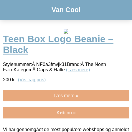
Van Cool
Teen Box Logo Beanie –
Black
Stylenummer:Â NF0a3fmvjk31Brand:Â The North
FaceKategori:Â Caps & Hatte
(Læs mere)
200
kr.
(Vis fragtpris)
Læs mere »
Køb nu »
Vi har gennemgået de mest populære webshops og anmeldt