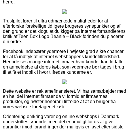
herre.
Trustpilot fører til ultra udmærkede muligheder for at
efterforske forskellige tidligere brugeres synspunkter og af
den grund er det klogt, at du kigger på internet forhandlerens
kritik af Teen Box Logo Beanie – Black forinden du placerer
din ordre.
Facebook indebærer ydermere i højeste grad sikre chancer
for at få indtryk af internet webshoppens kundetilfredshed.
Herinde ses mange internet firmaer hvor kunder kan forfatte
en anmeldelse af deres køb, som ydermere bør tages i brug
til at få et indblik i hvor tilfredse kunderne er.
Dette website er reklamefinansieret. Vi har samarbejder med
en hel del internet firmaer da vi formidler firmaernes
produkter, og høster honorar i tilfælde af at en bruger fra
vores website foretager et køb.
Orientering omkring varer og online webshops i Danmark
understøttes løbende, men det er umuligt for os at give
garantier imod forandringer der muligvis er lavet efter sidste