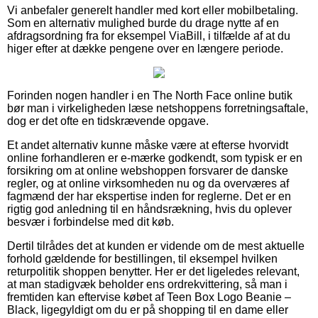
Vi anbefaler generelt handler med kort eller mobilbetaling.
Som en alternativ mulighed burde du drage nytte af en
afdragsordning fra for eksempel ViaBill, i tilfælde af at du
higer efter at dække pengene over en længere periode.
Forinden nogen handler i en The North Face online butik
bør man i virkeligheden læse netshoppens forretningsaftale,
dog er det ofte en tidskrævende opgave.
Et andet alternativ kunne måske være at efterse hvorvidt
online forhandleren er e-mærke godkendt, som typisk er en
forsikring om at online webshoppen forsvarer de danske
regler, og at online virksomheden nu og da overværes af
fagmænd der har ekspertise inden for reglerne. Det er en
rigtig god anledning til en håndsrækning, hvis du oplever
besvær i forbindelse med dit køb.
Dertil tilrådes det at kunden er vidende om de mest aktuelle
forhold gældende for bestillingen, til eksempel hvilken
returpolitik shoppen benytter. Her er det ligeledes relevant,
at man stadigvæk beholder ens ordrekvittering, så man i
fremtiden kan eftervise købet af Teen Box Logo Beanie –
Black, ligegyldigt om du er på shopping til en dame eller