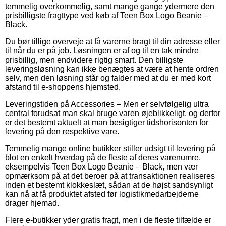
temmelig overkommelig, samt mange gange ydermere den
prisbilligste fragttype ved køb af Teen Box Logo Beanie –
Black.
Du bør tillige overveje at få varerne bragt til din adresse eller
til når du er på job. Løsningen er af og til en tak mindre
prisbillig, men endvidere rigtig smart. Den billigste
leveringsløsning kan ikke benægtes at være at hente ordren
selv, men den løsning står og falder med at du er med kort
afstand til e-shoppens hjemsted.
Leveringstiden på Accessories – Men er selvfølgelig ultra
central forudsat man skal bruge varen øjeblikkeligt, og derfor
er det bestemt aktuelt at man besigtiger tidshorisonten for
levering på den respektive vare.
Temmelig mange online butikker stiller udsigt til levering på
blot en enkelt hverdag på de fleste af deres varenumre,
eksempelvis Teen Box Logo Beanie – Black, men vær
opmærksom på at det beroer på at transaktionen realiseres
inden et bestemt klokkeslæt, sådan at de højst sandsynligt
kan nå at få produktet afsted før logistikmedarbejderne
drager hjemad.
Flere e-butikker yder gratis fragt, men i de fleste tilfælde er