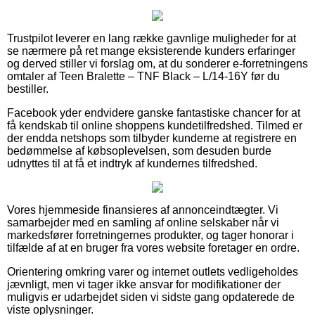
Trustpilot leverer en lang række gavnlige muligheder for at
se nærmere på ret mange eksisterende kunders erfaringer
og derved stiller vi forslag om, at du sonderer e-forretningens
omtaler af Teen Bralette – TNF Black – L/14-16Y før du
bestiller.
Facebook yder endvidere ganske fantastiske chancer for at
få kendskab til online shoppens kundetilfredshed. Tilmed er
der endda netshops som tilbyder kunderne at registrere en
bedømmelse af købsoplevelsen, som desuden burde
udnyttes til at få et indtryk af kundernes tilfredshed.
Vores hjemmeside finansieres af annonceindtægter. Vi
samarbejder med en samling af online selskaber når vi
markedsfører forretningernes produkter, og tager honorar i
tilfælde af at en bruger fra vores website foretager en ordre.
Orientering omkring varer og internet outlets vedligeholdes
jævnligt, men vi tager ikke ansvar for modifikationer der
muligvis er udarbejdet siden vi sidste gang opdaterede de
viste oplysninger.