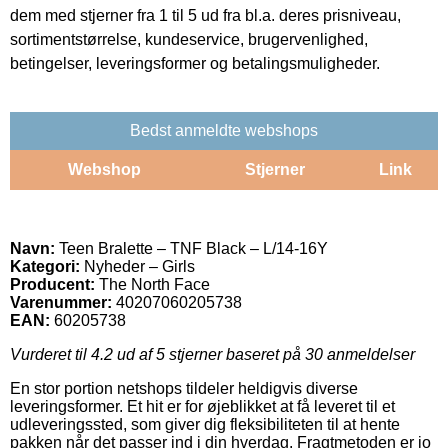
dem med stjerner fra 1 til 5 ud fra bl.a. deres prisniveau,
sortimentstørrelse, kundeservice, brugervenlighed,
betingelser, leveringsformer og betalingsmuligheder.
Bedst anmeldte webshops
Webshop
Stjerner
Link
Navn:
Teen Bralette – TNF Black – L/14-16Y
Kategori:
Nyheder – Girls
Producent:
The North Face
Varenummer:
40207060205738
EAN:
60205738
Vurderet til
4.2
ud af 5 stjerner baseret på
30
anmeldelser
En stor portion netshops tildeler heldigvis diverse
leveringsformer. Et hit er for øjeblikket at få leveret til et
udleveringssted, som giver dig fleksibiliteten til at hente
pakken når det passer ind i din hverdag. Fragtmetoden er jo