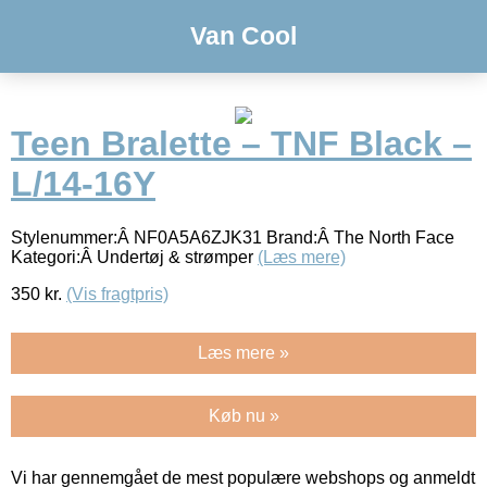
Van Cool
Teen Bralette – TNF Black –
L/14-16Y
Stylenummer:Â NF0A5A6ZJK31 Brand:Â The North Face
Kategori:Â Undertøj & strømper
(Læs mere)
350
kr.
(Vis fragtpris)
Læs mere »
Køb nu »
Vi har gennemgået de mest populære webshops og anmeldt