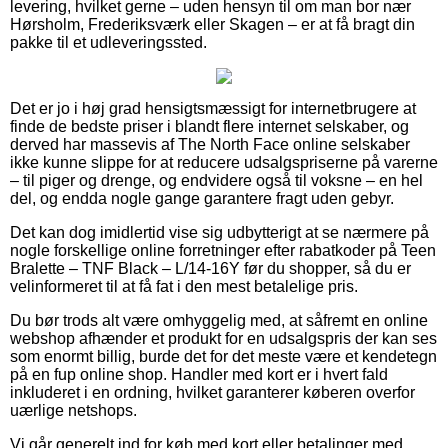
levering, hvilket gerne – uden hensyn til om man bor nær
Hørsholm, Frederiksværk eller Skagen – er at få bragt din
pakke til et udleveringssted.
Det er jo i høj grad hensigtsmæssigt for internetbrugere at
finde de bedste priser i blandt flere internet selskaber, og
derved har massevis af The North Face online selskaber
ikke kunne slippe for at reducere udsalgspriserne på varerne
– til piger og drenge, og endvidere også til voksne – en hel
del, og endda nogle gange garantere fragt uden gebyr.
Det kan dog imidlertid vise sig udbytterigt at se nærmere på
nogle forskellige online forretninger efter rabatkoder på Teen
Bralette – TNF Black – L/14-16Y før du shopper, så du er
velinformeret til at få fat i den mest betalelige pris.
Du bør trods alt være omhyggelig med, at såfremt en online
webshop afhænder et produkt for en udsalgspris der kan ses
som enormt billig, burde det for det meste være et kendetegn
på en fup online shop. Handler med kort er i hvert fald
inkluderet i en ordning, hvilket garanterer køberen overfor
uærlige netshops.
Vi går generelt ind for køb med kort eller betalinger med