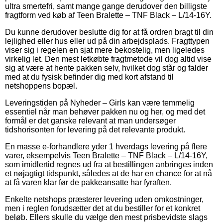
ultra smertefri, samt mange gange derudover den billigste
fragtform ved køb af Teen Bralette – TNF Black – L/14-16Y.
Du kunne derudover beslutte dig for at få ordren bragt til din
lejlighed eller hus eller ud på din arbejdsplads. Fragttypen
viser sig i regelen en sjat mere bekostelig, men ligeledes
virkelig let. Den mest letkøbte fragtmetode vil dog altid vise
sig at være at hente pakken selv, hvilket dog står og falder
med at du fysisk befinder dig med kort afstand til
netshoppens bopæl.
Leveringstiden på Nyheder – Girls kan være temmelig
essentiel når man behøver pakken nu og her, og med det
formål er det ganske relevant at man undersøger
tidshorisonten for levering på det relevante produkt.
En masse e-forhandlere yder 1 hverdags levering på flere
varer, eksempelvis Teen Bralette – TNF Black – L/14-16Y,
som imidlertid regnes ud fra at bestillingen anbringes inden
et nøjagtigt tidspunkt, således at de har en chance for at nå
at få varen klar før de pakkeansatte har fyraften.
Enkelte netshops præsterer levering uden omkostninger,
men i reglen forudsætter det at du bestiller for et konkret
beløb. Ellers skulle du vælge den mest prisbevidste slags