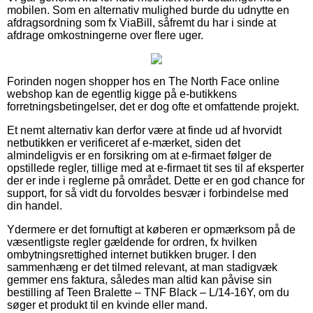
mobilen. Som en alternativ mulighed burde du udnytte en
afdragsordning som fx ViaBill, såfremt du har i sinde at
afdrage omkostningerne over flere uger.
Forinden nogen shopper hos en The North Face online
webshop kan de egentlig kigge på e-butikkens
forretningsbetingelser, det er dog ofte et omfattende projekt.
Et nemt alternativ kan derfor være at finde ud af hvorvidt
netbutikken er verificeret af e-mærket, siden det
almindeligvis er en forsikring om at e-firmaet følger de
opstillede regler, tillige med at e-firmaet tit ses til af eksperter
der er inde i reglerne på området. Dette er en god chance for
support, for så vidt du forvoldes besvær i forbindelse med
din handel.
Ydermere er det fornuftigt at køberen er opmærksom på de
væsentligste regler gældende for ordren, fx hvilken
ombytningsrettighed internet butikken bruger. I den
sammenhæng er det tilmed relevant, at man stadigvæk
gemmer ens faktura, således man altid kan påvise sin
bestilling af Teen Bralette – TNF Black – L/14-16Y, om du
søger et produkt til en kvinde eller mand.