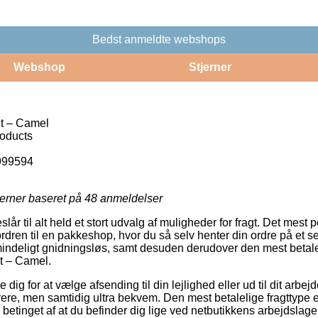
Bedst anmeldte webshops
Webshop
Stjerner
t – Camel
roducts
999594
jerner baseret på
48
anmeldelser
år til alt held et stort udvalg af muligheder for fragt. Det mest 
dren til en pakkeshop, hvor du så selv henter din ordre på et se
indeligt gnidningsløs, samt desuden derudover den mest betale
t – Camel.
 dig for at vælge afsending til din lejlighed eller ud til dit arb
rere, men samtidig ultra bekvem. Den mest betalelige fragttype e
 betinget af at du befinder dig lige ved netbutikkens arbejdslage