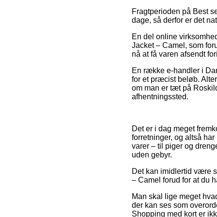
Fragtperioden på Best sel
dage, så derfor er det na
En del online virksomhe
Jacket – Camel, som foruds
nå at få varen afsendt f
En række e-handler i Dan
for et præcist beløb. Alt
om man er tæt på Roskilde,
afhentningssted.
Det er i dag meget fremko
forretninger, og altså ha
varer – til piger og dre
uden gebyr.
Det kan imidlertid være 
– Camel forud for at du h
Man skal lige meget hvad 
der kan ses som overordent
Shopping med kort er ikk