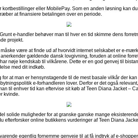
for kortbestillinger eller MobilePay. Som en anden løsning kan d
ilstræber at finansiere betalingen over en periode.
runt e-handler behøver man til hver en tid skimme dens forretn
de projekt.
åske være at finde ud af hvorvidt internet selskabet er e-mærk
et anerkender gældende dansk lovgivning, foruden at online forr
 har nøje kendskab til vilkårene. Dette er en god genvej til bistan
ndelse med dit indkøb.
ag for at man er hensynstagende til de mest basale vilkår der kan s
ytningspolitik e-forhandleren lover. Derfor er det også relevant
 man til enhver tid kan eftervise sit køb af Teen Diana Jacket –
er kvinde.
n del solide muligheder for at granske ganske mange eksisterend
t du efterforsker online butikkens vurderinger af Teen Diana Jac
varende egentlig fornemme genveje til at få indtryk af e-shoppe