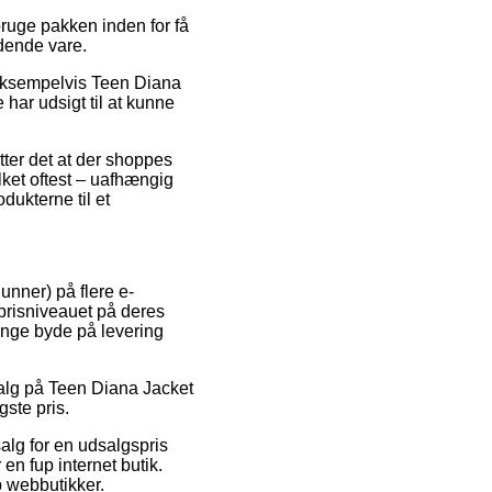
bruge pakken inden for få
ldende vare.
 eksempelvis Teen Diana
 har udsigt til at kunne
ter det at der shoppes
lket oftest – uafhængig
dukterne til et
unner) på flere e-
e prisniveauet på deres
ange byde på levering
salg på Teen Diana Jacket
gste pris.
salg for en udsalgspris
 en fup internet butik.
p webbutikker.