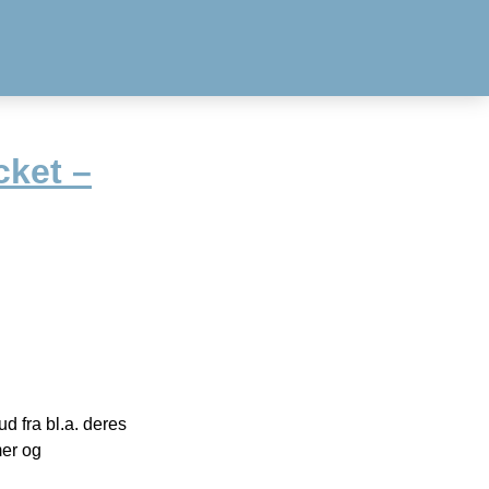
cket –
 fra bl.a. deres
mer og