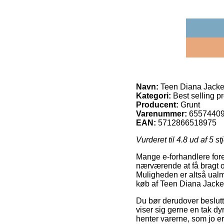
Navn:
Teen Diana Jacke
Kategori:
Best selling p
Producent:
Grunt
Varenummer:
6557440
EAN:
5712866518975
Vurderet til
4.8
ud af 5 st
Mange e-forhandlere foresl
nærværende at få bragt or
Muligheden er altså ualm
køb af Teen Diana Jacke
Du bør derudover beslutte
viser sig gerne en tak dy
henter varerne, som jo er