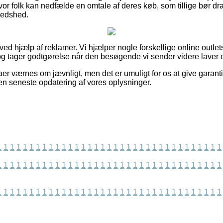
r folk kan nedfælde en omtale af deres køb, som tillige bør drage
redshed.
 ved hjælp af reklamer. Vi hjælper nogle forskellige online outlet
g tager godtgørelse når den besøgende vi sender videre laver e
er værnes om jævnligt, men det er umuligt for os at give garanti
den seneste opdatering af vores oplysninger.
1
1
1
1
1
1
1
1
1
1
1
1
1
1
1
1
1
1
1
1
1
1
1
1
1
1
1
1
1
1
1
1
1
1
1
1
1
1
1
1
1
1
1
1
1
1
1
1
1
1
1
1
1
1
1
1
1
1
1
1
1
1
1
1
1
1
1
1
1
1
1
1
1
1
1
1
1
1
1
1
1
1
1
1
1
1
1
1
1
1
1
1
1
1
1
1
1
1
1
1
1
1
1
1
1