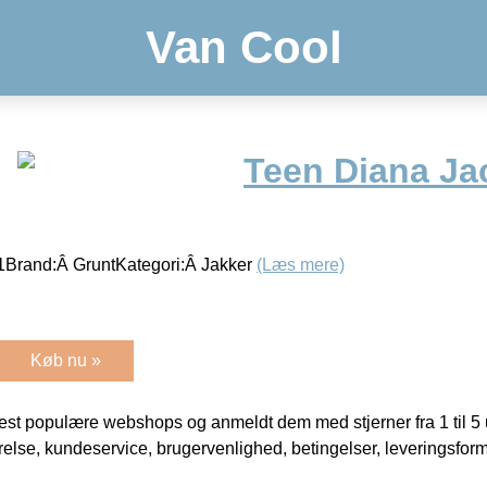
Van Cool
Teen Diana Ja
Brand:Â GruntKategori:Â Jakker
(Læs mere)
Køb nu »
t populære webshops og anmeldt dem med stjerner fra 1 til 5 ud
rrelse, kundeservice, brugervenlighed, betingelser, leveringsfor