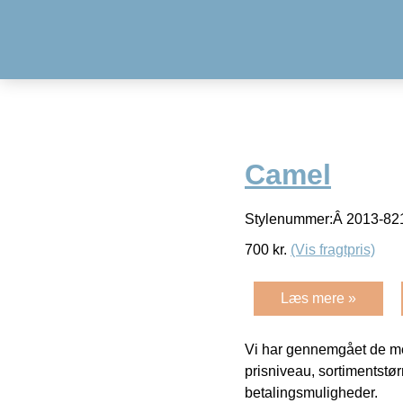
Camel
Stylenummer:Â 2013-821
700
kr.
(Vis fragtpris)
Læs mere »
Vi har gennemgået de mes
prisniveau, sortimentstø
betalingsmuligheder.