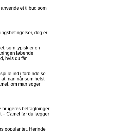
u anvende et tilbud som
ingsbetingelser, dog er
et, som typisk er en
etningen løbende
d, hvis du får
pille ind i forbindelse
, at man når som helst
 Camel, om man søger
e brugeres betragtninger
ket – Camel før du lægger
ns popularitet. Herinde