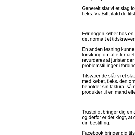
Generelt slår vi et slag 
f.eks. ViaBill, ifald du t
Før nogen køber hos en G
det normalt et tidskræven
En anden løsning kunne m
forsikring om at e-firma
revurderes af jurister der
problemstillinger i forbi
Tilsvarende slår vi et sl
med købet, f.eks. den omb
beholder sin faktura, så
produkter til en mand ell
Trustpilot bringer dig e
og derfor er det klogt, a
din bestilling.
Facebook bringer dig tils