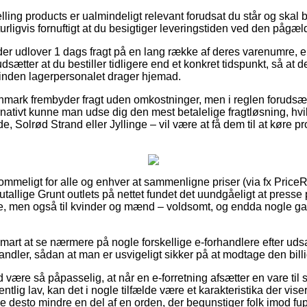
ling products er ualmindeligt relevant forudsat du står og skal 
turligvis fornuftigt at du besigtiger leveringstiden ved den pågæ
der udlover 1 dags fragt på en lang række af deres varenumre,
ætter at du bestiller tidligere end et konkret tidspunkt, så at de
orinden lagerpersonalet drager hjemad.
mark frembyder fragt uden omkostninger, men i reglen forudsæt
ernativt kunne man udse dig den mest betalelige fragtløsning, hvi
 Solrød Strand eller Jyllinge – vil være at få dem til at køre pro
mmeligt for alle og enhver at sammenligne priser (via fx PriceR
r utallige Grunt outlets på nettet fundet det uundgåeligt at press
nge, men også til kvinder og mænd – voldsomt, og endda nogle g
smart at se nærmere på nogle forskellige e-forhandlere efter ud
andler, sådan at man er usvigeligt sikker på at modtage den billi
være så påpasselig, at når en e-forretning afsætter en vare til 
lig lav, kan det i nogle tilfælde være et karakteristika der viser
e desto mindre en del af en orden, der begunstiger folk imod fu