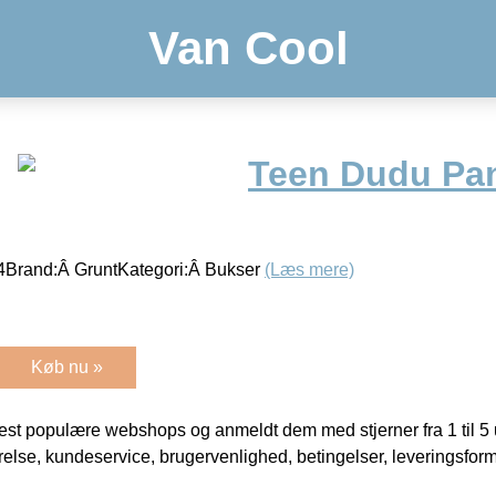
Van Cool
Teen Dudu Pan
Brand:Â GruntKategori:Â Bukser
(Læs mere)
Køb nu »
t populære webshops og anmeldt dem med stjerner fra 1 til 5 ud
rrelse, kundeservice, brugervenlighed, betingelser, leveringsfor