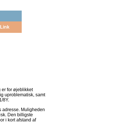
Link
er for øjeblikket
lig uproblematisk, samt
1/8Y.
des adresse. Muligheden
sk. Den billigste
or i kort afstand af