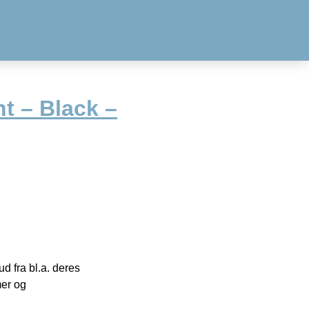
t – Black –
 fra bl.a. deres
mer og