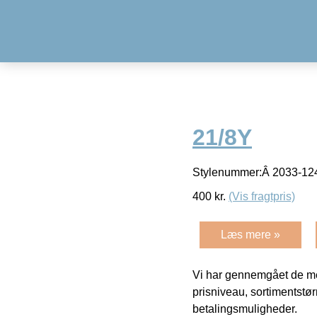
21/8Y
Stylenummer:Â 2033-124
400
kr.
(Vis fragtpris)
Læs mere »
Vi har gennemgået de mes
prisniveau, sortimentstø
betalingsmuligheder.