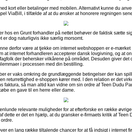
 med kort eller betalinger med mobilen. Alternativt kunne du anv
el ViaBill, i tilfælde af at du ønsker at honorere regningen sen
r hos en Grunt forhandler på nettet behøver de faktisk sætte sig
et er dog naturligvis ikke særlig morsomt.
unne derfor være at tjekke om internet webshoppen er e-mærket
m at internet forhandleren accepterer dansk lovgivning, og at o
fagfolk der behersker vilkårene på området. Desuden giver det d
dilemmaer i processen med din bestilling.
køber er vaks omkring de grundlæggende betingelser der kan spil
en returrettighed e-shoppen kører med. I den relation er det vir
 faktura, så man altid kan vidne om sin ordre af Teen Dudu Pan
købe en gave til en herre eller dame.
nogenlunde relevante muligheder for at efterforske en række øvri
f dette er det en hjælp, at du gransker e-firmaets kritik af Teen
 ordre.
ver en lang række tiltalende chancer for at få indsigt i internet 