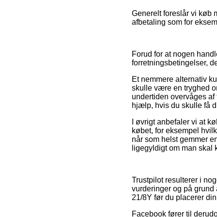
Generelt foreslår vi køb
afbetaling som for eksemp
Forud for at nogen handle
forretningsbetingelser, d
Et nemmere alternativ k
skulle være en tryghed o
undertiden overvåges af 
hjælp, hvis du skulle få 
I øvrigt anbefaler vi at 
købet, for eksempel hvilk
når som helst gemmer ens
ligegyldigt om man skal 
Trustpilot resulterer i 
vurderinger og på grund a
21/8Y før du placerer din
Facebook fører til derudo