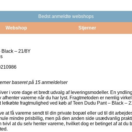
Bedst anmeldte webshops
Webshop
Stjerner
 Black – 21/8Y
ls
0210986
jerner baseret på
15
anmeldelser
iver i vore dage et bredt udvalg af leveringsmodeller. En yndling 
 afhenter varerne når du har lyst. Fragtmetoden er nemlig virke
t letkøbte fragtmulighed ved køb af Teen Dudu Pant – Black – 2
e at få varerne sendt til din private bopæl eller ud til dit arbej
mule mindre prisbillig, men på den anden side usædvanlig prakti
 tvivl at du selv henter varerne, hvilket dog er betinget af at du b
ted.