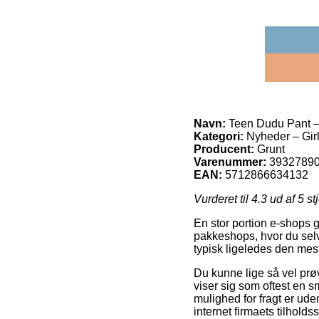
Navn:
Teen Dudu Pant –
Kategori:
Nyheder – Gir
Producent:
Grunt
Varenummer:
3932789
EAN:
5712866634132
Vurderet til
4.3
ud af 5 st
En stor portion e-shops g
pakkeshops, hvor du selv
typisk ligeledes den mes
Du kunne lige så vel prøv
viser sig som oftest en s
mulighed for fragt er uden
internet firmaets tilholdss