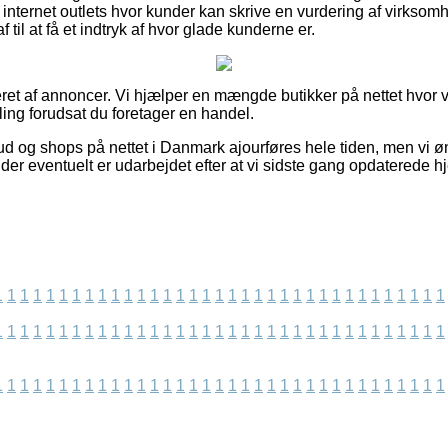
nternet outlets hvor kunder kan skrive en vurdering af virksomh
f til at få et indtryk af hvor glade kunderne er.
eret af annoncer. Vi hjælper en mængde butikker på nettet hvor 
ling forudsat du foretager en handel.
ud og shops på nettet i Danmark ajourføres hele tiden, men vi ø
 der eventuelt er udarbejdet efter at vi sidste gang opdaterede
1
1
1
1
1
1
1
1
1
1
1
1
1
1
1
1
1
1
1
1
1
1
1
1
1
1
1
1
1
1
1
1
1
1
1
1
1
1
1
1
1
1
1
1
1
1
1
1
1
1
1
1
1
1
1
1
1
1
1
1
1
1
1
1
1
1
1
1
1
1
1
1
1
1
1
1
1
1
1
1
1
1
1
1
1
1
1
1
1
1
1
1
1
1
1
1
1
1
1
1
1
1
1
1
1