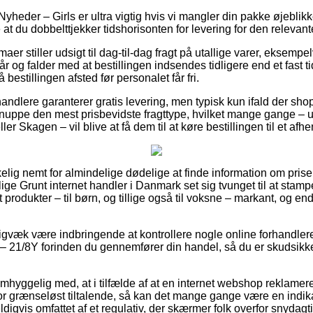
yheder – Girls er ultra vigtig hvis vi mangler din pakke øjeblikk
at du dobbelttjekker tidshorisonten for levering for den relevant
maer stiller udsigt til dag-til-dag fragt på utallige varer, eksem
år og falder med at bestillingen indsendes tidligere end et fast t
 bestillingen afsted før personalet får fri.
andlere garanterer gratis levering, men typisk kun ifald der shop
snuppe den mest prisbevidste fragttype, hvilket mange gange –
ller Skagen – vil blive at få dem til at køre bestillingen til et afh
kelig nemt for almindelige dødelige at finde information om priser
llige Grunt internet handler i Danmark set sig tvunget til at stam
st produkter – til børn, og tillige også til voksne – markant, og 
igvæk være indbringende at kontrollere nogle online forhandlere
– 21/8Y forinden du gennemfører din handel, så du er skudsikk
mhyggelig med, at i tilfælde af at en internet webshop reklamerer 
r grænseløst tiltalende, så kan det mange gange være en indika
digvis omfattet af et regulativ, der skærmer folk overfor snydagti