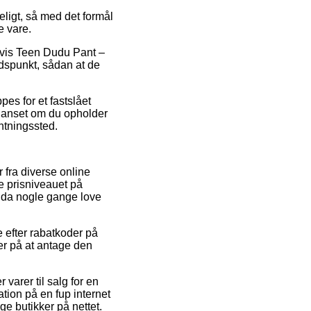
eligt, så med det formål
e vare.
pelvis Teen Dudu Pant –
idspunkt, sådan at de
pes for et fastslået
 uanset om du opholder
entningssted.
 fra diverse online
pe prisniveauet på
endda nogle gange love
 efter rabatkoder på
er på at antage den
varer til salg for en
tion på en fup internet
ge butikker på nettet.