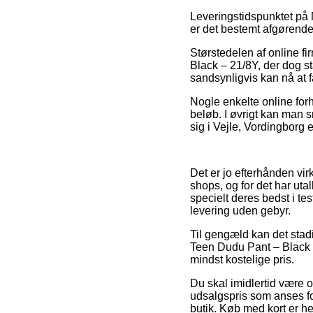
Leveringstidspunktet på N
er det bestemt afgørende 
Størstedelen af online fir
Black – 21/8Y, der dog st
sandsynligvis kan nå at få
Nogle enkelte online forh
beløb. I øvrigt kan man 
sig i Vejle, Vordingborg e
Det er jo efterhånden vir
shops, og for det har uta
specielt deres bedst i te
levering uden gebyr.
Til gengæld kan det stad
Teen Dudu Pant – Black 
mindst kostelige pris.
Du skal imidlertid være o
udsalgspris som anses fo
butik. Køb med kort er hel