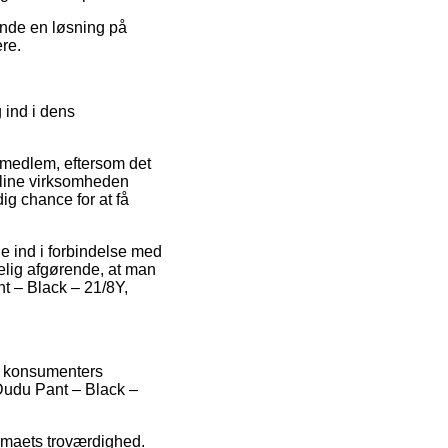
ende en løsning på
ere.
 ind i dens
 medlem, eftersom det
nline virksomheden
ig chance for at få
le ind i forbindelse med
kelig afgørende, at man
t – Black – 21/8Y,
ge konsumenters
 Dudu Pant – Black –
firmaets troværdighed.