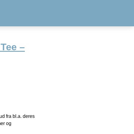
 Tee –
 fra bl.a. deres
mer og