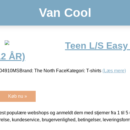
Van Cool
Teen L/S Easy
12 ÅR)
4910MSBrand: The North FaceKategori: T-shirts
(Læs mere)
Køb nu »
t populære webshops og anmeldt dem med stjerner fra 1 til 5 ud
rrelse, kundeservice, brugervenlighed, betingelser, leveringsfor