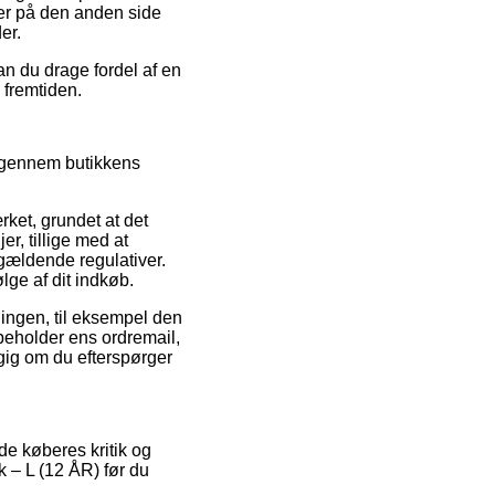
er på den anden side
er.
an du drage fordel af en
i fremtiden.
 igennem butikkens
rket, grundet at det
r, tillige med at
ldende regulativer.
lge af dit indkøb.
llingen, til eksempel den
bibeholder ens ordremail,
gig om du efterspørger
nde køberes kritik og
k – L (12 ÅR) før du