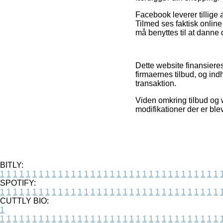
Facebook leverer tillige 
Tilmed ses faktisk onlin
må benyttes til at danne 
Dette website finansiere
firmaernes tilbud, og i
transaktion.
Viden omkring tilbud og 
modifikationer der er ble
BITLY:
1
1
1
1
1
1
1
1
1
1
1
1
1
1
1
1
1
1
1
1
1
1
1
1
1
1
1
1
1
1
1
1
1
1
SPOTIFY:
1
1
1
1
1
1
1
1
1
1
1
1
1
1
1
1
1
1
1
1
1
1
1
1
1
1
1
1
1
1
1
1
1
1
CUTTLY BIO:
1
1
1
1
1
1
1
1
1
1
1
1
1
1
1
1
1
1
1
1
1
1
1
1
1
1
1
1
1
1
1
1
1
1
1