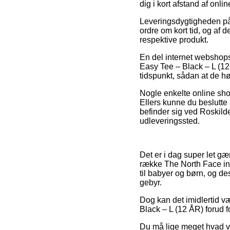
dig i kort afstand af onl
Leveringsdygtigheden på 
ordre om kort tid, og af d
respektive produkt.
En del internet webshop
Easy Tee – Black – L (12 
tidspunkt, sådan at de høj
Nogle enkelte online shops
Ellers kunne du beslutte
befinder sig ved Roskilde,
udleveringssted.
Det er i dag super let gæ
række The North Face inte
til babyer og børn, og d
gebyr.
Dog kan det imidlertid væ
Black – L (12 ÅR) forud fo
Du må lige meget hvad vær