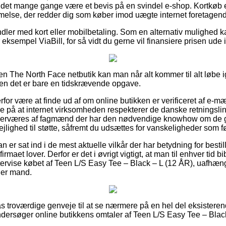
 det mange gange være et bevis på en svindel e-shop. Kortkøb 
melse, der redder dig som køber imod uægte internet foretagend
dler med kort eller mobilbetaling. Som en alternativ mulighed k
 eksempel ViaBill, for så vidt du gerne vil finansiere prisen ude 
n The North Face netbutik kan man når alt kommer til alt løbe
men det er bare en tidskrævende opgave.
or være at finde ud af om online butikken er verificeret af e-mæ
e på at internet virksomheden respekterer de danske retningslinje
rværes af fagmænd der har den nødvendige knowhow om de gæ
ejlighed til støtte, såfremt du udsættes for vanskeligheder som fø
n er sat ind i de mest aktuelle vilkår der har betydning for besti
irmaet lover. Derfor er det i øvrigt vigtigt, at man til enhver tid 
tervise købet af Teen L/S Easy Tee – Black – L (12 ÅR), uafhæn
ller mand.
ilpas troværdige genveje til at se nærmere på en hel del eksistere
undersøger online butikkens omtaler af Teen L/S Easy Tee – Blac