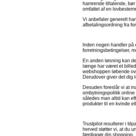
hamrende tiltalende, bør
omfattet af en lovbestem
Vi anbefaler generelt han
afbetalingsordning fra for
Inden nogen handler på e
forretningsbetingelser, 
En anden løsning kan derf
længe har været et billed
webshoppen løbende ove
Derudover giver det dig l
Desuden foreslår vi at ma
ombytningspolitik online f
således man altid kan ef
produkter til en kvinde e
Trustpilot resulterer i t
herved støtter vi, at du 
færdiggør din shopping.