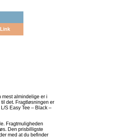
Link
 mest almindelige er i
til det. Fragtløsningen er
en L/S Easy Tee – Black –
ejde. Fragtmuligheden
s. Den prisbilligste
alder med at du befinder