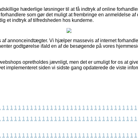
adskillige hæderlige løsninger til at få indtryk af online forhandl
e forhandlere som gør det muligt at frembringe en anmeldelse af 
dig et indtryk af tilfredsheden hos kunderne.
s af annonceindtægter. Vi hjælper massevis af internet forhandle
ndhenter godtgørelse ifald en af de besøgende på vores hjemme
webshops opretholdes jævnligt, men det er umuligt for os at giv
vet implementeret siden vi sidste gang opdaterede de viste infor
1
1
1
1
1
1
1
1
1
1
1
1
1
1
1
1
1
1
1
1
1
1
1
1
1
1
1
1
1
1
1
1
1
1
1
1
1
1
1
1
1
1
1
1
1
1
1
1
1
1
1
1
1
1
1
1
1
1
1
1
1
1
1
1
1
1
1
1
1
1
1
1
1
1
1
1
1
1
1
1
1
1
1
1
1
1
1
1
1
1
1
1
1
1
1
1
1
1
1
1
1
1
1
1
1