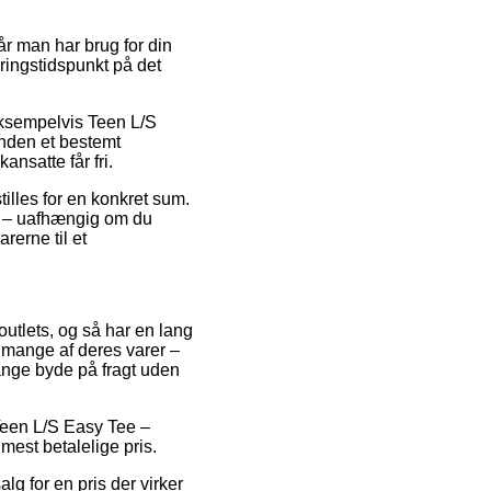
r man har brug for din
eringstidspunkt på det
eksempelvis Teen L/S
inden et bestemt
ansatte får fri.
tilles for en konkret sum.
ge – uafhængig om du
rerne til et
outlets, og så har en lang
å mange af deres varer –
gange byde på fragt uden
 Teen L/S Easy Tee –
 mest betalelige pris.
lg for en pris der virker