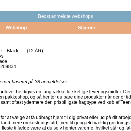
Bedst anmeldte webshops
Webshop
Stjerner
 – Black – L (12 ÅR)
ys
Face
6209834
jerner baseret på
38
anmeldelser
udlover heldigvis en lang række forskellige leveringsmidler. Den
l en pakkeshop, og så henter du bare dine produkter når der er tid 
i, samt oftest ydermere den prisbilligste fragttype ved køb af Te
for at vælge at få udbragt hjem til dig privat eller ud på dit arb
en tand mere omkostningsfuld, men til gengæld vældig gnidningslø
 fleste tilfælde være at du selv henter varerne, hvilket står og f