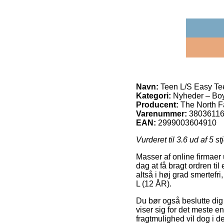
Navn:
Teen L/S Easy Tee
Kategori:
Nyheder – Bo
Producent:
The North 
Varenummer:
3803611
EAN:
2999003604910
Vurderet til
3.6
ud af 5 st
Masser af online firmaer 
dag at få bragt ordren ti
altså i høj grad smertefr
L (12 ÅR).
Du bør også beslutte dig 
viser sig for det meste 
fragtmulighed vil dog i de