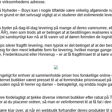
ine virksomhedens adresse.
Nyheder – Boys kan i nogle tilfælde være virkelig afgørende nå
en grund er det selvsagt vigtigt at vi studerer det estimerede lev
s byder på dag-til-dag levering på mange af deres varenumre, 
ÅR), men som trods alt er betinget af at bestillingen realiseres 
st sandsynligt kan nå at få varen ud af døren forinden de logistik
 sikrer fragtfri levering, men typisk er det betinget af at der bes
 sig for den mest letkøbte form for levering, hvilket mange gan
 Frederikssund eller Hinnerup – er at få fragtfirmaet til at køre va
ngeligt for enhver at sammenholde priser hos forskellige online 
rnet butikker været presset til at at formindske prisniveauet p
esuden også til herrer og damer – betragteligt, og endda nogle 
re fordelagtigt at tjekke diverse internet butikker efter rabat på
r at du placerer ordren, så man er velinformeret til at få fat i den
e klar over, at når en webbutik forhandler deres produkter til sa