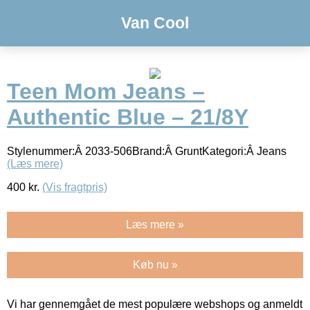
Van Cool
Teen Mom Jeans –
Authentic Blue – 21/8Y
Stylenummer:Â 2033-506Brand:Â GruntKategori:Â Jeans
(Læs mere)
400
kr.
(Vis fragtpris)
Læs mere »
Køb nu »
Vi har gennemgået de mest populære webshops og anmeldt