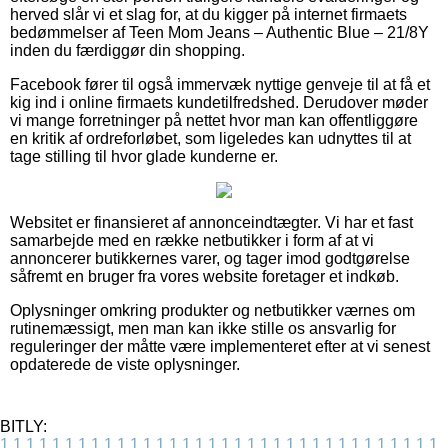
herved slår vi et slag for, at du kigger på internet firmaets
bedømmelser af Teen Mom Jeans – Authentic Blue – 21/8Y
inden du færdiggør din shopping.
Facebook fører til også immervæk nyttige genveje til at få et
kig ind i online firmaets kundetilfredshed. Derudover møder
vi mange forretninger på nettet hvor man kan offentliggøre
en kritik af ordreforløbet, som ligeledes kan udnyttes til at
tage stilling til hvor glade kunderne er.
Websitet er finansieret af annonceindtægter. Vi har et fast
samarbejde med en række netbutikker i form af at vi
annoncerer butikkernes varer, og tager imod godtgørelse
såfremt en bruger fra vores website foretager et indkøb.
Oplysninger omkring produkter og netbutikker værnes om
rutinemæssigt, men man kan ikke stille os ansvarlig for
reguleringer der måtte være implementeret efter at vi senest
opdaterede de viste oplysninger.
BITLY:
1
1
1
1
1
1
1
1
1
1
1
1
1
1
1
1
1
1
1
1
1
1
1
1
1
1
1
1
1
1
1
1
1
1