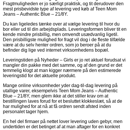
Fragtmuligheden er jo særligt praktisk, og tit derudover den
mest prisbevidste type af levering ved køb af Teen Mom
Jeans – Authentic Blue – 21/8Y.
Du kan ligeledes tænke over at vælge levering til hvor du
bor eller ud til din arbejdsplads. Leveringsformen bliver tit en
kende mindre prisbillig, men omvendt usædvanlig ligetil.
Den prisbilligste mulighed for fragt vil dog i de fleste tilfælde
være at du selv henter ordren, som jo beroer på at du
befinder dig lige ved internet virksomhedens bopæl.
Leveringstiden på Nyheder – Girls er jo ret aktuel forudsat vi
mangler din pakke med det samme, og af den grund er det
temmelig klogt at man kigger nærmere på den estimerede
leveringstid for det aktuelle produkt.
Mange online virksomheder yder dag-til-dag levering på
utallige varer, eksempelvis Teen Mom Jeans – Authentic
Blue – 21/8Y, men glem ikke at det stiller krav om at
bestillingen laves forud for et besluttet klokkeslæt, så at de
har mulighed for at nå at få ordren sendt afsted inden
personalet tager hjem.
En hel del firmaer på nettet lover levering uden gebyr, men
undertiden er det betinget af at man aftager for en konkret