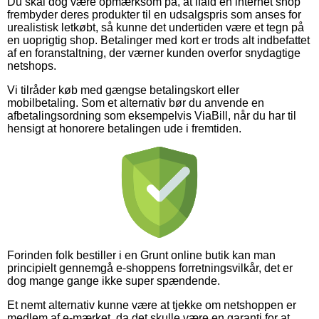
Du skal dog være opmærksom på, at ifald en internet shop
frembyder deres produkter til en udsalgspris som anses for
urealistisk letkøbt, så kunne det undertiden være et tegn på
en uoprigtig shop. Betalinger med kort er trods alt indbefattet
af en foranstaltning, der værner kunden overfor snydagtige
netshops.
Vi tilråder køb med gængse betalingskort eller
mobilbetaling. Som et alternativ bør du anvende en
afbetalingsordning som eksempelvis ViaBill, når du har til
hensigt at honorere betalingen ude i fremtiden.
Forinden folk bestiller i en Grunt online butik kan man
principielt gennemgå e-shoppens forretningsvilkår, det er
dog mange gange ikke super spændende.
Et nemt alternativ kunne være at tjekke om netshoppen er
medlem af e-mærket, da det skulle være en garanti for at