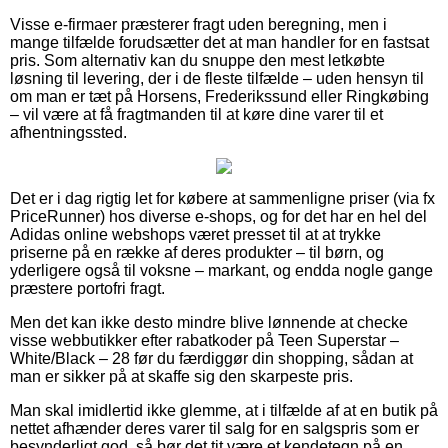
Visse e-firmaer præsterer fragt uden beregning, men i
mange tilfælde forudsætter det at man handler for en fastsat
pris. Som alternativ kan du snuppe den mest letkøbte
løsning til levering, der i de fleste tilfælde – uden hensyn til
om man er tæt på Horsens, Frederikssund eller Ringkøbing
– vil være at få fragtmanden til at køre dine varer til et
afhentningssted.
Det er i dag rigtig let for købere at sammenligne priser (via fx
PriceRunner) hos diverse e-shops, og for det har en hel del
Adidas online webshops været presset til at at trykke
priserne på en række af deres produkter – til børn, og
yderligere også til voksne – markant, og endda nogle gange
præstere portofri fragt.
Men det kan ikke desto mindre blive lønnende at checke
visse webbutikker efter rabatkoder på Teen Superstar –
White/Black – 28 før du færdiggør din shopping, sådan at
man er sikker på at skaffe sig den skarpeste pris.
Man skal imidlertid ikke glemme, at i tilfælde af at en butik på
nettet afhænder deres varer til salg for en salgspris som er
besynderligt god, så bør det tit være et kendetegn på en