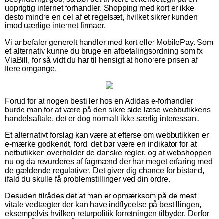
uoprigtig internet forhandler. Shopping med kort er ikke
desto mindre en del af et regelsæt, hvilket sikrer kunden
imod uærlige internet firmaer.
Vi anbefaler generelt handler med kort eller MobilePay. Som
et alternativ kunne du bruge en afbetalingsordning som fx
ViaBill, for så vidt du har til hensigt at honorere prisen af
flere omgange.
Forud for at nogen bestiller hos en Adidas e-forhandler
burde man for at være på den sikre side læse webbutikkens
handelsaftale, det er dog normalt ikke særlig interessant.
Et alternativt forslag kan være at efterse om webbutikken er
e-mærke godkendt, fordi det bør være en indikator for at
netbutikken overholder de danske regler, og at webshoppen
nu og da revurderes af fagmænd der har meget erfaring med
de gældende regulativer. Det giver dig chance for bistand,
ifald du skulle få problemstillinger ved din ordre.
Desuden tilrådes det at man er opmærksom på de mest
vitale vedtægter der kan have indflydelse på bestillingen,
eksempelvis hvilken returpolitik forretningen tilbyder. Derfor