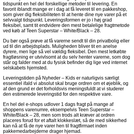
tidspunkt en hel del forskellige metoder til levering. En
favorit iblandt mange er i dag at få leveret til en pakkeshop,
som giver dig fleksibiliteten til at hente dine nye varer på et
selvvalgt tidspunkt. Leveringsformen er jo i høj grad
fleksibel, samt tit endvidere den mest betalelige fragtmetode
ved køb af Teen Superstar – White/Black – 28.
Du bør også prøve at få varerne sendt til din privatbolig eller
ud til din arbejdsplads. Muligheden bliver tit en anelse
dyrere, men lige så vel vældig fleksibel. Den mest letkøbte
fragtløsning er utvivlsomt at du selv henter varerne, som dog
står og falder med at du fysisk befinder dig lige ved internet
selskabets hjemsted.
Leveringstiden på Nyheder – Kids er naturligvis særligt
essentiel ifald vi absolut skal bruge ordren om et øjeblik, og
af den grund er det forholdsvis meningsfuldt at vi studerer
den estimerede leveringstid for den respektive vare.
En hel del e-shops udlover 1 dags fragt på mange af
shoppens varenumre, eksempelvis Teen Superstar –
White/Black – 28, men som trods alt kræver at ordren
placeres forud for et aftalt klokkeslæt, så de med sikkerhed
kan nå at få de nye varer hen til fragtfirmaet inden
pakkemedarbejderne drager hjemad.