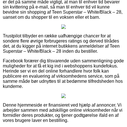
er det på samme måde vigtigt, at man til enhver tid bevarer
sin kvittering på e-mail, så man til enhver tid vil kunne
bevidne sin shopping af Teen Superstar – White/Black – 28,
uanset om du shopper til en voksen eller et barn.
Trustpilot tilbyder en række uafhængige chancer for at
sondere flere øvrige forbrugeres ratings og derved tilrådes
det, at du kigger på internet butikkens anmeldelser af Teen
Superstar – White/Black – 28 inden du bestiller.
Facebook forærer dig tilsvarende uden sammenligning gode
muligheder for at få et kig ind i webshoppens kundefokus.
Herinde ser vi en del online forhandlere hvor folk kan
publicere en evaluering af virksomhedens service, som på
samme måde bør udnyttes til at bedømme tilfredsheden hos
kunderne.
Denne hjemmeside er finansieret ved hjælp af annoncer. Vi
arbejder sammen med adskillige online virksomheder når vi
formidler deres produkter, og tjener godtgørelse ifald en af
vores brugere laver en bestilling.