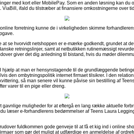
illinger med kort eller MobilePay. Som en anden løsning kan du o
s. ViaBill, ifald du tilstræber at finansiere omkostningerne over tid
t online forretning kunne de i virkeligheden skimme forhandlere
opgave.
e at se hvorvidt netshoppen er e-mærke godkendt, grundet at de
danske retningslinjer, samt at netbutikken rutinemæssigt revurde
dover giver det dig anledning til bistand, hvis du møder dilemm
til hjælp at man er hensynstagende til de grundlæggende betinge
is den ombytningspolitik internet firmaet tilsikrer. I den relatio
kvittering, så man senere vil kunne påvise sin bestilling af Tee
er varer til en pige eller dreng.
ivt gavnlige muligheder for at eftergå en lang række aktuelle forb
at du læser e-forhandlerens bedømmelser af Teens Laura Legging
udover fuldkommen gode genveje til at få et kig ind i online sh
irmaer som gør det muligt at udfærdige en anmeldelse af ordreforl