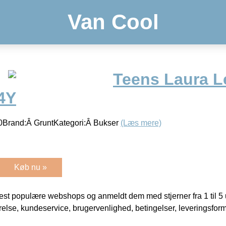
Van Cool
Teens Laura L
4Y
Brand:Â GruntKategori:Â Bukser
(Læs mere)
Køb nu »
t populære webshops og anmeldt dem med stjerner fra 1 til 5 ud
rrelse, kundeservice, brugervenlighed, betingelser, leveringsfor