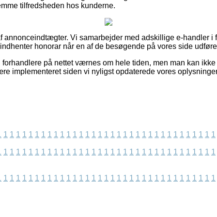
rnemme tilfredsheden hos kunderne.
f annonceindtægter. Vi samarbejder med adskillige e-handler i f
g indhenter honorar når en af de besøgende på vores side udføre
 forhandlere på nettet værnes om hele tiden, men man kan ikke st
ære implementeret siden vi nyligst opdaterede vores oplysninger
1
1
1
1
1
1
1
1
1
1
1
1
1
1
1
1
1
1
1
1
1
1
1
1
1
1
1
1
1
1
1
1
1
1
1
1
1
1
1
1
1
1
1
1
1
1
1
1
1
1
1
1
1
1
1
1
1
1
1
1
1
1
1
1
1
1
1
1
1
1
1
1
1
1
1
1
1
1
1
1
1
1
1
1
1
1
1
1
1
1
1
1
1
1
1
1
1
1
1
1
1
1
1
1
1