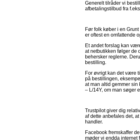
Generelt tilråder vi best
afbetalingstilbud fra f.ek
Før folk køber i en Grun
er oftest en omfattende 
Et andet forslag kan vær
at netbutikken følger de 
behersker reglerne. Deru
bestilling.
For øvrigt kan det være 
på bestillingen, eksempelv
at man altid gemmer sin 
– L/14Y, om man søger eft
Trustpilot giver dig relat
af dette anbefales det, 
handler.
Facebook fremskaffer der
møder vi endda internet f