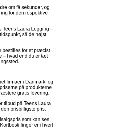
ordre om få sekunder, og
ring for den respektive
vis Teens Laura Legging –
tidspunkt, så de højst
bestilles for et præcist
e – hvad end du er tæt
ningssted.
rnet firmaer i Danmark, og
spriserne på produkterne
ræstere gratis levering.
er tilbud på Teens Laura
en prisbilligste pris.
dsalgspris som kan ses
rtbestillinger er i hvert