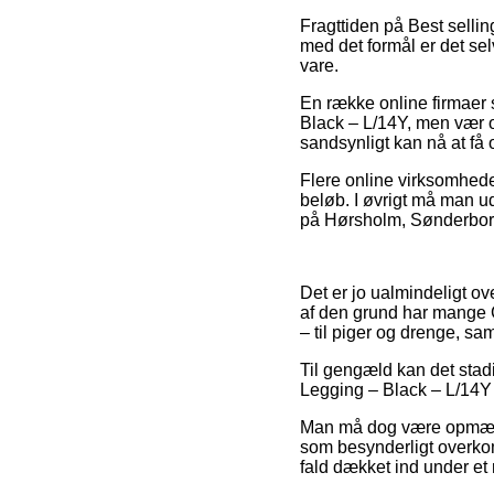
Fragttiden på Best sellin
med det formål er det sel
vare.
En række online firmaer 
Black – L/14Y, men vær o
sandsynligt kan nå at få o
Flere online virksomheder
beløb. I øvrigt må man u
på Hørsholm, Sønderborg e
Det er jo ualmindeligt ove
af den grund har mange G
– til piger og drenge, sa
Til gengæld kan det stad
Legging – Black – L/14Y f
Man må dog være opmærks
som besynderligt overkom
fald dækket ind under et 