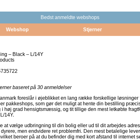
Bedst anmeldte webshops
Webshop
Stjerner
ing – Black – L/14Y
roducts
5735722
jerner baseret på
30
anmeldelser
anmark foreslår i øjeblikket en lang række forskellige løsninger t
r pakkeshops, som gør det muligt at hente din bestilling præcis
i høj grad hensigtsmæssig, og tit tillige den mest letkøbte frag
 L/14Y.
e at vælge udbringning til din bolig eller ud til dit arbejdes ad
t dyrere, men endvidere ret problemfri. Den mest betalelige leve
vilket beroer på at du befinder dig med kort afstand til internet 