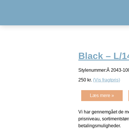
Black – L/1
Stylenummer:Â 2043-100
250
kr.
(Vis fragtpris)
Læs mere »
Vi har gennemgået de mes
prisniveau, sortimentstø
betalingsmuligheder.