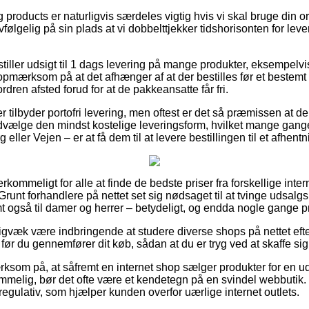
g products er naturligvis særdeles vigtig hvis vi skal bruge din 
vfølgelig på sin plads at vi dobbelttjekker tidshorisonten for leve
stiller udsigt til 1 dags levering på mange produkter, eksempel
pmærksom på at det afhænger af at der bestilles før et bestemt 
rdren afsted forud for at de pakkeansatte får fri.
 tilbyder portofri levering, men oftest er det så præmissen at der 
dvælge den mindst kostelige leveringsform, hvilket mange gang
ller Vejen – er at få dem til at levere bestillingen til et afhent
rkommeligt for alle at finde de bedste priser fra forskellige inte
runt forhandlere på nettet set sig nødsaget til at tvinge udsalg
mt også til damer og herrer – betydeligt, og endda nogle gange p
igvæk være indbringende at studere diverse shops på nettet eft
ør du gennemfører dit køb, sådan at du er tryg ved at skaffe sig d
om på, at såfremt en internet shop sælger produkter for en u
melig, bør det ofte være et kendetegn på en svindel webbutik. Ko
regulativ, som hjælper kunden overfor uærlige internet outlets.