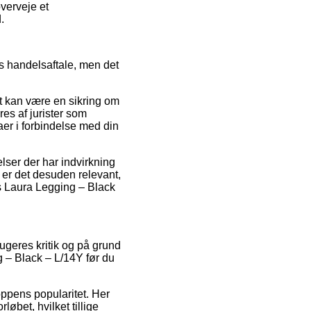
verveje et
.
ns handelsaftale, men det
t kan være en sikring om
res af jurister som
aer i forbindelse med din
lser der har indvirkning
n er det desuden relevant,
ns Laura Legging – Black
rugeres kritik og på grund
 – Black – L/14Y før du
oppens popularitet. Her
øbet, hvilket tillige