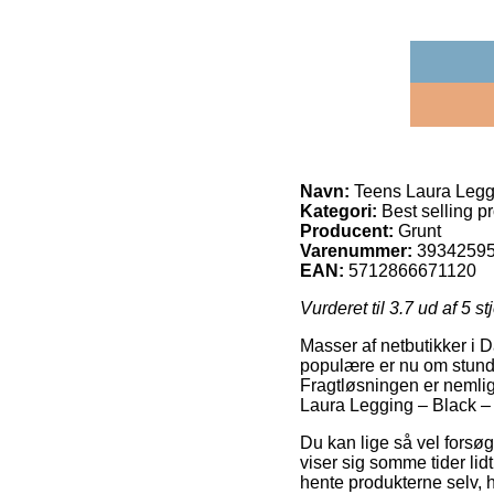
Navn:
Teens Laura Legg
Kategori:
Best selling p
Producent:
Grunt
Varenummer:
3934259
EAN:
5712866671120
Vurderet til
3.7
ud af 5 st
Masser af netbutikker i D
populære er nu om stunde
Fragtløsningen er nemlig 
Laura Legging – Black –
Du kan lige så vel forsøg
viser sig somme tider lid
hente produkterne selv, h