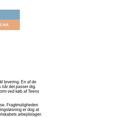
Link
il levering. En af de
 når det passer dig.
tform ved køb af Teens
resse. Fragtmuligheden
ringsløsning er dog at
selskabets arbejdslager.