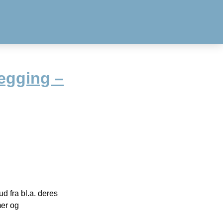
egging –
 fra bl.a. deres
mer og