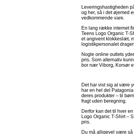
Leveringshastigheden på
og her, så i det øjemed e
vedkommende vare.
En lang række internet fi
Teens Logo Organic T-Shi
et angivent klokkeslæt, m
logistikpersonalet drage
Nogle online outlets yder
pris. Som alternativ kun
bor nær Viborg, Korsør el
Det har vist sig at være 
har en hel del Patagonia 
deres produkter – til bø
fragt uden beregning.
Derfor kan det til hver en
Logo Organic T-Shirt – Sup
pris.
Du må alligevel være så p