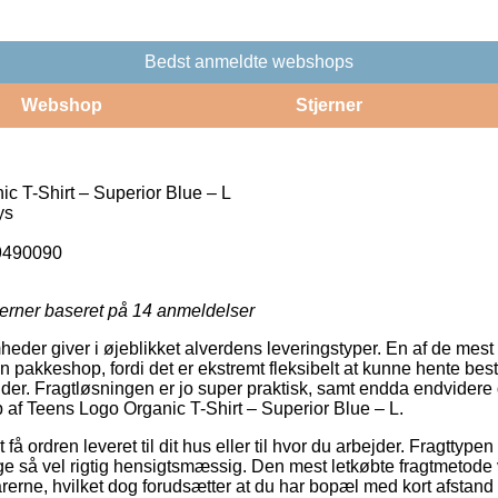
Bedst anmeldte webshops
Webshop
Stjerner
c T-Shirt – Superior Blue – L
ys
9490090
jerner baseret på
14
anmeldelser
heder giver i øjeblikket alverdens leveringstyper. En af de mest
en pakkeshop, fordi det er ekstremt fleksibelt at kunne hente best
ender. Fragtløsningen er jo super praktisk, samt endda endvidere
 af Teens Logo Organic T-Shirt – Superior Blue – L.
å ordren leveret til dit hus eller til hvor du arbejder. Fragttype
e så vel rigtig hensigtsmæssig. Den mest letkøbte fragtmetode vi
rerne, hvilket dog forudsætter at du har bopæl med kort afstand 