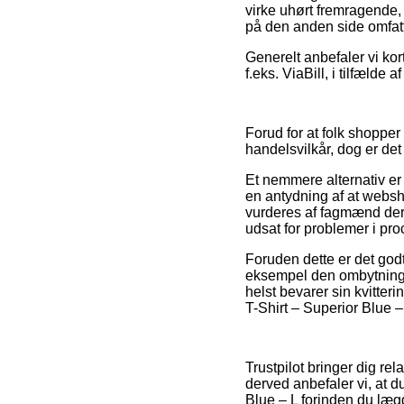
virke uhørt fremragende, 
på den anden side omfatt
Generelt anbefaler vi kor
f.eks. ViaBill, i tilfælde
Forud for at folk shopp
handelsvilkår, dog er de
Et nemmere alternativ er
en antydning af at websho
vurderes af fagmænd der e
udsat for problemer i pro
Foruden dette er det godt
eksempel den ombytningsr
helst bevarer sin kvitte
T-Shirt – Superior Blue –
Trustpilot bringer dig rel
derved anbefaler vi, at 
Blue – L forinden du lægg