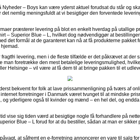
 Nyheder – Boys kan være yderst aktuel forudsat du står og sk
r det nemlig meningsfuldt at vi besigtiger den forventede leverin
rmaer præsterer levering på blot en enkelt hverdag på utallige 
rt – Superior Blue – L, hvilket dog nødvendiggør at bestillingen
ed det formål at de garanteret kan nå at få produkterne pakket 
r hjemad.
 fragtfri levering, men i de fleste tilfælde er det påkrævet at der
ne man foretrække den mest betalelige leveringsmulighed, hvilk
ler Helsinge – vil være at få dem til at bringe pakken til et udle
yderst bekvemt for folk at lave prissammenligning på tværs af onli
internet forretninger i Danmark været tvunget til at mindske pr
rn, og yderligere også til kvinder og mænd – en hel del, og end
 tid vise sig tiden værd at besigtige nogle få forhandlere på nette
erior Blue – L forud for at du bestiller, sådan at man er sikker p
åvagt, at såfremt en e-forretning annoncerer en vare til salg for