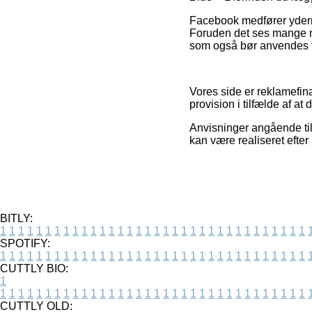
Facebook medfører yderme
Foruden det ses mange ne
som også bør anvendes t
Vores side er reklamefin
provision i tilfælde af a
Anvisninger angående tilb
kan være realiseret efte
BITLY:
1
1
1
1
1
1
1
1
1
1
1
1
1
1
1
1
1
1
1
1
1
1
1
1
1
1
1
1
1
1
1
1
1
1
SPOTIFY:
1
1
1
1
1
1
1
1
1
1
1
1
1
1
1
1
1
1
1
1
1
1
1
1
1
1
1
1
1
1
1
1
1
1
CUTTLY BIO:
1
1
1
1
1
1
1
1
1
1
1
1
1
1
1
1
1
1
1
1
1
1
1
1
1
1
1
1
1
1
1
1
1
1
1
CUTTLY OLD: