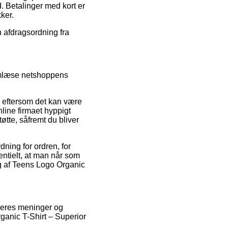
d. Betalinger med kort er
ker.
n afdragsordning fra
emlæse netshoppens
, eftersom det kan være
nline firmaet hyppigt
øtte, såfremt du bliver
dning for ordren, for
ntielt, at man når som
ng af Teens Logo Organic
køberes meninger og
ganic T-Shirt – Superior