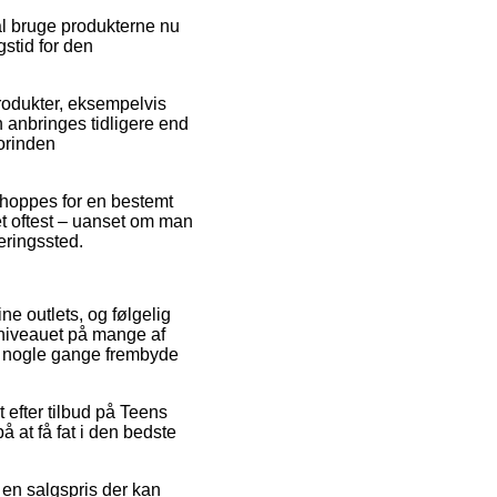
al bruge produkterne nu
gstid for den
produkter, eksempelvis
 anbringes tidligere end
forinden
 shoppes for en bestemt
et oftest – uanset om man
veringssted.
ne outlets, og følgelig
isniveauet på mange af
da nogle gange frembyde
t efter tilbud på Teens
å at få fat i den bedste
 en salgspris der kan