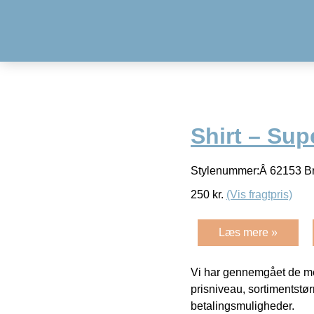
Shirt – Sup
Stylenummer:Â 62153 Bra
250
kr.
(Vis fragtpris)
Læs mere »
Vi har gennemgået de mes
prisniveau, sortimentstø
betalingsmuligheder.