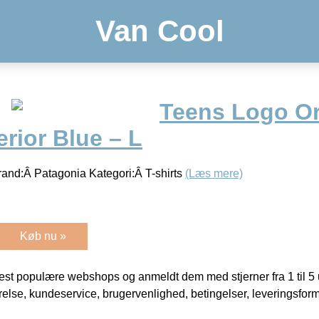
Van Cool
Teens Logo Or
erior Blue – L
nd:Â Patagonia Kategori:Â T-shirts
(Læs mere)
Køb nu »
t populære webshops og anmeldt dem med stjerner fra 1 til 5 ud
rrelse, kundeservice, brugervenlighed, betingelser, leveringsfor