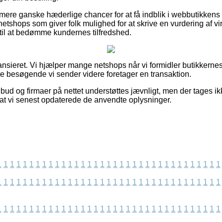
re ganske hæderlige chancer for at få indblik i webbutikkens 
tshops som giver folk mulighed for at skrive en vurdering af v
il at bedømme kundernes tilfredshed.
ansieret. Vi hjælper mange netshops når vi formidler butikkerne
t de besøgende vi sender videre foretager en transaktion.
ud og firmaer på nettet understøttes jævnligt, men der tages ikk
r at vi senest opdaterede de anvendte oplysninger.
1
1
1
1
1
1
1
1
1
1
1
1
1
1
1
1
1
1
1
1
1
1
1
1
1
1
1
1
1
1
1
1
1
1
1
1
1
1
1
1
1
1
1
1
1
1
1
1
1
1
1
1
1
1
1
1
1
1
1
1
1
1
1
1
1
1
1
1
1
1
1
1
1
1
1
1
1
1
1
1
1
1
1
1
1
1
1
1
1
1
1
1
1
1
1
1
1
1
1
1
1
1
1
1
1