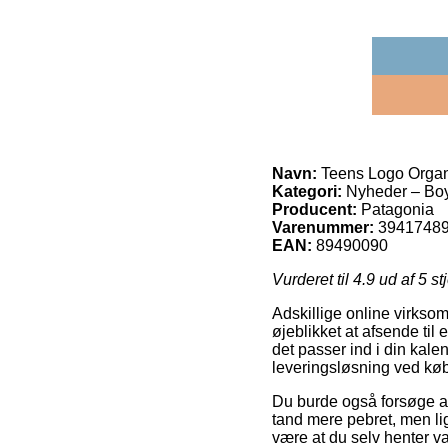
Navn:
Teens Logo Organi
Kategori:
Nyheder – Bo
Producent:
Patagonia
Varenummer:
3941748
EAN:
89490090
Vurderet til
4.9
ud af 5 st
Adskillige online virksom
øjeblikket at afsende til 
det passer ind i din kal
leveringsløsning ved køb
Du burde også forsøge at f
tand mere pebret, men lig
være at du selv henter va