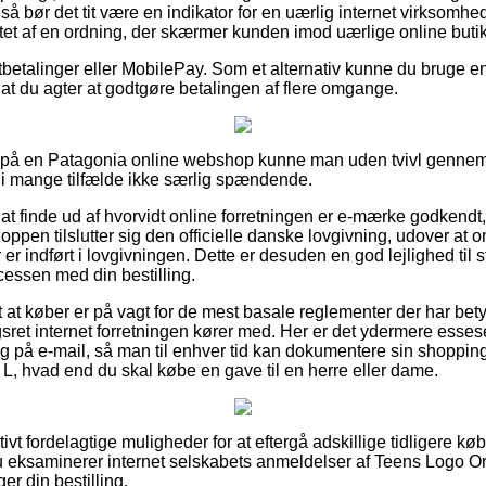
så bør det tit være en indikator for en uærlig internet virksomhe
et af en ordning, der skærmer kunden imod uærlige online butik
tbetalinger eller MobilePay. Som et alternativ kunne du bruge e
 af at du agter at godtgøre betalingen af flere omgange.
er på en Patagonia online webshop kunne man uden tvivl genn
t i mange tilfælde ikke særlig spændende.
 at finde ud af hvorvidt online forretningen er e-mærke godkendt
ppen tilslutter sig den officielle danske lovgivning, udover at o
r indført i lovgivningen. Dette er desuden en god lejlighed til st
cessen med din bestilling.
 at køber er på vagt for de mest basale reglementer der har bety
et internet forretningen kører med. Her er det ydermere essese
ring på e-mail, så man til enhver tid kan dokumentere sin shoppi
 L, hvad end du skal købe en gave til en herre eller dame.
ativt fordelagtige muligheder for at eftergå adskillige tidligere 
du eksaminerer internet selskabets anmeldelser af Teens Logo Or
er din bestilling.