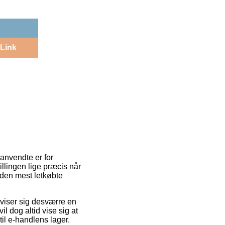
Link
 anvendte er for
illingen lige præcis når
 den mest letkøbte
n viser sig desværre en
l dog altid vise sig at
til e-handlens lager.