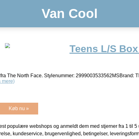
Van Cool
Teens L/S Box
rt fra The North Face. Stylenummer: 2999003533562MSBrand: T
 mere)
Køb nu »
t populære webshops og anmeldt dem med stjerner fra 1 til 5 ud
rrelse, kundeservice, brugervenlighed, betingelser, leveringsfor