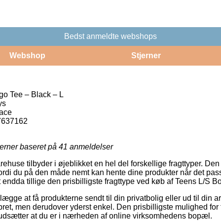
Bedst anmeldte webshops
Webshop
Stjerner
o Tee – Black – L
ys
Face
7637162
jerner baseret på
41
anmeldelser
rehuse tilbyder i øjeblikket en hel del forskellige fragttyper. De
ordi du på den måde nemt kan hente dine produkter når det pass
 endda tillige den prisbilligste fragttype ved køb af Teens L/S 
gge at få produkterne sendt til din privatbolig eller ud til din 
t, men derudover yderst enkel. Den prisbilligste mulighed for fr
rudsætter at du er i nærheden af online virksomhedens bopæl.