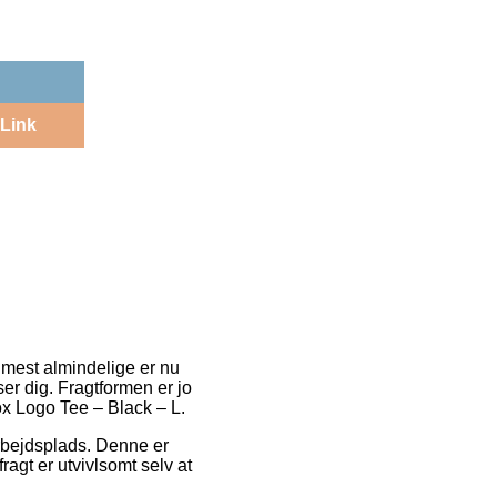
Link
n mest almindelige er nu
er dig. Fragtformen er jo
Box Logo Tee – Black – L.
arbejdsplads. Denne er
agt er utvivlsomt selv at