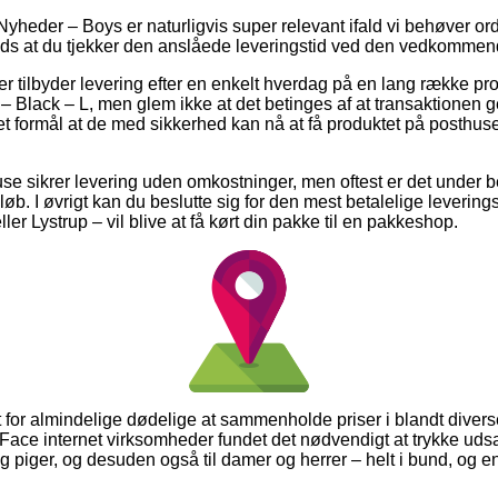
yheder – Boys er naturligvis super relevant ifald vi behøver ordr
lads at du tjekker den anslåede leveringstid ved den vedkommen
er tilbyder levering efter en enkelt hverdag på en lang række pr
 Black – L, men glem ikke at det betinges af at transaktionen g
t formål at de med sikkerhed kan nå at få produktet på posthuset
ehuse sikrer levering uden omkostninger, men oftest er det under b
eløb. I øvrigt kan du beslutte sig for den mest betalelige levering
ler Lystrup – vil blive at få kørt din pakke til en pakkeshop.
it for almindelige dødelige at sammenholde priser i blandt divers
Face internet virksomheder fundet det nødvendigt at trykke ud
 og piger, og desuden også til damer og herrer – helt i bund, og