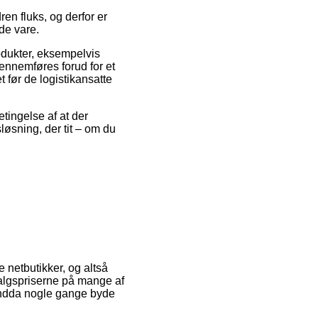
en fluks, og derfor er
de vare.
odukter, eksempelvis
ennemføres forud for et
 før de logistikansatte
etingelse af at der
sløsning, der tit – om du
e netbutikker, og altså
salgspriserne på mange af
 endda nogle gange byde