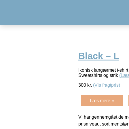
Black – L
Ikonisk langærmet t-shi
Sweatshirts og strik
(Læs
300
kr.
(Vis fragtpris)
Læs mere »
Vi har gennemgået de mes
prisniveau, sortimentstø