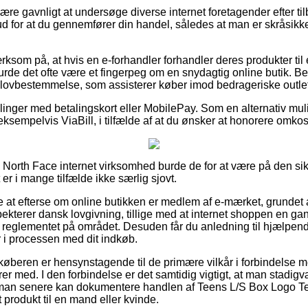
e gavnligt at undersøge diverse internet foretagender efter ti
ud for at du gennemfører din handel, således at man er skråsikk
som på, at hvis en e-forhandler forhandler deres produkter til 
rde det ofte være et fingerpeg om en snydagtig online butik. Be
 lovbestemmelse, som assisterer køber imod bedrageriske outlet
tillinger med betalingskort eller MobilePay. Som en alternativ 
eksempelvis ViaBill, i tilfælde af at du ønsker at honorere omkos
he North Face internet virksomhed burde de for at være på den sik
er i mange tilfælde ikke særlig sjovt.
 at efterse om online butikken er medlem af e-mærket, grundet at
spekterer dansk lovgivning, tillige med at internet shoppen en g
reglementet på området. Desuden får du anledning til hjælpende
r i processen med dit indkøb.
køberen er hensynstagende til de primære vilkår i forbindelse m
er med. I den forbindelse er det samtidig vigtigt, at man stadi
s man senere kan dokumentere handlen af Teens L/S Box Logo Te
 produkt til en mand eller kvinde.