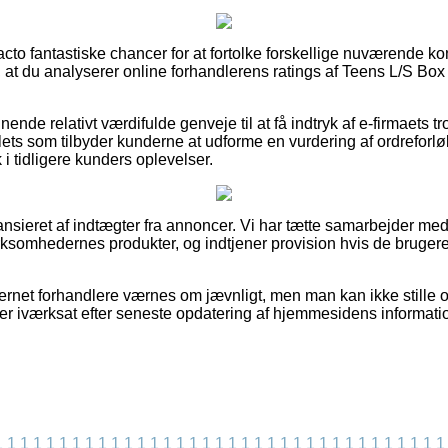
facto fantastiske chancer for at fortolke forskellige nuværende
 at du analyserer online forhandlerens ratings af Teens L/S Box
ende relativt værdifulde genveje til at få indtryk af e-firmaets
tlets som tilbyder kunderne at udforme en vurdering af ordrefor
ik i tidligere kunders oplevelser.
nsieret af indtægter fra annoncer. Vi har tætte samarbejder me
 virksomhedernes produkter, og indtjener provision hvis de bruger
ernet forhandlere værnes om jævnligt, men man kan ikke stille o
t er iværksat efter seneste opdatering af hjemmesidens informati
1
1
1
1
1
1
1
1
1
1
1
1
1
1
1
1
1
1
1
1
1
1
1
1
1
1
1
1
1
1
1
1
1
1
1