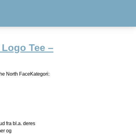
 Logo Tee –
he North FaceKategori:
 fra bl.a. deres
mer og