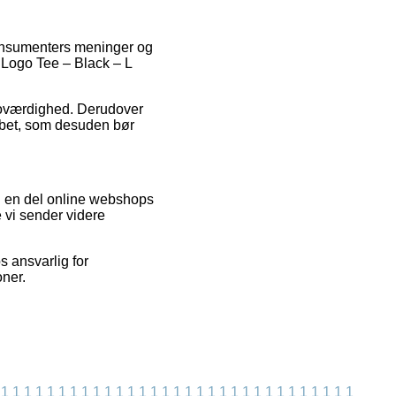
 konsumenters meninger og
 Logo Tee – Black – L
 troværdighed. Derudover
løbet, som desuden bør
d en del online webshops
e vi sender videre
s ansvarlig for
oner.
1
1
1
1
1
1
1
1
1
1
1
1
1
1
1
1
1
1
1
1
1
1
1
1
1
1
1
1
1
1
1