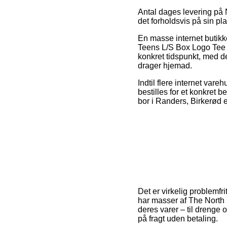
Antal dages levering på N
det forholdsvis på sin p
En masse internet butikk
Teens L/S Box Logo Tee –
konkret tidspunkt, med de
drager hjemad.
Indtil flere internet var
bestilles for et konkret b
bor i Randers, Birkerød el
Det er virkelig problemfr
har masser af The North 
deres varer – til drenge
på fragt uden betaling.