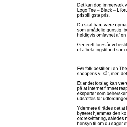
Det kan dog immervæk vær
Logo Tee – Black – L for
prisbilligste pris.
Du skal bare være opmærk
som umådelig gunstig, bu
heldigvis omfavnet af en
Generelt foreslår vi bes
et afbetalingstilbud som 
Før folk bestiller i en T
shoppens vilkår, men det 
Et andet forslag kan være
på at internet firmaet re
eksperter som behersker 
udsættes for udfordringe
Ydermere tilrådes det at 
bytteret hjemmesiden kør
ordrekvittering, sålede
hensyn til om du søger et