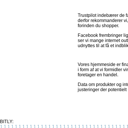
Trustpilot indebærer de 
derfor rekommanderer vi,
forinden du shopper.
Facebook frembringer lign
ser vi mange internet ou
udnyttes til at få et indbl
Vores hjemmeside er fina
i form af at vi formidler
foretager en handel.
Data om produkter og int
justeringer der potentiel
BITLY:
1
1
1
1
1
1
1
1
1
1
1
1
1
1
1
1
1
1
1
1
1
1
1
1
1
1
1
1
1
1
1
1
1
1