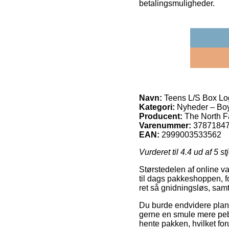
betalingsmuligheder.
Navn:
Teens L/S Box Log
Kategori:
Nyheder – Bo
Producent:
The North 
Varenummer:
3787184
EAN:
2999003533562
Vurderet til
4.4
ud af 5 st
Størstedelen af online va
til dags pakkeshoppen, f
ret så gnidningsløs, samt
Du burde endvidere planlæ
gerne en smule mere pebre
hente pakken, hvilket fo