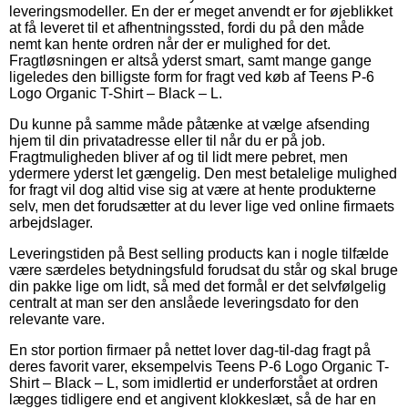
leveringsmodeller. En der er meget anvendt er for øjeblikket
at få leveret til et afhentningssted, fordi du på den måde
nemt kan hente ordren når der er mulighed for det.
Fragtløsningen er altså yderst smart, samt mange gange
ligeledes den billigste form for fragt ved køb af Teens P-6
Logo Organic T-Shirt – Black – L.
Du kunne på samme måde påtænke at vælge afsending
hjem til din privatadresse eller til når du er på job.
Fragtmuligheden bliver af og til lidt mere pebret, men
ydermere yderst let gængelig. Den mest betalelige mulighed
for fragt vil dog altid vise sig at være at hente produkterne
selv, men det forudsætter at du lever lige ved online firmaets
arbejdslager.
Leveringstiden på Best selling products kan i nogle tilfælde
være særdeles betydningsfuld forudsat du står og skal bruge
din pakke lige om lidt, så med det formål er det selvfølgelig
centralt at man ser den anslåede leveringsdato for den
relevante vare.
En stor portion firmaer på nettet lover dag-til-dag fragt på
deres favorit varer, eksempelvis Teens P-6 Logo Organic T-
Shirt – Black – L, som imidlertid er underforstået at ordren
lægges tidligere end et angivent klokkeslæt, så de har en