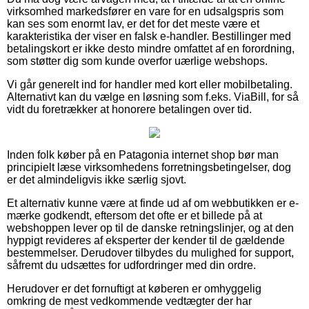
virksomhed markedsfører en vare for en udsalgspris som
kan ses som enormt lav, er det for det meste være et
karakteristika der viser en falsk e-handler. Bestillinger med
betalingskort er ikke desto mindre omfattet af en forordning,
som støtter dig som kunde overfor uærlige webshops.
Vi går generelt ind for handler med kort eller mobilbetaling.
Alternativt kan du vælge en løsning som f.eks. ViaBill, for så
vidt du foretrækker at honorere betalingen over tid.
Inden folk køber på en Patagonia internet shop bør man
principielt læse virksomhedens forretningsbetingelser, dog
er det almindeligvis ikke særlig sjovt.
Et alternativ kunne være at finde ud af om webbutikken er e-
mærke godkendt, eftersom det ofte er et billede på at
webshoppen lever op til de danske retningslinjer, og at den
hyppigt revideres af eksperter der kender til de gældende
bestemmelser. Derudover tilbydes du mulighed for support,
såfremt du udsættes for udfordringer med din ordre.
Herudover er det fornuftigt at køberen er omhyggelig
omkring de mest vedkommende vedtægter der har