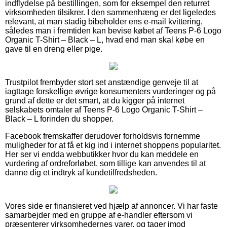
indflydelse på bestillingen, som for eksempel den returret
virksomheden tilsikrer. I den sammenhæng er det ligeledes
relevant, at man stadig bibeholder ens e-mail kvittering,
således man i fremtiden kan bevise købet af Teens P-6 Logo
Organic T-Shirt – Black – L, hvad end man skal købe en
gave til en dreng eller pige.
Trustpilot frembyder stort set anstændige genveje til at
iagttage forskellige øvrige konsumenters vurderinger og på
grund af dette er det smart, at du kigger på internet
selskabets omtaler af Teens P-6 Logo Organic T-Shirt –
Black – L forinden du shopper.
Facebook fremskaffer derudover forholdsvis fornemme
muligheder for at få et kig ind i internet shoppens popularitet.
Her ser vi endda webbutikker hvor du kan meddele en
vurdering af ordreforløbet, som tillige kan anvendes til at
danne dig et indtryk af kundetilfredsheden.
Vores side er finansieret ved hjælp af annoncer. Vi har faste
samarbejder med en gruppe af e-handler eftersom vi
præsenterer virksomhedernes varer, og tager imod