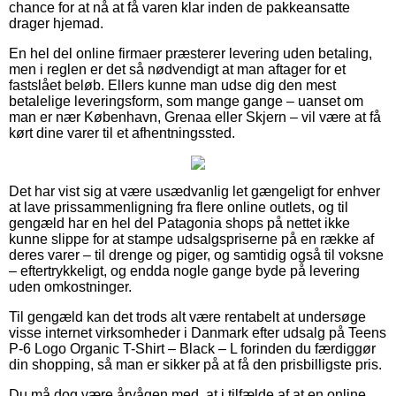
chance for at nå at få varen klar inden de pakkeansatte
drager hjemad.
En hel del online firmaer præsterer levering uden betaling,
men i reglen er det så nødvendigt at man aftager for et
fastslået beløb. Ellers kunne man udse dig den mest
betalelige leveringsform, som mange gange – uanset om
man er nær København, Grenaa eller Skjern – vil være at få
kørt dine varer til et afhentningssted.
Det har vist sig at være usædvanlig let gængeligt for enhver
at lave prissammenligning fra flere online outlets, og til
gengæld har en hel del Patagonia shops på nettet ikke
kunne slippe for at stampe udsalgspriserne på en række af
deres varer – til drenge og piger, og samtidig også til voksne
– eftertrykkeligt, og endda nogle gange byde på levering
uden omkostninger.
Til gengæld kan det trods alt være rentabelt at undersøge
visse internet virksomheder i Danmark efter udsalg på Teens
P-6 Logo Organic T-Shirt – Black – L forinden du færdiggør
din shopping, så man er sikker på at få den prisbilligste pris.
Du må dog være årvågen med, at i tilfælde af at en online