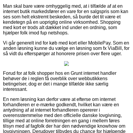
Man skal bare være omhyggelig med, at i tilfælde af at en
internet butik markedsfører en vare for en salgspris som kan
ses som helt ekstremt beskeden, så burde det tit være et
kendetegn på en uoprigtig online virksomhed. Shopping
med kort er trods alt dækket ind under en ordning, som
hjælper folk imod fup netshops.
Vi går generelt ind for køb med kort eller MobilePay. Som en
anden løsning kunne du vælge en løsning som fx ViaBill, for
så vidt du efterspørger at honorere prisen over flere uger.
Forud for at folk shopper hos en Grunt internet handler
behøver de i reglen få overblik over webbutikkens
betingelser, dog er det i mange tilfælde ikke særlig
interessant.
En nem løsning kan derfor være at efterse om internet
forhandleren er e-mærke godkendt, hvilket kan være en
antydning af at internet forhandleren opererer i
overensstemmelse med den officielle danske lovgivning,
tillige med at online forretningen en gang i mellem føres
tilsyn med af fagfolk der har den nødvendige knowhow om
lovgivningen. Derudover tilbydes du chance for hjælpende