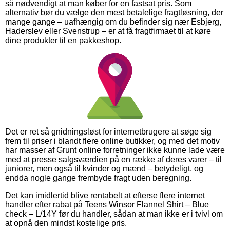
så nødvendigt at man køber for en fastsat pris. Som
alternativ bør du vælge den mest betalelige fragtløsning, der
mange gange – uafhængig om du befinder sig nær Esbjerg,
Haderslev eller Svenstrup – er at få fragtfirmaet til at køre
dine produkter til en pakkeshop.
Det er ret så gnidningsløst for internetbrugere at søge sig
frem til priser i blandt flere online butikker, og med det motiv
har masser af Grunt online forretninger ikke kunne lade være
med at presse salgsværdien på en række af deres varer – til
juniorer, men også til kvinder og mænd – betydeligt, og
endda nogle gange frembyde fragt uden beregning.
Det kan imidlertid blive rentabelt at efterse flere internet
handler efter rabat på Teens Winsor Flannel Shirt – Blue
check – L/14Y før du handler, sådan at man ikke er i tvivl om
at opnå den mindst kostelige pris.