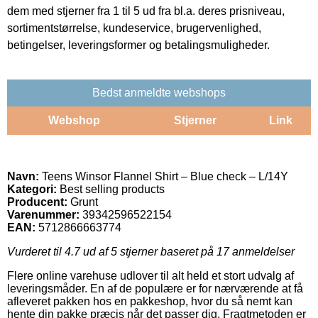
dem med stjerner fra 1 til 5 ud fra bl.a. deres prisniveau,
sortimentstørrelse, kundeservice, brugervenlighed,
betingelser, leveringsformer og betalingsmuligheder.
Bedst anmeldte webshops
Webshop
Stjerner
Link
Navn:
Teens Winsor Flannel Shirt – Blue check – L/14Y
Kategori:
Best selling products
Producent:
Grunt
Varenummer:
39342596522154
EAN:
5712866663774
Vurderet til
4.7
ud af 5 stjerner baseret på
17
anmeldelser
Flere online varehuse udlover til alt held et stort udvalg af
leveringsmåder. En af de populære er for nærværende at få
afleveret pakken hos en pakkeshop, hvor du så nemt kan
hente din pakke præcis når det passer dig. Fragtmetoden er