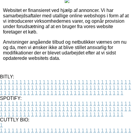
Websitet er finansieret ved hjælp af annoncer. Vi har
samarbejdsaftaler med utallige online webshops i form af at
vi introducerer virksomhedernes varer, og opnår provision
under forudsætning af at en bruger fra vores website
foretager et køb.
Anvisninger angående tilbud og netbutikker værnes om nu
og da, men vi ønsker ikke at blive stillet ansvarlig for
modifikationer der er blevet udarbejdet efter at vi sidst
opdaterede websitets data.
BITLY:
1
1
1
1
1
1
1
1
1
1
1
1
1
1
1
1
1
1
1
1
1
1
1
1
1
1
1
1
1
1
1
1
1
1
1
1
1
1
1
1
1
1
1
1
1
1
1
1
1
1
1
1
1
1
1
1
1
1
1
1
1
1
1
1
1
1
1
1
1
1
1
1
1
1
1
1
1
1
1
1
1
1
1
1
1
1
1
1
1
1
1
1
1
1
1
1
1
1
1
1
SPOTIFY:
1
1
1
1
1
1
1
1
1
1
1
1
1
1
1
1
1
1
1
1
1
1
1
1
1
1
1
1
1
1
1
1
1
1
1
1
1
1
1
1
1
1
1
1
1
1
1
1
1
1
1
1
1
1
1
1
1
1
1
1
1
1
1
1
1
1
1
1
1
1
1
1
1
1
1
1
1
1
1
1
1
1
1
1
1
1
1
1
1
1
1
1
1
1
1
1
1
1
1
1
CUTTLY BIO:
1
1
1
1
1
1
1
1
1
1
1
1
1
1
1
1
1
1
1
1
1
1
1
1
1
1
1
1
1
1
1
1
1
1
1