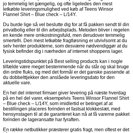
jo temmelig let gængelig, og ofte ligeledes den mest
letkøbte leveringsmulighed ved køb af Teens Winsor
Flannel Shirt – Blue check – L/14Y.
Du burde lige så vel beslutte dig for at få pakken sendt til din
privatbolig eller til din arbejdsplads. Metoden bliver i regelen
en kende mere omkostningsfuld, men derudover temmelig
smertefri. Den mest letkøbte fragtløsning er utvivlsomt at du
selv henter produkterne, som desværre nødvendiggør at du
fysisk befinder dig i nærheden af internet shoppens lager.
Leveringstidspunktet på Best selling products kan i nogle
tilfælde være meget bestemmende når du står og skal bruge
din ordre fluks, og med det formål er det ganske passende at
du dobbelttjekker den anslåede leveringsdato for den
aktuelle vare.
En hel del internet firmaer giver levering på næste hverdag
på en hel del varer, eksempelvis Teens Winsor Flannel Shirt
– Blue check – L/14Y, som imidlertid er betinget af at
bestillingen placeres forinden et fastsat klokkeslæt, med
hensynstagen til at de garanteret kan nå at få varerne pakket
forinden de lageransatte har fyraften.
En række netbutikker præsterer gratis fragt, men oftest er det