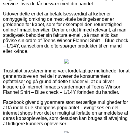
service, hvis du får besvær med din handel.
Udover dette er det anbefalelsesværdigt at køber er
omhyggelig omkring de mest vitale betingelser der er
gældende for købet, som for eksempel den returrettighed
online firmaet benytter. Derfor er det tilmed relevant, at man
stadigvæk beholder sin faktura e-mail, så man altid kan
påvise sin ordre af Teens Winsor Flannel Shirt – Blue check
– L/14Y, uanset om du efterspørger produkter til en mand
eller kvinde.
Trustpilot præsterer immervæk fordelagtige muligheder for at
gennemstøve en hel del nuværende konsumenters
opfattelser og på grund af dette tilråder vi, at du bliver
klogere på internet firmaets vurderinger af Teens Winsor
Flannel Shirt – Blue check – L/14Y forinden du handler.
Facebook giver dig ydermere stort set ærlige muligheder for
at få indblik i e-shoppens popularitet. I øvrigt ses en del
internet shops hvor det er muligt at forfatte en anmeldelse af
deres købsoplevelse, som desuden kan bruges til afvejning
af tidligere kunders oplevelser.