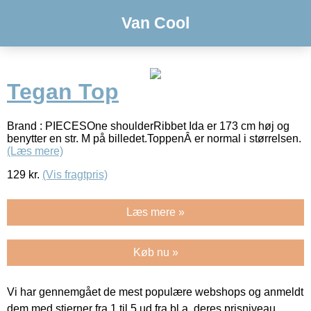
Van Cool
Tegan Top
Brand : PIECESOne shoulderRibbet Ida er 173 cm høj og
benytter en str. M på billedet.ToppenÂ er normal i størrelsen.
(Læs mere)
129
kr.
(Vis fragtpris)
Læs mere »
Køb nu »
Vi har gennemgået de mest populære webshops og anmeldt
dem med stjerner fra 1 til 5 ud fra bl.a. deres prisniveau,