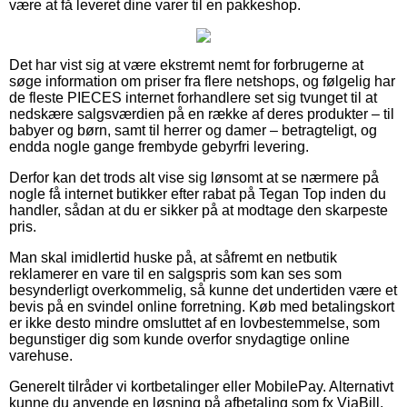
være at få leveret dine varer til en pakkeshop.
Det har vist sig at være ekstremt nemt for forbrugerne at
søge information om priser fra flere netshops, og følgelig har
de fleste PIECES internet forhandlere set sig tvunget til at
nedskære salgsværdien på en række af deres produkter – til
babyer og børn, samt til herrer og damer – betragteligt, og
endda nogle gange frembyde gebyrfri levering.
Derfor kan det trods alt vise sig lønsomt at se nærmere på
nogle få internet butikker efter rabat på Tegan Top inden du
handler, sådan at du er sikker på at modtage den skarpeste
pris.
Man skal imidlertid huske på, at såfremt en netbutik
reklamerer en vare til en salgspris som kan ses som
besynderligt overkommelig, så kunne det undertiden være et
bevis på en svindel online forretning. Køb med betalingskort
er ikke desto mindre omsluttet af en lovbestemmelse, som
begunstiger dig som kunde overfor snydagtige online
varehuse.
Generelt tilråder vi kortbetalinger eller MobilePay. Alternativt
kunne du anvende en løsning på afbetaling som fx ViaBill,