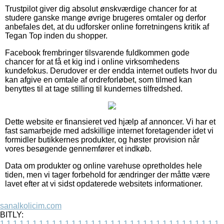
Trustpilot giver dig absolut ønskværdige chancer for at
studere ganske mange øvrige brugeres omtaler og derfor
anbefales det, at du udforsker online forretningens kritik af
Tegan Top inden du shopper.
Facebook frembringer tilsvarende fuldkommen gode
chancer for at få et kig ind i online virksomhedens
kundefokus. Derudover er der endda internet outlets hvor du
kan afgive en omtale af ordreforløbet, som tilmed kan
benyttes til at tage stilling til kundernes tilfredshed.
Dette website er finansieret ved hjælp af annoncer. Vi har et
fast samarbejde med adskillige internet foretagender idet vi
formidler butikkernes produkter, og høster provision når
vores besøgende gennemfører et indkøb.
Data om produkter og online varehuse opretholdes hele
tiden, men vi tager forbehold for ændringer der måtte være
lavet efter at vi sidst opdaterede websitets informationer.
sanalkolicim.com
BITLY:
1
1
1
1
1
1
1
1
1
1
1
1
1
1
1
1
1
1
1
1
1
1
1
1
1
1
1
1
1
1
1
1
1
1