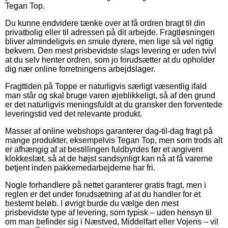
Tegan Top.
Du kunne endvidere tænke over at få ordren bragt til din
privatbolig eller til adressen på dit arbejde. Fragtløsningen
bliver almindeligvis en smule dyrere, men lige så vel rigtig
bekvem. Den mest prisbevidste slags levering er uden tvivl
at du selv henter ordren, som jo forudsætter at du opholder
dig nær online forretningens arbejdslager.
Fragttiden på Toppe er naturligvis særligt væsentlig ifald
man står og skal bruge varen øjeblikkeligt, så af den grund
er det naturligvis meningsfuldt at du gransker den forventede
leveringstid ved det relevante produkt.
Masser af online webshops garanterer dag-til-dag fragt på
mange produkter, eksempelvis Tegan Top, men som trods alt
er afhængig af at bestillingen fuldbyrdes før et angivent
klokkeslæt, så at de højst sandsynligt kan nå at få varerne
betjent inden pakkemedarbejderne har fri.
Nogle forhandlere på nettet garanterer gratis fragt, men i
reglen er det under forudsætning af at du handler for et
bestemt beløb. I øvrigt burde du vælge den mest
prisbevidste type af levering, som typisk – uden hensyn til
om man befinder sig i Næstved, Middelfart eller Vojens – vil