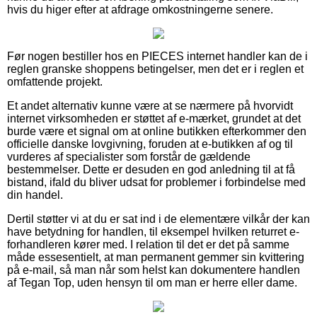
hvis du higer efter at afdrage omkostningerne senere.
Før nogen bestiller hos en PIECES internet handler kan de i
reglen granske shoppens betingelser, men det er i reglen et
omfattende projekt.
Et andet alternativ kunne være at se nærmere på hvorvidt
internet virksomheden er støttet af e-mærket, grundet at det
burde være et signal om at online butikken efterkommer den
officielle danske lovgivning, foruden at e-butikken af og til
vurderes af specialister som forstår de gældende
bestemmelser. Dette er desuden en god anledning til at få
bistand, ifald du bliver udsat for problemer i forbindelse med
din handel.
Dertil støtter vi at du er sat ind i de elementære vilkår der kan
have betydning for handlen, til eksempel hvilken returret e-
forhandleren kører med. I relation til det er det på samme
måde essesentielt, at man permanent gemmer sin kvittering
på e-mail, så man når som helst kan dokumentere handlen
af Tegan Top, uden hensyn til om man er herre eller dame.