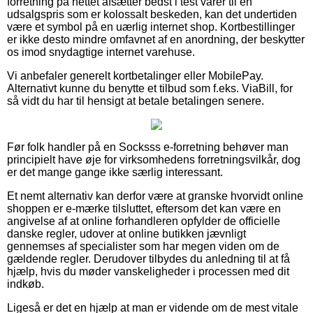
forretning på nettet afsætter bedst i test varer til en
udsalgspris som er kolossalt beskeden, kan det undertiden
være et symbol på en uærlig internet shop. Kortbestillinger
er ikke desto mindre omfavnet af en anordning, der beskytter
os imod snydagtige internet varehuse.
Vi anbefaler generelt kortbetalinger eller MobilePay.
Alternativt kunne du benytte et tilbud som f.eks. ViaBill, for
så vidt du har til hensigt at betale betalingen senere.
Før folk handler på en Socksss e-forretning behøver man
principielt have øje for virksomhedens forretningsvilkår, dog
er det mange gange ikke særlig interessant.
Et nemt alternativ kan derfor være at granske hvorvidt online
shoppen er e-mærke tilsluttet, eftersom det kan være en
angivelse af at online forhandleren opfylder de officielle
danske regler, udover at online butikken jævnligt
gennemses af specialister som har megen viden om de
gældende regler. Derudover tilbydes du anledning til at få
hjælp, hvis du møder vanskeligheder i processen med dit
indkøb.
Ligeså er det en hjælp at man er vidende om de mest vitale