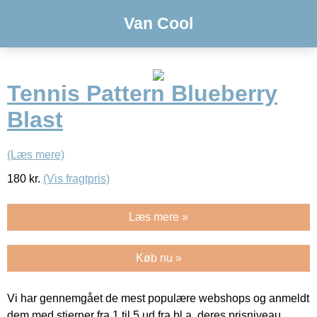
Van Cool
Tennis Pattern Blueberry
Blast
(Læs mere)
180
kr.
(Vis fragtpris)
Læs mere »
Køb nu »
Vi har gennemgået de mest populære webshops og anmeldt
dem med stjerner fra 1 til 5 ud fra bl.a. deres prisniveau,