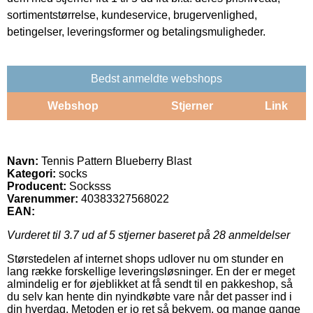
sortimentstørrelse, kundeservice, brugervenlighed,
betingelser, leveringsformer og betalingsmuligheder.
Bedst anmeldte webshops
Webshop
Stjerner
Link
Navn:
Tennis Pattern Blueberry Blast
Kategori:
socks
Producent:
Socksss
Varenummer:
40383327568022
EAN:
Vurderet til
3.7
ud af 5 stjerner baseret på
28
anmeldelser
Størstedelen af internet shops udlover nu om stunder en
lang række forskellige leveringsløsninger. En der er meget
almindelig er for øjeblikket at få sendt til en pakkeshop, så
du selv kan hente din nyindkøbte vare når det passer ind i
din hverdag. Metoden er jo ret så bekvem, og mange gange