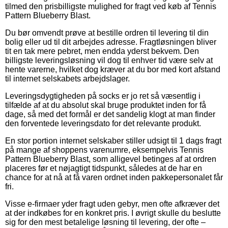
tilmed den prisbilligste mulighed for fragt ved køb af Tennis
Pattern Blueberry Blast.
Du bør omvendt prøve at bestille ordren til levering til din
bolig eller ud til dit arbejdes adresse. Fragtløsningen bliver
tit en tak mere pebret, men endda yderst bekvem. Den
billigste leveringsløsning vil dog til enhver tid være selv at
hente varerne, hvilket dog kræver at du bor med kort afstand
til internet selskabets arbejdslager.
Leveringsdygtigheden på socks er jo ret så væsentlig i
tilfælde af at du absolut skal bruge produktet inden for få
dage, så med det formål er det sandelig klogt at man finder
den forventede leveringsdato for det relevante produkt.
En stor portion internet selskaber stiller udsigt til 1 dags fragt
på mange af shoppens varenumre, eksempelvis Tennis
Pattern Blueberry Blast, som alligevel betinges af at ordren
placeres før et nøjagtigt tidspunkt, således at de har en
chance for at nå at få varen ordnet inden pakkepersonalet får
fri.
Visse e-firmaer yder fragt uden gebyr, men ofte afkræver det
at der indkøbes for en konkret pris. I øvrigt skulle du beslutte
sig for den mest betalelige løsning til levering, der ofte –