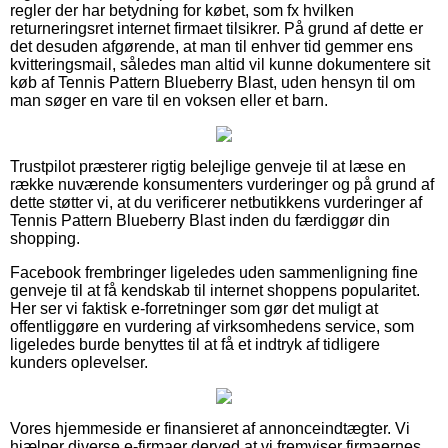
regler der har betydning for købet, som fx hvilken
returneringsret internet firmaet tilsikrer. På grund af dette er
det desuden afgørende, at man til enhver tid gemmer ens
kvitteringsmail, således man altid vil kunne dokumentere sit
køb af Tennis Pattern Blueberry Blast, uden hensyn til om
man søger en vare til en voksen eller et barn.
Trustpilot præsterer rigtig belejlige genveje til at læse en
række nuværende konsumenters vurderinger og på grund af
dette støtter vi, at du verificerer netbutikkens vurderinger af
Tennis Pattern Blueberry Blast inden du færdiggør din
shopping.
Facebook frembringer ligeledes uden sammenligning fine
genveje til at få kendskab til internet shoppens popularitet.
Her ser vi faktisk e-forretninger som gør det muligt at
offentliggøre en vurdering af virksomhedens service, som
ligeledes burde benyttes til at få et indtryk af tidligere
kunders oplevelser.
Vores hjemmeside er finansieret af annonceindtægter. Vi
hjælper diverse e-firmaer derved at vi fremviser firmaernes