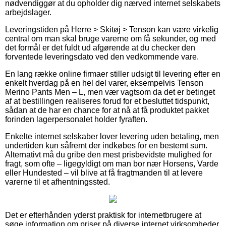
nødvendiggør at du opholder dig nærved internet selskabets
arbejdslager.
Leveringstiden på Herre > Skitøj > Tenson kan være virkelig
central om man skal bruge varerne om få sekunder, og med
det formål er det fuldt ud afgørende at du checker den
forventede leveringsdato ved den vedkommende vare.
En lang række online firmaer stiller udsigt til levering efter en
enkelt hverdag på en hel del varer, eksempelvis Tenson
Merino Pants Men – L, men vær vagtsom da det er betinget
af at bestillingen realiseres forud for et besluttet tidspunkt,
sådan at de har en chance for at nå at få produktet pakket
forinden lagerpersonalet holder fyraften.
Enkelte internet selskaber lover levering uden betaling, men
undertiden kun såfremt der indkøbes for en bestemt sum.
Alternativt må du gribe den mest prisbevidste mulighed for
fragt, som ofte – ligegyldigt om man bor nær Horsens, Varde
eller Hundested – vil blive at få fragtmanden til at levere
varerne til et afhentningssted.
Det er efterhånden yderst praktisk for internetbrugere at
søge information om priser på diverse internet virksomheder,