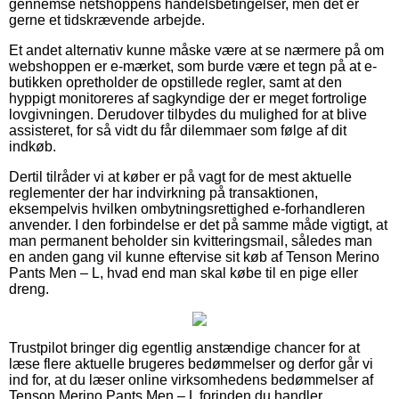
gennemse netshoppens handelsbetingelser, men det er
gerne et tidskrævende arbejde.
Et andet alternativ kunne måske være at se nærmere på om
webshoppen er e-mærket, som burde være et tegn på at e-
butikken opretholder de opstillede regler, samt at den
hyppigt monitoreres af sagkyndige der er meget fortrolige
lovgivningen. Derudover tilbydes du mulighed for at blive
assisteret, for så vidt du får dilemmaer som følge af dit
indkøb.
Dertil tilråder vi at køber er på vagt for de mest aktuelle
reglementer der har indvirkning på transaktionen,
eksempelvis hvilken ombytningsrettighed e-forhandleren
anvender. I den forbindelse er det på samme måde vigtigt, at
man permanent beholder sin kvitteringsmail, således man
en anden gang vil kunne eftervise sit køb af Tenson Merino
Pants Men – L, hvad end man skal købe til en pige eller
dreng.
Trustpilot bringer dig egentlig anstændige chancer for at
læse flere aktuelle brugeres bedømmelser og derfor går vi
ind for, at du læser online virksomhedens bedømmelser af
Tenson Merino Pants Men – L forinden du handler.