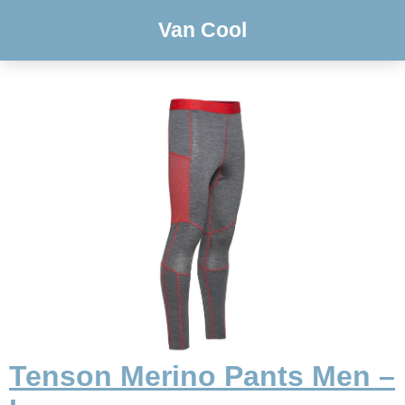
Van Cool
Tenson Merino Pants Men –