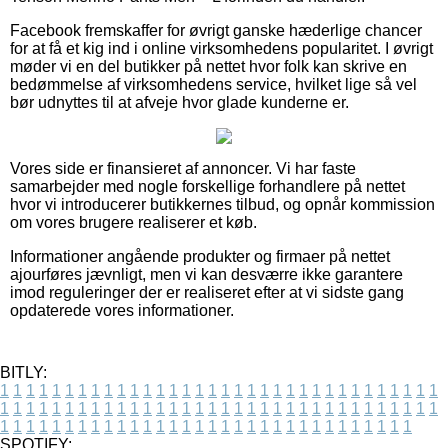
Facebook fremskaffer for øvrigt ganske hæderlige chancer
for at få et kig ind i online virksomhedens popularitet. I øvrigt
møder vi en del butikker på nettet hvor folk kan skrive en
bedømmelse af virksomhedens service, hvilket lige så vel
bør udnyttes til at afveje hvor glade kunderne er.
Vores side er finansieret af annoncer. Vi har faste
samarbejder med nogle forskellige forhandlere på nettet
hvor vi introducerer butikkernes tilbud, og opnår kommission
om vores brugere realiserer et køb.
Informationer angående produkter og firmaer på nettet
ajourføres jævnligt, men vi kan desværre ikke garantere
imod reguleringer der er realiseret efter at vi sidste gang
opdaterede vores informationer.
BITLY:
1
1
1
1
1
1
1
1
1
1
1
1
1
1
1
1
1
1
1
1
1
1
1
1
1
1
1
1
1
1
1
1
1
1
1
1
1
1
1
1
1
1
1
1
1
1
1
1
1
1
1
1
1
1
1
1
1
1
1
1
1
1
1
1
1
1
1
1
1
1
1
1
1
1
1
1
1
1
1
1
1
1
1
1
1
1
1
1
1
1
1
1
1
1
1
1
1
1
1
1
SPOTIFY: