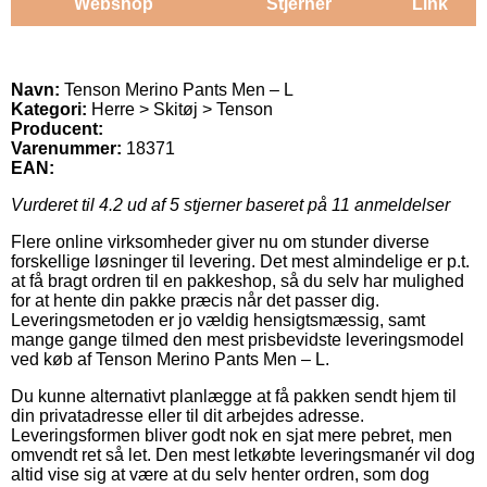
Webshop
Stjerner
Link
Navn:
Tenson Merino Pants Men – L
Kategori:
Herre > Skitøj > Tenson
Producent:
Varenummer:
18371
EAN:
Vurderet til
4.2
ud af 5 stjerner baseret på
11
anmeldelser
Flere online virksomheder giver nu om stunder diverse
forskellige løsninger til levering. Det mest almindelige er p.t.
at få bragt ordren til en pakkeshop, så du selv har mulighed
for at hente din pakke præcis når det passer dig.
Leveringsmetoden er jo vældig hensigtsmæssig, samt
mange gange tilmed den mest prisbevidste leveringsmodel
ved køb af Tenson Merino Pants Men – L.
Du kunne alternativt planlægge at få pakken sendt hjem til
din privatadresse eller til dit arbejdes adresse.
Leveringsformen bliver godt nok en sjat mere pebret, men
omvendt ret så let. Den mest letkøbte leveringsmanér vil dog
altid vise sig at være at du selv henter ordren, som dog