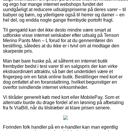
og ergo har mange internet webshops fundet det
uundgåeligt at reducere udsalgspriserne på deres varer – til
babyer og børn, og yderligere også til herrer og damer – en
hel del, og endda nogle gange frembyde portofri fragt.
Til gengæld kan det ikke desto mindre være smart at
udforske visse internet selskaber efter udsalg på Tenson
Merino Pants Men – L forud for at du gennemfører din
bestilling, således at du ikke er i tvivl om at modtage den
skarpeste pris.
Man bør bare huske på, at såfremt en internet butik
frembyder bedst i test varer til en salgspris der kan virke
ekstraordinært attraktiv, så bør det undertiden være et
fingerpeg om en falsk online butik. Bestillinger med kort er
dog omfattet af en foranstaltning, hvilket begunstiger en
overfor svindlende internet virksomheder.
Vi tilråder generelt køb med kort eller MobilePay. Som et
alternativ burde du drage fordel af en løsning på afbetaling
fra fx ViaBill, når du tilstræber at klare prisen senere.
Forinden folk handler på en e-handler kan man egentlig