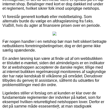
internet shop. Betalinger med kort er dog dækket ind under
et reglement, hvilket sikrer folk imod uoprigtige netshops.
Vi foreslår generelt kortkøb eller mobilbetaling. Som
alternativ burde du vælge en afdragsløsning fra f.eks.
ViaBill, hvis du agter at finansiere prisen over en periode.
Før nogen handler i en netshop bør man helt sikkert betragte
netbutikkens forretningsbetingelser, dog er det gerne ikke
særlig spændende.
En anden løsning kan være at finde ud af om webbutikken
er tilsluttet e-mærket, siden det almindeligvis er en indikator
for at webshoppen accepterer de danske regler, tillige med
at internet butikken regelmæssigt monitoreres af sagkyndige
der har nøje kendskab til vilkårene på området. Derudover
tilbydes du genvej til assistance, såfremt du udsættes for
problemstillinger med din ordre.
Ligeledes stiller vi forslag om at kunden er klar over de
fundamentale reglementer der indvirker på købet, som for
eksempel hvilken returrettighed netshoppen lover. Derfor er
det på samme måde essesentielt, at man stadigvæk