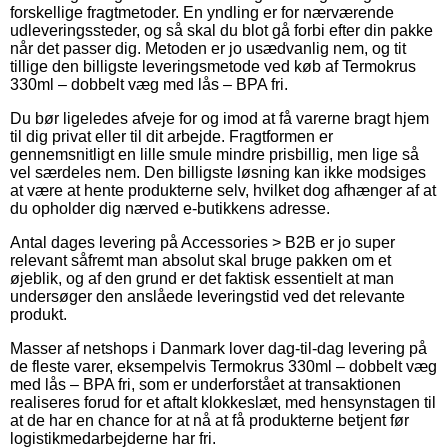
forskellige fragtmetoder. En yndling er for nærværende
udleveringssteder, og så skal du blot gå forbi efter din pakke
når det passer dig. Metoden er jo usædvanlig nem, og tit
tillige den billigste leveringsmetode ved køb af Termokrus
330ml – dobbelt væg med lås – BPA fri.
Du bør ligeledes afveje for og imod at få varerne bragt hjem
til dig privat eller til dit arbejde. Fragtformen er
gennemsnitligt en lille smule mindre prisbillig, men lige så
vel særdeles nem. Den billigste løsning kan ikke modsiges
at være at hente produkterne selv, hvilket dog afhænger af at
du opholder dig nærved e-butikkens adresse.
Antal dages levering på Accessories > B2B er jo super
relevant såfremt man absolut skal bruge pakken om et
øjeblik, og af den grund er det faktisk essentielt at man
undersøger den anslåede leveringstid ved det relevante
produkt.
Masser af netshops i Danmark lover dag-til-dag levering på
de fleste varer, eksempelvis Termokrus 330ml – dobbelt væg
med lås – BPA fri, som er underforstået at transaktionen
realiseres forud for et aftalt klokkeslæt, med hensynstagen til
at de har en chance for at nå at få produkterne betjent før
logistikmedarbejderne har fri.