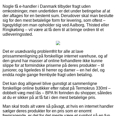
Nogle få e-handler i Danmark tilbyder fragt uden
omkostninger, men undertiden er det under betingelse af at
der aftages for en bestemt sum. Derudover skal man beslutte
sig for den mest betalelige form for levering, som oftest –
ligegyldigt om man opholder sig ved Aalborg, Thisted eller
Ringkøbing – vil være at få dem til at bringe ordren til et
udleveringssted.
Det er usædvanlig problemfrit for alle at lave
prissammenligning på forskellige internet varehuse, og af
den grund har masser af online forhandlere ikke kunne
slippe for at formindske priserne på deres produkter – til
juniorer, og ligeledes til herrer og damer – en hel del, og
endda nogle gange frembyde fragt uden betaling.
Det kan dog alligevel blive gunstigt at sammenligne
forskellige online butikker efter rabat på Termokrus 330ml –
dobbelt væg med lås – BPA fri forinden du shopper, således
at du er sikker på at få fat i den mest betalelige pris.
Man skal trods alt være så påvagt, at hvis en internet handler
sælger deres produkter for en pris som er enormt
fremragende, er det for det meste være et symbol på en fup