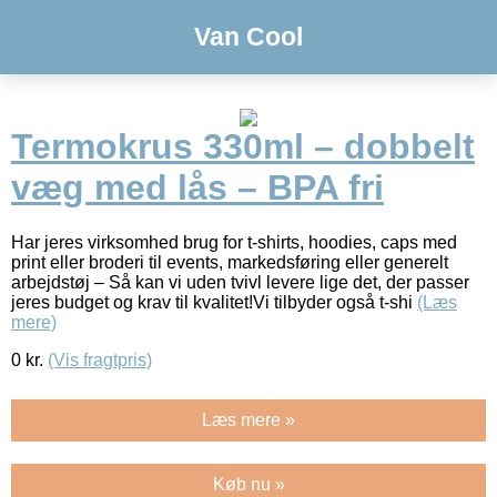
Van Cool
Termokrus 330ml – dobbelt
væg med lås – BPA fri
Har jeres virksomhed brug for t-shirts, hoodies, caps med
print eller broderi til events, markedsføring eller generelt
arbejdstøj – Så kan vi uden tvivl levere lige det, der passer
jeres budget og krav til kvalitet!Vi tilbyder også t-shi
(Læs
mere)
0
kr.
(Vis fragtpris)
Læs mere »
Køb nu »