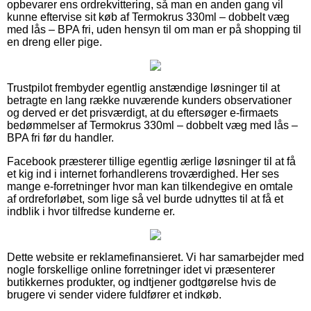
opbevarer ens ordrekvittering, så man en anden gang vil
kunne eftervise sit køb af Termokrus 330ml – dobbelt væg
med lås – BPA fri, uden hensyn til om man er på shopping til
en dreng eller pige.
Trustpilot frembyder egentlig anstændige løsninger til at
betragte en lang række nuværende kunders observationer
og derved er det prisværdigt, at du eftersøger e-firmaets
bedømmelser af Termokrus 330ml – dobbelt væg med lås –
BPA fri før du handler.
Facebook præsterer tillige egentlig ærlige løsninger til at få
et kig ind i internet forhandlerens troværdighed. Her ses
mange e-forretninger hvor man kan tilkendegive en omtale
af ordreforløbet, som lige så vel burde udnyttes til at få et
indblik i hvor tilfredse kunderne er.
Dette website er reklamefinansieret. Vi har samarbejder med
nogle forskellige online forretninger idet vi præsenterer
butikkernes produkter, og indtjener godtgørelse hvis de
brugere vi sender videre fuldfører et indkøb.