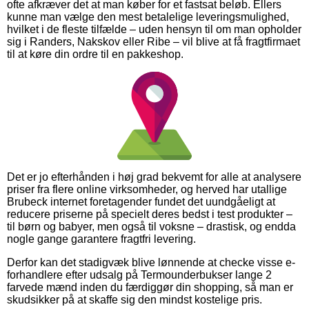
ofte afkræver det at man køber for et fastsat beløb. Ellers
kunne man vælge den mest betalelige leveringsmulighed,
hvilket i de fleste tilfælde – uden hensyn til om man opholder
sig i Randers, Nakskov eller Ribe – vil blive at få fragtfirmaet
til at køre din ordre til en pakkeshop.
Det er jo efterhånden i høj grad bekvemt for alle at analysere
priser fra flere online virksomheder, og herved har utallige
Brubeck internet foretagender fundet det uundgåeligt at
reducere priserne på specielt deres bedst i test produkter –
til børn og babyer, men også til voksne – drastisk, og endda
nogle gange garantere fragtfri levering.
Derfor kan det stadigvæk blive lønnende at checke visse e-
forhandlere efter udsalg på Termounderbukser lange 2
farvede mænd inden du færdiggør din shopping, så man er
skudsikker på at skaffe sig den mindst kostelige pris.