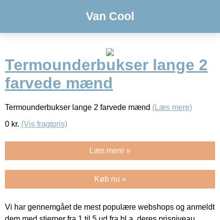
Van Cool
Termounderbukser lange 2
farvede mænd
Termounderbukser lange 2 farvede mænd
(Læs mere)
0
kr.
(Vis fragtpris)
Læs mere »
Køb nu »
Vi har gennemgået de mest populære webshops og anmeldt
dem med stjerner fra 1 til 5 ud fra bl.a. deres prisniveau,