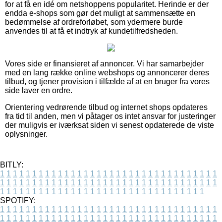
for at få en idé om netshoppens popularitet. Herinde er der
endda e-shops som gør det muligt at sammensætte en
bedømmelse af ordreforløbet, som ydermere burde
anvendes til at få et indtryk af kundetilfredsheden.
Vores side er finansieret af annoncer. Vi har samarbejder
med en lang række online webshops og annoncerer deres
tilbud, og tjener provision i tilfælde af at en bruger fra vores
side laver en ordre.
Orientering vedrørende tilbud og internet shops opdateres
fra tid til anden, men vi påtager os intet ansvar for justeringer
der muligvis er iværksat siden vi senest opdaterede de viste
oplysninger.
BITLY:
1
1
1
1
1
1
1
1
1
1
1
1
1
1
1
1
1
1
1
1
1
1
1
1
1
1
1
1
1
1
1
1
1
1
1
1
1
1
1
1
1
1
1
1
1
1
1
1
1
1
1
1
1
1
1
1
1
1
1
1
1
1
1
1
1
1
1
1
1
1
1
1
1
1
1
1
1
1
1
1
1
1
1
1
1
1
1
1
1
1
1
1
1
1
1
1
1
1
1
1
SPOTIFY:
1
1
1
1
1
1
1
1
1
1
1
1
1
1
1
1
1
1
1
1
1
1
1
1
1
1
1
1
1
1
1
1
1
1
1
1
1
1
1
1
1
1
1
1
1
1
1
1
1
1
1
1
1
1
1
1
1
1
1
1
1
1
1
1
1
1
1
1