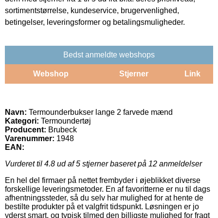
sortimentstørrelse, kundeservice, brugervenlighed,
betingelser, leveringsformer og betalingsmuligheder.
Bedst anmeldte webshops
Webshop
Stjerner
Link
Navn:
Termounderbukser lange 2 farvede mænd
Kategori:
Termoundertøj
Producent:
Brubeck
Varenummer:
1948
EAN:
Vurderet til
4.8
ud af 5 stjerner baseret på
12
anmeldelser
En hel del firmaer på nettet frembyder i øjeblikket diverse
forskellige leveringsmetoder. En af favoritterne er nu til dags
afhentningssteder, så du selv har mulighed for at hente de
bestilte produkter på et valgfrit tidspunkt. Løsningen er jo
yderst smart, og typisk tilmed den billigste mulighed for fragt