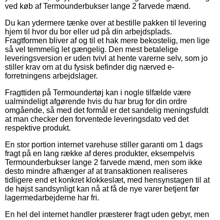
ved køb af Termounderbukser lange 2 farvede mænd.
Du kan ydermere tænke over at bestille pakken til levering
hjem til hvor du bor eller ud på din arbejdsplads.
Fragtformen bliver af og til et hak mere bekostelig, men lige
så vel temmelig let gængelig. Den mest betalelige
leveringsversion er uden tvivl at hente varerne selv, som jo
stiller krav om at du fysisk befinder dig nærved e-
forretningens arbejdslager.
Fragttiden på Termoundertøj kan i nogle tilfælde være
ualmindeligt afgørende hvis du har brug for din ordre
omgående, så med det formål er det sandelig meningsfuldt
at man checker den forventede leveringsdato ved det
respektive produkt.
En stor portion internet varehuse stiller garanti om 1 dags
fragt på en lang række af deres produkter, eksempelvis
Termounderbukser lange 2 farvede mænd, men som ikke
desto mindre afhænger af at transaktionen realiseres
tidligere end et konkret klokkeslæt, med hensynstagen til at
de højst sandsynligt kan nå at få de nye varer betjent før
lagermedarbejderne har fri.
En hel del internet handler præsterer fragt uden gebyr, men