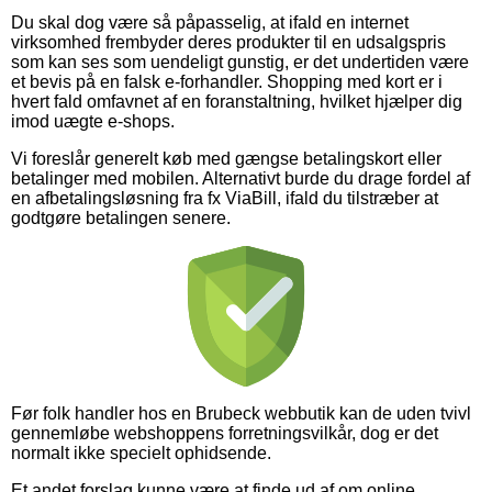
Du skal dog være så påpasselig, at ifald en internet
virksomhed frembyder deres produkter til en udsalgspris
som kan ses som uendeligt gunstig, er det undertiden være
et bevis på en falsk e-forhandler. Shopping med kort er i
hvert fald omfavnet af en foranstaltning, hvilket hjælper dig
imod uægte e-shops.
Vi foreslår generelt køb med gængse betalingskort eller
betalinger med mobilen. Alternativt burde du drage fordel af
en afbetalingsløsning fra fx ViaBill, ifald du tilstræber at
godtgøre betalingen senere.
Før folk handler hos en Brubeck webbutik kan de uden tvivl
gennemløbe webshoppens forretningsvilkår, dog er det
normalt ikke specielt ophidsende.
Et andet forslag kunne være at finde ud af om online