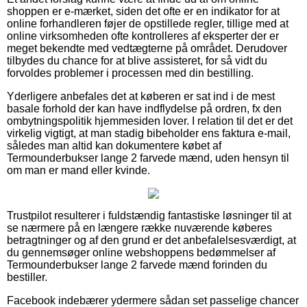
shoppen er e-mærket, siden det ofte er en indikator for at
online forhandleren føjer de opstillede regler, tillige med at
online virksomheden ofte kontrolleres af eksperter der er
meget bekendte med vedtægterne på området. Derudover
tilbydes du chance for at blive assisteret, for så vidt du
forvoldes problemer i processen med din bestilling.
Yderligere anbefales det at køberen er sat ind i de mest
basale forhold der kan have indflydelse på ordren, fx den
ombytningspolitik hjemmesiden lover. I relation til det er det
virkelig vigtigt, at man stadig bibeholder ens faktura e-mail,
således man altid kan dokumentere købet af
Termounderbukser lange 2 farvede mænd, uden hensyn til
om man er mand eller kvinde.
Trustpilot resulterer i fuldstændig fantastiske løsninger til at
se nærmere på en længere række nuværende køberes
betragtninger og af den grund er det anbefalelsesværdigt, at
du gennemsøger online webshoppens bedømmelser af
Termounderbukser lange 2 farvede mænd forinden du
bestiller.
Facebook indebærer ydermere sådan set passelige chancer