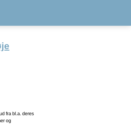
je
 fra bl.a. deres
mer og