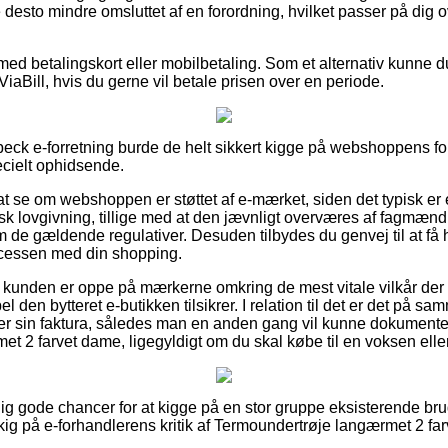
 desto mindre omsluttet af en forordning, hvilket passer på dig o
 med betalingskort eller mobilbetaling. Som et alternativ kunne d
ViaBill, hvis du gerne vil betale prisen over en periode.
ubeck e-forretning burde de helt sikkert kigge på webshoppens fo
cielt ophidsende.
t se om webshoppen er støttet af e-mærket, siden det typisk er e
sk lovgivning, tillige med at den jævnligt overværes af fagmæn
 gældende regulativer. Desuden tilbydes du genvej til at få hj
ocessen med din shopping.
t kunden er oppe på mærkerne omkring de mest vitale vilkår der 
 den bytteret e-butikken tilsikrer. I relation til det er det på 
 sin faktura, således man en anden gang vil kunne dokumente
t 2 farvet dame, ligegyldigt om du skal købe til en voksen eller
lig gode chancer for at kigge på en stor gruppe eksisterende bru
et kig på e-forhandlerens kritik af Termoundertrøje langærmet 2 f