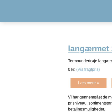
langærmet 
Termoundertrøje langær
0
kr.
(Vis fragtpris)
Læs mere »
Vi har gennemgået de mes
prisniveau, sortimentstø
betalingsmuligheder.