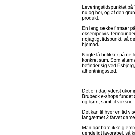
Leveringstidspunktet på T
nu og her, og af den grun
produkt.
En lang række firmaer på
eksempelvis Termoundert
nøjagtigt tidspunkt, så d
hjemad.
Nogle få butikker på nette
konkret sum. Som alterna
befinder sig ved Esbjerg, 
afhentningssted.
Det er i dag yderst ukomp
Brubeck e-shops fundet d
og børn, samt til voksne
Det kan til hver en tid v
langærmet 2 farvet dame 
Man bør bare ikke glemme, 
uendeligt favorabel, så k