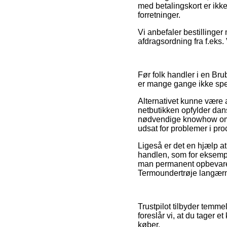
med betalingskort er ikke
forretninger.
Vi anbefaler bestillinger
afdragsordning fra f.eks. 
Før folk handler i en Br
er mange gange ikke spe
Alternativet kunne være a
netbutikken opfylder dan
nødvendige knowhow om de
udsat for problemer i pr
Ligeså er det en hjælp a
handlen, som for eksempel
man permanent opbevarer
Termoundertrøje langærme
Trustpilot tilbyder temme
foreslår vi, at du tager 
køber.