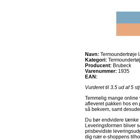
Navn:
Termoundertrøje 
Kategori:
Termoundertø
Producent:
Brubeck
Varenummer:
1935
EAN:
Vurderet til
3.5
ud af 5 st
Temmelig mange online var
afleveret pakken hos en 
så bekvem, samt desuden 
Du bør endvidere tænke ove
Leveringsformen bliver 
prisbevidste leveringsud
dig nær e-shoppens tilho