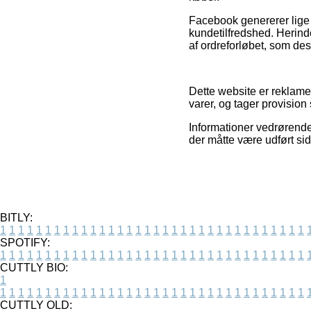
Facebook genererer lige s
kundetilfredshed. Herind
af ordreforløbet, som de
Dette website er reklame
varer, og tager provision
Informationer vedrørende
der måtte være udført sid
BITLY:
1
1
1
1
1
1
1
1
1
1
1
1
1
1
1
1
1
1
1
1
1
1
1
1
1
1
1
1
1
1
1
1
1
1
SPOTIFY:
1
1
1
1
1
1
1
1
1
1
1
1
1
1
1
1
1
1
1
1
1
1
1
1
1
1
1
1
1
1
1
1
1
1
CUTTLY BIO:
1
1
1
1
1
1
1
1
1
1
1
1
1
1
1
1
1
1
1
1
1
1
1
1
1
1
1
1
1
1
1
1
1
1
1
CUTTLY OLD: