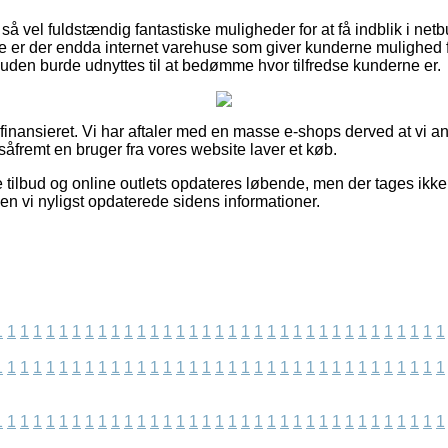
å vel fuldstændig fantastiske muligheder for at få indblik i net
e er der endda internet varehuse som giver kunderne mulighed fo
suden burde udnyttes til at bedømme hvor tilfredse kunderne er.
finansieret. Vi har aftaler med en masse e-shops derved at vi a
 såfremt en bruger fra vores website laver et køb.
 tilbud og online outlets opdateres løbende, men der tages ikke 
en vi nyligst opdaterede sidens informationer.
1
1
1
1
1
1
1
1
1
1
1
1
1
1
1
1
1
1
1
1
1
1
1
1
1
1
1
1
1
1
1
1
1
1
1
1
1
1
1
1
1
1
1
1
1
1
1
1
1
1
1
1
1
1
1
1
1
1
1
1
1
1
1
1
1
1
1
1
1
1
1
1
1
1
1
1
1
1
1
1
1
1
1
1
1
1
1
1
1
1
1
1
1
1
1
1
1
1
1
1
1
1
1
1
1