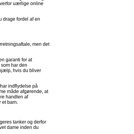
verfor uærlige online
u drage fordel af en
rretningsaftale, men det
n garanti for at
d som har den
ælp, hvis du bliver
har indflydelse på
samme måde afgørende, at
re handlen af
 et barn.
geres tanker og derfor
arvet dame inden du