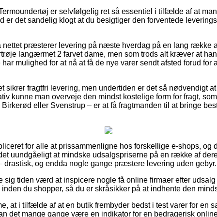
ermoundertøj er selvfølgelig ret så essentiel i tilfælde af at m
d er det sandelig klogt at du besigtiger den forventede leverings
 nettet præsterer levering på næste hverdag på en lang række a
røje langærmet 2 farvet dame, men som trods alt kræver at ha
e har mulighed for at nå at få de nye varer sendt afsted forud for
t sikrer fragtfri levering, men undertiden er det så nødvendigt at
tiv kunne man overveje den mindst kostelige form for fragt, so
Birkerød eller Svenstrup – er at få fragtmanden til at bringe besti
liceret for alle at prissammenligne hos forskellige e-shops, og 
et uundgåeligt at mindske udsalgspriserne på en række af deres
 – drastisk, og endda nogle gange præstere levering uden gebyr.
ise sig tiden værd at inspicere nogle få online firmaer efter udsa
inden du shopper, så du er skråsikker på at indhente den mindst
at i tilfælde af at en butik frembyder bedst i test varer for en s
an det mange gange være en indikator for en bedragerisk online f