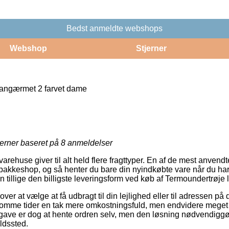
Bedst anmeldte webshops
Webshop
Stjerner
langærmet 2 farvet dame
j
jerner baseret på
8
anmeldelser
ehuse giver til alt held flere fragttyper. En af de mest anvendte 
pakkeshop, og så henter du bare din nyindkøbte vare når du har l
tillige den billigste leveringsform ved køb af Termoundertrøje
r at vælge at få udbragt til din lejlighed eller til adressen på d
somme tider en tak mere omkostningsfuld, men endvidere meget 
gave er dog at hente ordren selv, men den løsning nødvendiggør
ldssted.