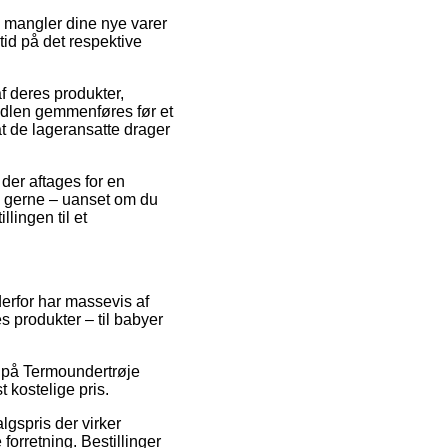
an mangler dine nye varer
tid på det respektive
f deres produkter,
ndlen gemmenføres før et
 at de lageransatte drager
 der aftages for en
m gerne – uanset om du
llingen til et
derfor har massevis af
 produkter – til babyer
lg på Termoundertrøje
 kostelige pris.
algspris der virker
orretning. Bestillinger