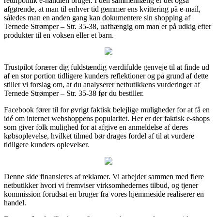
returpolitik e-handlen bruger. I den sammenhæng er det også
afgørende, at man til enhver tid gemmer ens kvittering på e-mail,
således man en anden gang kan dokumentere sin shopping af
Ternede Strømper – Str. 35-38, uafhængig om man er på udkig efter
produkter til en voksen eller et barn.
Trustpilot forærer dig fuldstændig værdifulde genveje til at finde ud
af en stor portion tidligere kunders reflektioner og på grund af dette
stiller vi forslag om, at du analyserer netbutikkens vurderinger af
Ternede Strømper – Str. 35-38 før du bestiller.
Facebook fører til for øvrigt faktisk belejlige muligheder for at få en
idé om internet webshoppens popularitet. Her er der faktisk e-shops
som giver folk mulighed for at afgive en anmeldelse af deres
købsoplevelse, hvilket tilmed bør drages fordel af til at vurdere
tidligere kunders oplevelser.
Denne side finansieres af reklamer. Vi arbejder sammen med flere
netbutikker hvori vi fremviser virksomhedernes tilbud, og tjener
kommission forudsat en bruger fra vores hjemmeside realiserer en
handel.