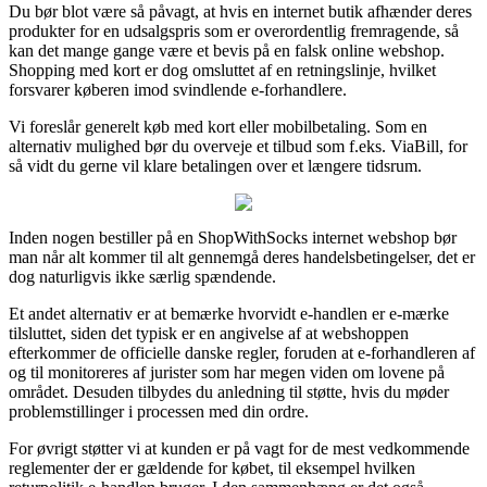
Du bør blot være så påvagt, at hvis en internet butik afhænder deres
produkter for en udsalgspris som er overordentlig fremragende, så
kan det mange gange være et bevis på en falsk online webshop.
Shopping med kort er dog omsluttet af en retningslinje, hvilket
forsvarer køberen imod svindlende e-forhandlere.
Vi foreslår generelt køb med kort eller mobilbetaling. Som en
alternativ mulighed bør du overveje et tilbud som f.eks. ViaBill, for
så vidt du gerne vil klare betalingen over et længere tidsrum.
Inden nogen bestiller på en ShopWithSocks internet webshop bør
man når alt kommer til alt gennemgå deres handelsbetingelser, det er
dog naturligvis ikke særlig spændende.
Et andet alternativ er at bemærke hvorvidt e-handlen er e-mærke
tilsluttet, siden det typisk er en angivelse af at webshoppen
efterkommer de officielle danske regler, foruden at e-forhandleren af
og til monitoreres af jurister som har megen viden om lovene på
området. Desuden tilbydes du anledning til støtte, hvis du møder
problemstillinger i processen med din ordre.
For øvrigt støtter vi at kunden er på vagt for de mest vedkommende
reglementer der er gældende for købet, til eksempel hvilken