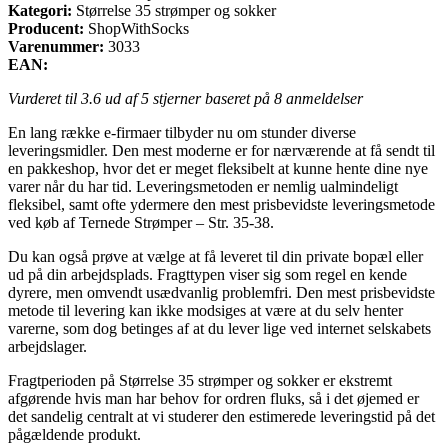
Kategori:
Størrelse 35 strømper og sokker
Producent:
ShopWithSocks
Varenummer:
3033
EAN:
Vurderet til
3.6
ud af 5 stjerner baseret på
8
anmeldelser
En lang række e-firmaer tilbyder nu om stunder diverse
leveringsmidler. Den mest moderne er for nærværende at få sendt til
en pakkeshop, hvor det er meget fleksibelt at kunne hente dine nye
varer når du har tid. Leveringsmetoden er nemlig ualmindeligt
fleksibel, samt ofte ydermere den mest prisbevidste leveringsmetode
ved køb af Ternede Strømper – Str. 35-38.
Du kan også prøve at vælge at få leveret til din private bopæl eller
ud på din arbejdsplads. Fragttypen viser sig som regel en kende
dyrere, men omvendt usædvanlig problemfri. Den mest prisbevidste
metode til levering kan ikke modsiges at være at du selv henter
varerne, som dog betinges af at du lever lige ved internet selskabets
arbejdslager.
Fragtperioden på Størrelse 35 strømper og sokker er ekstremt
afgørende hvis man har behov for ordren fluks, så i det øjemed er
det sandelig centralt at vi studerer den estimerede leveringstid på det
pågældende produkt.