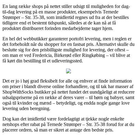
En lang række shops på nettet stiller udsigt til muligheden for dag-
til-dag levering på en masse produkter, eksempelvis Ternede
Strømper – Str. 35-38, som imidlertid regnes ud fra at der bestilles
tidligere end et bestemt tidspunkt, således at de kan nå at få
produktet distribueret forinden medarbejderne tager hjem.
En hel del webbutikker garanterer portofri levering, men i reglen er
det forbeholdt når du shopper for en fastsat pris. Alternativt skulle du
beslutte sig for den prisbilligste mulighed for levering, der oftest –
om man er ved Fredericia, Birkerød eller Ringkøbing – vil blive at
få kørt din bestilling til et udleveringssted.
Det er jo i høj grad fleksibelt for alle og enhver at finde information
om priser i blandt diverse online forhandlere, og til tak har masser af
ShopWithSocks butikker på nettet fundet det uundgåeligt at reducere
udsalgspriserne på en række af deres varer – til børn og babyer, samt
også til kvinder og mænd – betydeligt, og endda nogle gange love
levering uden beregning.
Dog kan det imidlertid være fordelagtigt at tjekke nogle enkelte
netshops efter rabat på Ternede Strømper – Str. 35-38 forud for at du
placerer ordren, så man er sikret at antage den bedste pris.