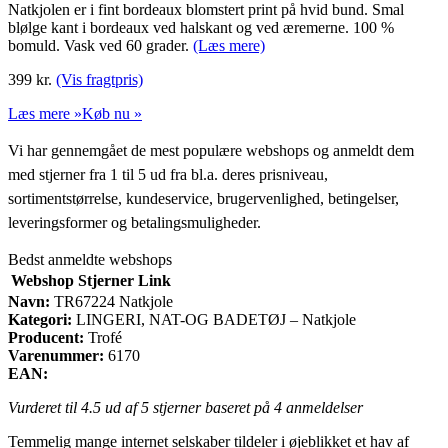
Natkjolen er i fint bordeaux blomstert print på hvid bund. Smal
blølge kant i bordeaux ved halskant og ved æremerne. 100 %
bomuld. Vask ved 60 grader.
(Læs mere)
399
kr.
(Vis fragtpris)
Læs mere »
Køb nu »
Vi har gennemgået de mest populære webshops og anmeldt dem
med stjerner fra 1 til 5 ud fra bl.a. deres prisniveau,
sortimentstørrelse, kundeservice, brugervenlighed, betingelser,
leveringsformer og betalingsmuligheder.
Bedst anmeldte webshops
Webshop
Stjerner
Link
Navn:
TR67224 Natkjole
Kategori:
LINGERI, NAT-OG BADETØJ – Natkjole
Producent:
Trofé
Varenummer:
6170
EAN:
Vurderet til
4.5
ud af 5 stjerner baseret på
4
anmeldelser
Temmelig mange internet selskaber tildeler i øjeblikket et hav af