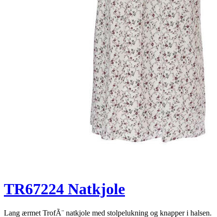
TR67224 Natkjole
Lang ærmet TrofÃ¨ natkjole med stolpelukning og knapper i halsen.