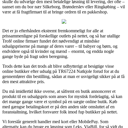
skulle du udvælge den mest betalelige løsning til levering, der ofte –
uanset om du bor nær Silkeborg, Brønderslev eller Ringkøbing – vil
være at få fragtfirmaet til at bringe ordren til en pakkeshop.
Det er jo efterhånden ekstremt fremkommeligt for alle at
prissammenligne på forskellige outlets på nettet, og så har utallige
Trofé online firmaer fundet det nødvendigt at mindske
udsalgspriserne på mange af deres varer – til babyer og børn, og
endvidere også til kvinder og mænd – enormt, og endda nogle
gange byde på fragt uden beregning.
Trods dette kan det trods alt blive udbytterigt at besigtige visse
online butikker efter udsalg på TR67224 Natkjole forud for at du
gennemfører din bestilling, sådan at man er usvigeligt sikker på at få
den mest attraktive pris.
Du må imidlertid ikke overse, at såfremt en butik annoncerer et
produkt til en udsalgspris som anses for mystisk fordelagtig, så kan
det mange gange være et symbol på en uægte online butik. Køb
med gængse betalingskort er på den anden side omsluttet af en
foranstaltning, hvilket forsvarer folk imod fup butikker på nettet.
Vi foreslår generelt handler med kort eller MobilePay. Som
alternativ kan du bruge en løsning som f.eks. ViaBill, for så vidt du