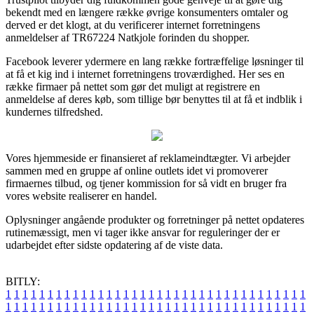
bekendt med en længere række øvrige konsumenters omtaler og
derved er det klogt, at du verificerer internet forretningens
anmeldelser af TR67224 Natkjole forinden du shopper.
Facebook leverer ydermere en lang række fortræffelige løsninger til
at få et kig ind i internet forretningens troværdighed. Her ses en
række firmaer på nettet som gør det muligt at registrere en
anmeldelse af deres køb, som tillige bør benyttes til at få et indblik i
kundernes tilfredshed.
Vores hjemmeside er finansieret af reklameindtægter. Vi arbejder
sammen med en gruppe af online outlets idet vi promoverer
firmaernes tilbud, og tjener kommission for så vidt en bruger fra
vores website realiserer en handel.
Oplysninger angående produkter og forretninger på nettet opdateres
rutinemæssigt, men vi tager ikke ansvar for reguleringer der er
udarbejdet efter sidste opdatering af de viste data.
BITLY:
1
1
1
1
1
1
1
1
1
1
1
1
1
1
1
1
1
1
1
1
1
1
1
1
1
1
1
1
1
1
1
1
1
1
1
1
1
1
1
1
1
1
1
1
1
1
1
1
1
1
1
1
1
1
1
1
1
1
1
1
1
1
1
1
1
1
1
1
1
1
1
1