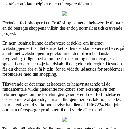
tilstræber at klare beløbet over et længere tidsrum.
Forinden folk shopper i en Trofé shop på nettet behøver de til hver
en tid betragte shoppens vilkår, det er dog normalt et tidskrævende
projekt.
En nem løsning kunne derfor være at tjekke om internet
webshoppen er tilsluttet e-mærket, siden det skulle være et bevis på
at internet webshoppen imødekommer den officielle danske
lovgivning, tillige med at online firmaet nu og da undersøges af
specialister der har nøje kendskab til de gældende regler. Desuden
får du chance for at få hjælp, for så vidt du udsættes for problemer i
forbindelse med din shopping.
Tilsvarende er det smart at køberen er hensynstagende til de
fundamentale vilkår gældende for købet, som eksempelvis den
returneringsret online forretningen garanterer. I den forbindelse er
det ydermere afgørende, at man altid gemmer ens faktura, således
man til enhver tid vil kunne bevise handlen af TR67224 Natkjole,
om man efterspørger produkter til en kvinde eller mand.
Trustpilot tilbyder dig fuldkommen gode genveje til at gøre dig