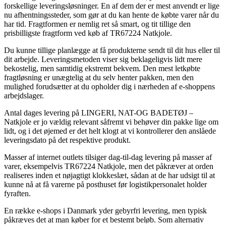
forskellige leveringsløsninger. En af dem der er mest anvendt er lige
nu afhentningssteder, som gør at du kan hente de købte varer når du
har tid. Fragtformen er nemlig ret så smart, og tit tillige den
prisbilligste fragtform ved køb af TR67224 Natkjole.
Du kunne tillige planlægge at få produkterne sendt til dit hus eller til
dit arbejde. Leveringsmetoden viser sig beklageligvis lidt mere
bekostelig, men samtidig ekstremt bekvem. Den mest letkøbte
fragtløsning er unægtelig at du selv henter pakken, men den
mulighed forudsætter at du opholder dig i nærheden af e-shoppens
arbejdslager.
Antal dages levering på LINGERI, NAT-OG BADETØJ –
Natkjole er jo vældig relevant såfremt vi behøver din pakke lige om
lidt, og i det øjemed er det helt klogt at vi kontrollerer den anslåede
leveringsdato på det respektive produkt.
Masser af internet outlets tilsiger dag-til-dag levering på masser af
varer, eksempelvis TR67224 Natkjole, men det påkræver at orden
realiseres inden et nøjagtigt klokkeslæt, sådan at de har udsigt til at
kunne nå at få varerne på posthuset før logistikpersonalet holder
fyraften.
En række e-shops i Danmark yder gebyrfri levering, men typisk
påkræves det at man køber for et bestemt beløb. Som alternativ