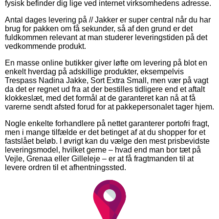
fysisk befinder dig lige ved internet virksomhedens adresse.
Antal dages levering på // Jakker er super central når du har
brug for pakken om få sekunder, så af den grund er det
fuldkommen relevant at man studerer leveringstiden på det
vedkommende produkt.
En masse online butikker giver løfte om levering på blot en
enkelt hverdag på adskillige produkter, eksempelvis
Trespass Nadina Jakke, Sort Extra Small, men vær på vagt
da det er regnet ud fra at der bestilles tidligere end et aftalt
klokkeslæt, med det formål at de garanteret kan nå at få
varerne sendt afsted forud for at pakkepersonalet tager hjem.
Nogle enkelte forhandlere på nettet garanterer portofri fragt,
men i mange tilfælde er det betinget af at du shopper for et
fastslået beløb. I øvrigt kan du vælge den mest prisbevidste
leveringsmodel, hvilket gerne – hvad end man bor tæt på
Vejle, Grenaa eller Gilleleje – er at få fragtmanden til at
levere ordren til et afhentningssted.