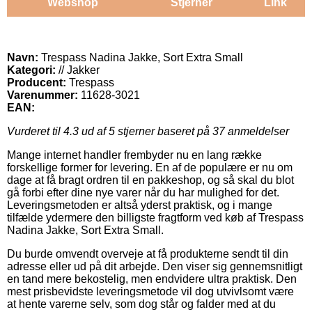
Webshop
Stjerner
Link
Navn:
Trespass Nadina Jakke, Sort Extra Small
Kategori:
// Jakker
Producent:
Trespass
Varenummer:
11628-3021
EAN:
Vurderet til
4.3
ud af 5 stjerner baseret på
37
anmeldelser
Mange internet handler frembyder nu en lang række
forskellige former for levering. En af de populære er nu om
dage at få bragt ordren til en pakkeshop, og så skal du blot
gå forbi efter dine nye varer når du har mulighed for det.
Leveringsmetoden er altså yderst praktisk, og i mange
tilfælde ydermere den billigste fragtform ved køb af Trespass
Nadina Jakke, Sort Extra Small.
Du burde omvendt overveje at få produkterne sendt til din
adresse eller ud på dit arbejde. Den viser sig gennemsnitligt
en tand mere bekostelig, men endvidere ultra praktisk. Den
mest prisbevidste leveringsmetode vil dog utvivlsomt være
at hente varerne selv, som dog står og falder med at du