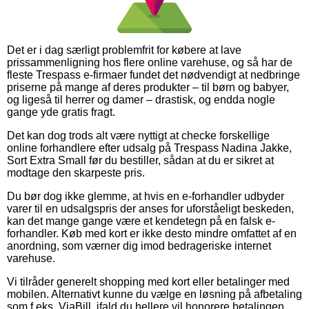
Det er i dag særligt problemfrit for købere at lave
prissammenligning hos flere online varehuse, og så har de
fleste Trespass e-firmaer fundet det nødvendigt at nedbringe
priserne på mange af deres produkter – til børn og babyer,
og ligeså til herrer og damer – drastisk, og endda nogle
gange yde gratis fragt.
Det kan dog trods alt være nyttigt at checke forskellige
online forhandlere efter udsalg på Trespass Nadina Jakke,
Sort Extra Small før du bestiller, sådan at du er sikret at
modtage den skarpeste pris.
Du bør dog ikke glemme, at hvis en e-forhandler udbyder
varer til en udsalgspris der anses for uforståeligt beskeden,
kan det mange gange være et kendetegn på en falsk e-
forhandler. Køb med kort er ikke desto mindre omfattet af en
anordning, som værner dig imod bedrageriske internet
varehuse.
Vi tilråder generelt shopping med kort eller betalinger med
mobilen. Alternativt kunne du vælge en løsning på afbetaling
som f.eks. ViaBill, ifald du hellere vil honorere betalingen