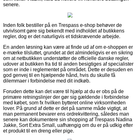
senere.
Inden folk bestiller på en Trespass e-shop behøver de
utvivlsomt gøre sig bekendt med indholdet af butikkens
regler, dog er det naturligvis et tidskrævende arbejde.
En anden løsning kan være at finde ud af om e-shoppen er
e-mærke tilsluttet, grundet at det almindeligvis er en sikring
om at netbutikken understøtter de officielle danske regler,
udover at butikken fra tid til anden besigtiges af specialister
som er inde i reglementet på området. Dette er desuden en
god genvej til en hjælpende hånd, hvis du skulle få
dilemmaer i forbindelse med dit indkøb.
Foruden dette kan det være til hjælp at du er obs på de
primære retningslinjer der gør sig gældende i forbindelse
med købet, som fx hvilken bytteret online virksomheden
lover. På grund af dette er det på samme måde vigtigt, at
man permanent bevarer ens ordrekvittering, således man
senere kan dokumentere sin shopping af Trespass Nadina
Jakke, Sort Extra Small, uafhængig om du er på udkig efter
et produkt til en dreng eller pige.