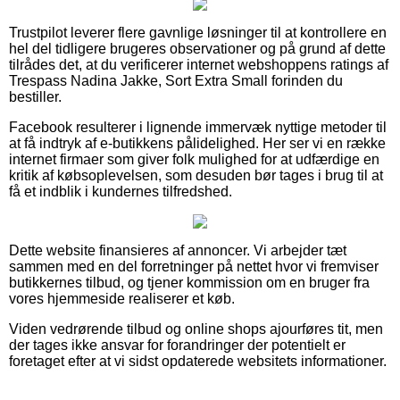
Trustpilot leverer flere gavnlige løsninger til at kontrollere en
hel del tidligere brugeres observationer og på grund af dette
tilrådes det, at du verificerer internet webshoppens ratings af
Trespass Nadina Jakke, Sort Extra Small forinden du
bestiller.
Facebook resulterer i lignende immervæk nyttige metoder til
at få indtryk af e-butikkens pålidelighed. Her ser vi en række
internet firmaer som giver folk mulighed for at udfærdige en
kritik af købsoplevelsen, som desuden bør tages i brug til at
få et indblik i kundernes tilfredshed.
Dette website finansieres af annoncer. Vi arbejder tæt
sammen med en del forretninger på nettet hvor vi fremviser
butikkernes tilbud, og tjener kommission om en bruger fra
vores hjemmeside realiserer et køb.
Viden vedrørende tilbud og online shops ajourføres tit, men
der tages ikke ansvar for forandringer der potentielt er
foretaget efter at vi sidst opdaterede websitets informationer.