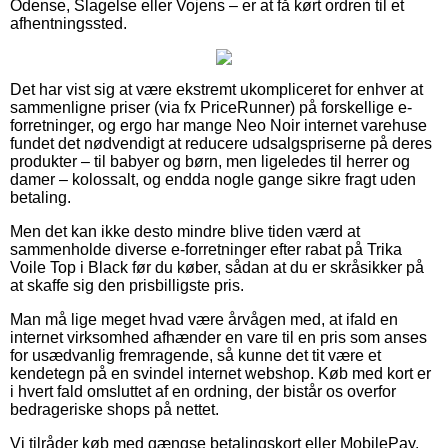
Odense, Slagelse eller Vojens – er at få kørt ordren til et
afhentningssted.
Det har vist sig at være ekstremt ukompliceret for enhver at
sammenligne priser (via fx PriceRunner) på forskellige e-
forretninger, og ergo har mange Neo Noir internet varehuse
fundet det nødvendigt at reducere udsalgspriserne på deres
produkter – til babyer og børn, men ligeledes til herrer og
damer – kolossalt, og endda nogle gange sikre fragt uden
betaling.
Men det kan ikke desto mindre blive tiden værd at
sammenholde diverse e-forretninger efter rabat på Trika
Voile Top i Black før du køber, sådan at du er skråsikker på
at skaffe sig den prisbilligste pris.
Man må lige meget hvad være årvågen med, at ifald en
internet virksomhed afhænder en vare til en pris som anses
for usædvanlig fremragende, så kunne det tit være et
kendetegn på en svindel internet webshop. Køb med kort er
i hvert fald omsluttet af en ordning, der bistår os overfor
bedrageriske shops på nettet.
Vi tilråder køb med gængse betalingskort eller MobilePay.