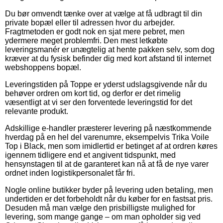
Du bør omvendt tænke over at vælge at få udbragt til din
private bopæl eller til adressen hvor du arbejder.
Fragtmetoden er godt nok en sjat mere pebret, men
ydermere meget problemfri. Den mest letkøbte
leveringsmanér er unægtelig at hente pakken selv, som dog
kræver at du fysisk befinder dig med kort afstand til internet
webshoppens bopæl.
Leveringstiden på Toppe er yderst udslagsgivende når du
behøver ordren om kort tid, og derfor er det rimelig
væsentligt at vi ser den forventede leveringstid for det
relevante produkt.
Adskillige e-handler præsterer levering på næstkommende
hverdag på en hel del varenumre, eksempelvis Trika Voile
Top i Black, men som imidlertid er betinget af at ordren køres
igennem tidligere end et angivent tidspunkt, med
hensynstagen til at de garanteret kan nå at få de nye varer
ordnet inden logistikpersonalet får fri.
Nogle online butikker byder på levering uden betaling, men
undertiden er det forbeholdt når du køber for en fastsat pris.
Desuden må man vælge den prisbilligste mulighed for
levering, som mange gange – om man opholder sig ved