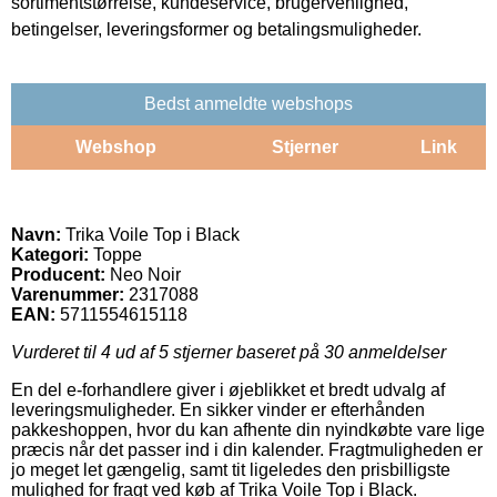
sortimentstørrelse, kundeservice, brugervenlighed,
betingelser, leveringsformer og betalingsmuligheder.
Bedst anmeldte webshops
Webshop
Stjerner
Link
Navn:
Trika Voile Top i Black
Kategori:
Toppe
Producent:
Neo Noir
Varenummer:
2317088
EAN:
5711554615118
Vurderet til
4
ud af 5 stjerner baseret på
30
anmeldelser
En del e-forhandlere giver i øjeblikket et bredt udvalg af
leveringsmuligheder. En sikker vinder er efterhånden
pakkeshoppen, hvor du kan afhente din nyindkøbte vare lige
præcis når det passer ind i din kalender. Fragtmuligheden er
jo meget let gængelig, samt tit ligeledes den prisbilligste
mulighed for fragt ved køb af Trika Voile Top i Black.