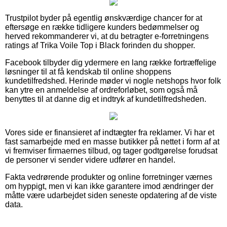
Trustpilot byder på egentlig ønskværdige chancer for at
eftersøge en række tidligere kunders bedømmelser og
herved rekommanderer vi, at du betragter e-forretningens
ratings af Trika Voile Top i Black forinden du shopper.
Facebook tilbyder dig ydermere en lang række fortræffelige
løsninger til at få kendskab til online shoppens
kundetilfredshed. Herinde møder vi nogle netshops hvor folk
kan ytre en anmeldelse af ordreforløbet, som også må
benyttes til at danne dig et indtryk af kundetilfredsheden.
Vores side er finansieret af indtægter fra reklamer. Vi har et
fast samarbejde med en masse butikker på nettet i form af at
vi fremviser firmaernes tilbud, og tager godtgørelse forudsat
de personer vi sender videre udfører en handel.
Fakta vedrørende produkter og online forretninger værnes
om hyppigt, men vi kan ikke garantere imod ændringer der
måtte være udarbejdet siden seneste opdatering af de viste
data.