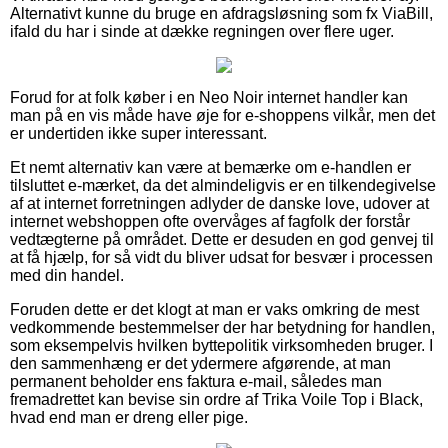
Alternativt kunne du bruge en afdragsløsning som fx ViaBill,
ifald du har i sinde at dække regningen over flere uger.
Forud for at folk køber i en Neo Noir internet handler kan
man på en vis måde have øje for e-shoppens vilkår, men det
er undertiden ikke super interessant.
Et nemt alternativ kan være at bemærke om e-handlen er
tilsluttet e-mærket, da det almindeligvis er en tilkendegivelse
af at internet forretningen adlyder de danske love, udover at
internet webshoppen ofte overvåges af fagfolk der forstår
vedtægterne på området. Dette er desuden en god genvej til
at få hjælp, for så vidt du bliver udsat for besvær i processen
med din handel.
Foruden dette er det klogt at man er vaks omkring de mest
vedkommende bestemmelser der har betydning for handlen,
som eksempelvis hvilken byttepolitik virksomheden bruger. I
den sammenhæng er det ydermere afgørende, at man
permanent beholder ens faktura e-mail, således man
fremadrettet kan bevise sin ordre af Trika Voile Top i Black,
hvad end man er dreng eller pige.