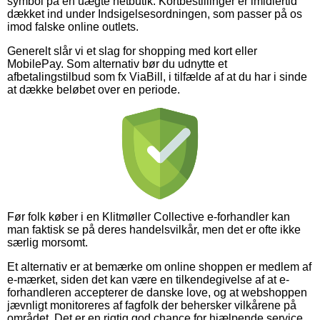
symbol på en uægte netbutik. Kortbestillinger er imidlertid
dækket ind under Indsigelsesordningen, som passer på os
imod falske online outlets.
Generelt slår vi et slag for shopping med kort eller
MobilePay. Som alternativ bør du udnytte et
afbetalingstilbud som fx ViaBill, i tilfælde af at du har i sinde
at dække beløbet over en periode.
Før folk køber i en Klitmøller Collective e-forhandler kan
man faktisk se på deres handelsvilkår, men det er ofte ikke
særlig morsomt.
Et alternativ er at bemærke om online shoppen er medlem af
e-mærket, siden det kan være en tilkendegivelse af at e-
forhandleren accepterer de danske love, og at webshoppen
jævnligt monitoreres af fagfolk der behersker vilkårene på
området. Det er en rigtig god chance for hjælpende service,