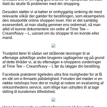
ifald du skulle få problemer med din shopping.
Desuden støtter vi at køber er omhyggelig omkring de mest
relevante vilkår der gælder for bestillingen, som eksempelvis
den returpolitik online shoppen lover. Her er det samtidig
essesentielt, at man stadig gemmer ens ordremail, så man
altid vil kunne dokumentere sin ordre af Trine Tee –
Cream/Navy – L, uanset om du shopper til en kvinde eller
mand.
Trustpilot fører til sådan set strålende løsninger til at
eftersøge adskillige andre brugeres iagttagelser og på grund
af dette tilråder vi, at du eftersøger e-shoppens vurderinger
af Trine Tee – Cream/Navy – L før du lægger din bestilling.
Facebook præsterer ligeledes ultra fine muligheder for at få
en idé om e-firmaets pålidelighed. Foruden det møder vi en
række netshops hvor det er muligt at notere en evaluering af
virksomhedens service, som tillige kan udnyttes til at tage
stilling til kundernes tilfredshed.