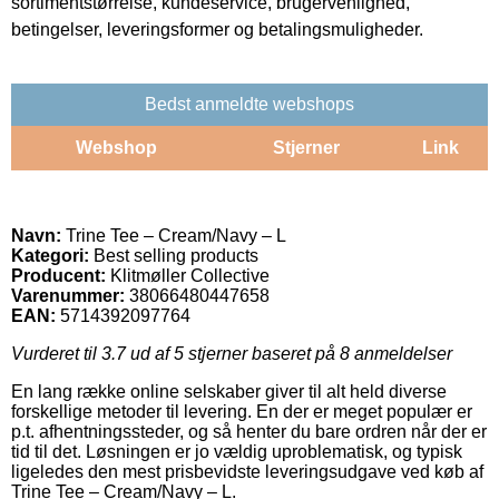
sortimentstørrelse, kundeservice, brugervenlighed,
betingelser, leveringsformer og betalingsmuligheder.
Bedst anmeldte webshops
Webshop
Stjerner
Link
Navn:
Trine Tee – Cream/Navy – L
Kategori:
Best selling products
Producent:
Klitmøller Collective
Varenummer:
38066480447658
EAN:
5714392097764
Vurderet til
3.7
ud af 5 stjerner baseret på
8
anmeldelser
En lang række online selskaber giver til alt held diverse
forskellige metoder til levering. En der er meget populær er
p.t. afhentningssteder, og så henter du bare ordren når der er
tid til det. Løsningen er jo vældig uproblematisk, og typisk
ligeledes den mest prisbevidste leveringsudgave ved køb af
Trine Tee – Cream/Navy – L.