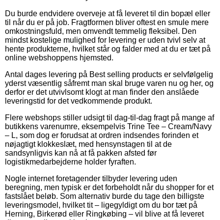
Du burde endvidere overveje at få leveret til din bopæl eller
til når du er på job. Fragtformen bliver oftest en smule mere
omkostningsfuld, men omvendt temmelig fleksibel. Den
mindst kostelige mulighed for levering er uden tvivl selv at
hente produkterne, hvilket står og falder med at du er tæt på
online webshoppens hjemsted.
Antal dages levering på Best selling products er selvfølgelig
yderst væsentlig såfremt man skal bruge varen nu og her, og
derfor er det utvivlsomt klogt at man finder den anslåede
leveringstid for det vedkommende produkt.
Flere webshops stiller udsigt til dag-til-dag fragt på mange af
butikkens varenumre, eksempelvis Trine Tee – Cream/Navy
– L, som dog er forudsat at ordren indsendes forinden et
nøjagtigt klokkeslæt, med hensynstagen til at de
sandsynligvis kan nå at få pakken afsted før
logistikmedarbejderne holder fyraften.
Nogle internet foretagender tilbyder levering uden
beregning, men typisk er det forbeholdt når du shopper for et
fastslået beløb. Som alternativ burde du tage den billigste
leveringsmodel, hvilket tit – ligegyldigt om du bor tæt på
Herning, Birkerød eller Ringkøbing – vil blive at få leveret