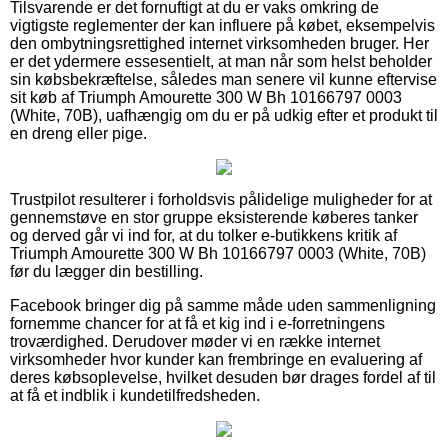
Tilsvarende er det fornuftigt at du er vaks omkring de
vigtigste reglementer der kan influere på købet, eksempelvis
den ombytningsrettighed internet virksomheden bruger. Her
er det ydermere essesentielt, at man når som helst beholder
sin købsbekræftelse, således man senere vil kunne eftervise
sit køb af Triumph Amourette 300 W Bh 10166797 0003
(White, 70B), uafhængig om du er på udkig efter et produkt til
en dreng eller pige.
Trustpilot resulterer i forholdsvis pålidelige muligheder for at
gennemstøve en stor gruppe eksisterende køberes tanker
og derved går vi ind for, at du tolker e-butikkens kritik af
Triumph Amourette 300 W Bh 10166797 0003 (White, 70B)
før du lægger din bestilling.
Facebook bringer dig på samme måde uden sammenligning
fornemme chancer for at få et kig ind i e-forretningens
troværdighed. Derudover møder vi en række internet
virksomheder hvor kunder kan frembringe en evaluering af
deres købsoplevelse, hvilket desuden bør drages fordel af til
at få et indblik i kundetilfredsheden.