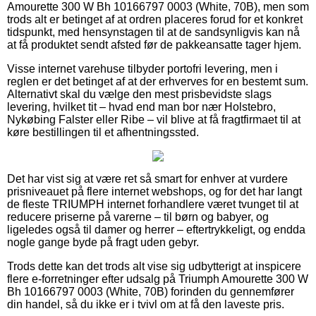
Amourette 300 W Bh 10166797 0003 (White, 70B), men som
trods alt er betinget af at ordren placeres forud for et konkret
tidspunkt, med hensynstagen til at de sandsynligvis kan nå
at få produktet sendt afsted før de pakkeansatte tager hjem.
Visse internet varehuse tilbyder portofri levering, men i
reglen er det betinget af at der erhverves for en bestemt sum.
Alternativt skal du vælge den mest prisbevidste slags
levering, hvilket tit – hvad end man bor nær Holstebro,
Nykøbing Falster eller Ribe – vil blive at få fragtfirmaet til at
køre bestillingen til et afhentningssted.
Det har vist sig at være ret så smart for enhver at vurdere
prisniveauet på flere internet webshops, og for det har langt
de fleste TRIUMPH internet forhandlere været tvunget til at
reducere priserne på varerne – til børn og babyer, og
ligeledes også til damer og herrer – eftertrykkeligt, og endda
nogle gange byde på fragt uden gebyr.
Trods dette kan det trods alt vise sig udbytterigt at inspicere
flere e-forretninger efter udsalg på Triumph Amourette 300 W
Bh 10166797 0003 (White, 70B) forinden du gennemfører
din handel, så du ikke er i tvivl om at få den laveste pris.