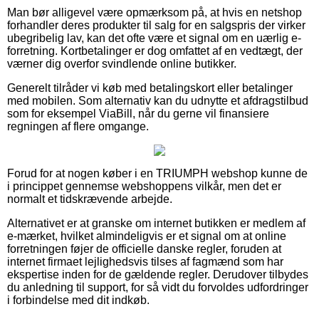
Man bør alligevel være opmærksom på, at hvis en netshop
forhandler deres produkter til salg for en salgspris der virker
ubegribelig lav, kan det ofte være et signal om en uærlig e-
forretning. Kortbetalinger er dog omfattet af en vedtægt, der
værner dig overfor svindlende online butikker.
Generelt tilråder vi køb med betalingskort eller betalinger
med mobilen. Som alternativ kan du udnytte et afdragstilbud
som for eksempel ViaBill, når du gerne vil finansiere
regningen af flere omgange.
Forud for at nogen køber i en TRIUMPH webshop kunne de
i princippet gennemse webshoppens vilkår, men det er
normalt et tidskrævende arbejde.
Alternativet er at granske om internet butikken er medlem af
e-mærket, hvilket almindeligvis er et signal om at online
forretningen føjer de officielle danske regler, foruden at
internet firmaet lejlighedsvis tilses af fagmænd som har
ekspertise inden for de gældende regler. Derudover tilbydes
du anledning til support, for så vidt du forvoldes udfordringer
i forbindelse med dit indkøb.