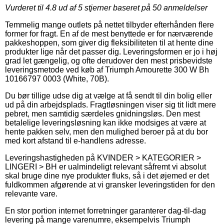
Vurderet til
4.8
ud af 5 stjerner baseret på
50
anmeldelser
Temmelig mange outlets på nettet tilbyder efterhånden flere
former for fragt. En af de mest benyttede er for nærværende
pakkeshoppen, som giver dig fleksibiliteten til at hente dine
produkter lige når det passer dig. Leveringsformen er jo i høj
grad let gængelig, og ofte derudover den mest prisbevidste
leveringsmetode ved køb af Triumph Amourette 300 W Bh
10166797 0003 (White, 70B).
Du bør tillige udse dig at vælge at få sendt til din bolig eller
ud på din arbejdsplads. Fragtløsningen viser sig tit lidt mere
pebret, men samtidig særdeles gnidningsløs. Den mest
betalelige leveringsløsning kan ikke modsiges at være at
hente pakken selv, men den mulighed beroer på at du bor
med kort afstand til e-handlens adresse.
Leveringshastigheden på KVINDER > KATEGORIER >
LINGERI > BH er ualmindeligt relevant såfremt vi absolut
skal bruge dine nye produkter fluks, så i det øjemed er det
fuldkommen afgørende at vi gransker leveringstiden for den
relevante vare.
En stor portion internet forretninger garanterer dag-til-dag
levering på mange varenumre, eksempelvis Triumph