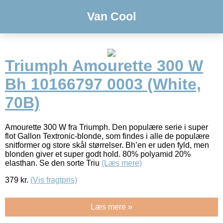
Van Cool
Triumph Amourette 300 W
Bh 10166797 0003 (White,
70B)
Amourette 300 W fra Triumph. Den populære serie i super
flot Gallon Textronic-blonde, som findes i alle de populære
snitformer og store skål størrelser. Bh’en er uden fyld, men
blonden giver et super godt hold. 80% polyamid 20%
elasthan. Se den sorte Triu
(Læs mere)
379
kr.
(Vis fragtpris)
Læs mere »