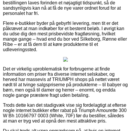
bestillingen laves forinden et nøjagtigt tidspunkt, så de
sandsynligvis kan nå at få de nye varer ordnet forud for at
personalet har fri.
Flere e-butikker byder på gebyrfri levering, men tit er det
påkrævet at man indkøber for et bestemt beløb. I øvrigt kan
du udse dig den mest prisbevidste fragtløsning, hvilket
mange gange – hvad end du bor ved Silkeborg, Rønne eller
Ribe – er at få dem til at køre produkterne til et
udleveringssted.
Det er virkelig uproblematisk for forbrugerne at finde
information om priser fra diverse internet selskaber, og
herved har massevis af TRIUMPH shops på nettet været
nødt til at tvinge salgspriserne på produkterne – til babyer og
børn, men også til damer og herrer – enormt, og endda
nogle gange præstere fragt uden betaling.
Trods dette kan det stadigvæk vise sig fordelagtigt at efterse
nogle internet butikker efter rabat på Triumph Amourette 300
W Bh 10166797 0003 (White, 70F) før du bestiller, således
at man er tryg ved at opnå den mest attraktive pris.
Du skal trods alt være opmærksom på, at hvis en internet