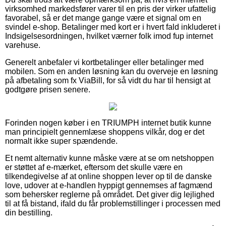
virksomhed markedsfører varer til en pris der virker ufattelig
favorabel, så er det mange gange være et signal om en
svindel e-shop. Betalinger med kort er i hvert fald inkluderet i
Indsigelsesordningen, hvilket værner folk imod fup internet
varehuse.
Generelt anbefaler vi kortbetalinger eller betalinger med
mobilen. Som en anden løsning kan du overveje en løsning
på afbetaling som fx ViaBill, for så vidt du har til hensigt at
godtgøre prisen senere.
Forinden nogen køber i en TRIUMPH internet butik kunne
man principielt gennemlæse shoppens vilkår, dog er det
normalt ikke super spændende.
Et nemt alternativ kunne måske være at se om netshoppen
er støttet af e-mærket, eftersom det skulle være en
tilkendegivelse af at online shoppen lever op til de danske
love, udover at e-handlen hyppigt gennemses af fagmænd
som behersker reglerne på området. Det giver dig lejlighed
til at få bistand, ifald du får problemstillinger i processen med
din bestilling.