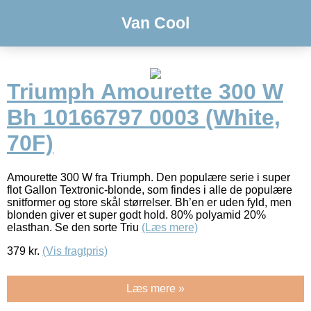
Van Cool
Triumph Amourette 300 W
Bh 10166797 0003 (White,
70F)
Amourette 300 W fra Triumph. Den populære serie i super
flot Gallon Textronic-blonde, som findes i alle de populære
snitformer og store skål størrelser. Bh’en er uden fyld, men
blonden giver et super godt hold. 80% polyamid 20%
elasthan. Se den sorte Triu
(Læs mere)
379
kr.
(Vis fragtpris)
Læs mere »