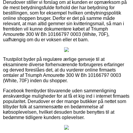
Derudover stiller vi forslag om at kunden er opmærksom på
de mest betydningsfulde forhold der har betydning for
bestillingen, som for eksempel hvilken ombytningspolitik
online shoppen bruger. Derfor er det på samme måde
relevant, at man altid gemmer sin kvitteringsmail, så man i
fremtiden vil kunne dokumentere købet af Triumph
Amourette 300 W Bh 10166797 0003 (White, 70F),
uafhængig om du er voksen eller et barn.
Trustpilot byder på regulære ærlige genveje til at
eksaminere diverse forhenværende forbrugeres erfaringer
og derved foreslåes det, at du vurderer online firmaets
omtaler af Triumph Amourette 300 W Bh 10166797 0003
(White, 70F) inden du shopper.
Facebook frembyder tilsvarende uden sammenligning
ønskværdige muligheder for at få et kig ind i internet firmaets
popularitet. Derudover er der mange butikker på nettet som
tilbyder folk at sammensætte en bedømmelse af
købsoplevelsen, hvilket desuden burde benyttes til at
bedømme tidligere kunders oplevelser.