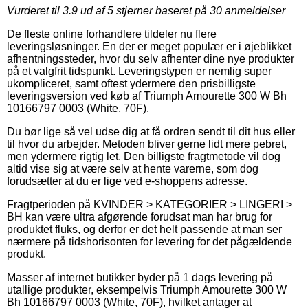
Vurderet til
3.9
ud af 5 stjerner baseret på
30
anmeldelser
De fleste online forhandlere tildeler nu flere
leveringsløsninger. En der er meget populær er i øjeblikket
afhentningssteder, hvor du selv afhenter dine nye produkter
på et valgfrit tidspunkt. Leveringstypen er nemlig super
ukompliceret, samt oftest ydermere den prisbilligste
leveringsversion ved køb af Triumph Amourette 300 W Bh
10166797 0003 (White, 70F).
Du bør lige så vel udse dig at få ordren sendt til dit hus eller
til hvor du arbejder. Metoden bliver gerne lidt mere pebret,
men ydermere rigtig let. Den billigste fragtmetode vil dog
altid vise sig at være selv at hente varerne, som dog
forudsætter at du er lige ved e-shoppens adresse.
Fragtperioden på KVINDER > KATEGORIER > LINGERI >
BH kan være ultra afgørende forudsat man har brug for
produktet fluks, og derfor er det helt passende at man ser
nærmere på tidshorisonten for levering for det pågældende
produkt.
Masser af internet butikker byder på 1 dags levering på
utallige produkter, eksempelvis Triumph Amourette 300 W
Bh 10166797 0003 (White, 70F), hvilket antager at