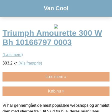
Van Cool
Triumph Amourette 300 W
Bh 10166797 0003
(Læs mere)
303.2
kr.
(Vis fragtpris)
Læs mere »
Køb nu »
Vi har gennemgået de mest populære webshops og anmeldt
dem med stjerner fra 1 til 5 ud fra bl.a. deres prisniveau,