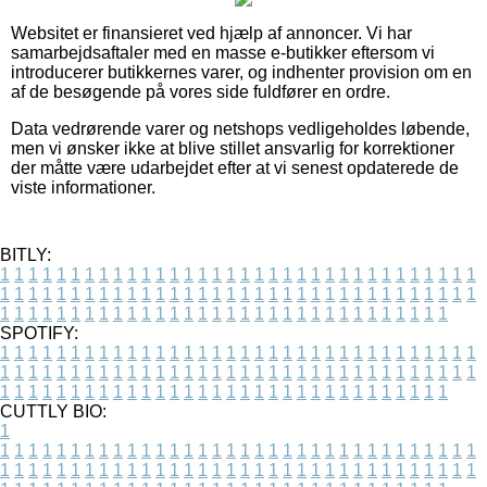
Websitet er finansieret ved hjælp af annoncer. Vi har
samarbejdsaftaler med en masse e-butikker eftersom vi
introducerer butikkernes varer, og indhenter provision om en
af de besøgende på vores side fuldfører en ordre.
Data vedrørende varer og netshops vedligeholdes løbende,
men vi ønsker ikke at blive stillet ansvarlig for korrektioner
der måtte være udarbejdet efter at vi senest opdaterede de
viste informationer.
BITLY:
1
1
1
1
1
1
1
1
1
1
1
1
1
1
1
1
1
1
1
1
1
1
1
1
1
1
1
1
1
1
1
1
1
1
1
1
1
1
1
1
1
1
1
1
1
1
1
1
1
1
1
1
1
1
1
1
1
1
1
1
1
1
1
1
1
1
1
1
1
1
1
1
1
1
1
1
1
1
1
1
1
1
1
1
1
1
1
1
1
1
1
1
1
1
1
1
1
1
1
1
SPOTIFY:
1
1
1
1
1
1
1
1
1
1
1
1
1
1
1
1
1
1
1
1
1
1
1
1
1
1
1
1
1
1
1
1
1
1
1
1
1
1
1
1
1
1
1
1
1
1
1
1
1
1
1
1
1
1
1
1
1
1
1
1
1
1
1
1
1
1
1
1
1
1
1
1
1
1
1
1
1
1
1
1
1
1
1
1
1
1
1
1
1
1
1
1
1
1
1
1
1
1
1
1
CUTTLY BIO:
1
1
1
1
1
1
1
1
1
1
1
1
1
1
1
1
1
1
1
1
1
1
1
1
1
1
1
1
1
1
1
1
1
1
1
1
1
1
1
1
1
1
1
1
1
1
1
1
1
1
1
1
1
1
1
1
1
1
1
1
1
1
1
1
1
1
1
1
1