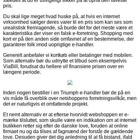
således at du er usvigeligt sikker på at opnå den laveste
pris.
Du skal lige meget hvad huske på, at hvis en internet
virksomhed sælger deres varer til en pris som kan ses som
urealistisk fremragende, så burde det for det meste være et
karakteristika der viser en falsk e-forretning. Shopping med
kort er på den anden side omfavnet af en bestemmelse, der
garanterer folk imod uoprigtige e-handler.
Generelt anbefaler vi kortkøb eller betalinger med mobilen.
Som alternativ bør du udnytte et tilbud som eksempelvis
ViaBill, forudsat du hellere vil finansiere prisen over en
længere periode.
Inden nogen bestiller i en Triumph e-handler bør de på en
vis måde få overblik over netshoppens forretningsvilkår, men
det er naturligvis et omfattende projekt.
Et nemt alternativ er at efterse hvorvidt webshoppen er e-
mærke tilsluttet, som skulle være en indikation om at internet
butikken retter sig efter de danske love, foruden at online
firmaet nu og da tilses af fagmænd der forstår de gældende
love. Desuden giver det dig anledning til at få bistand, ifald