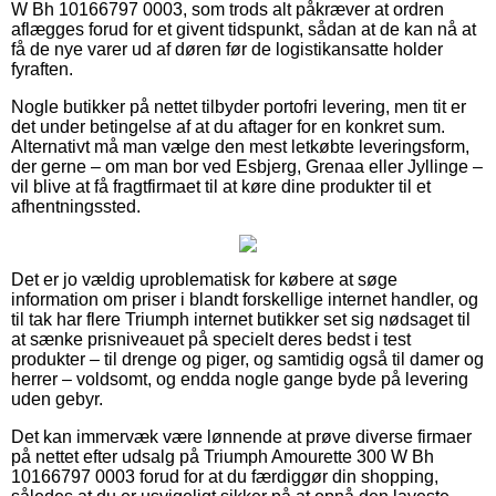
W Bh 10166797 0003, som trods alt påkræver at ordren
aflægges forud for et givent tidspunkt, sådan at de kan nå at
få de nye varer ud af døren før de logistikansatte holder
fyraften.
Nogle butikker på nettet tilbyder portofri levering, men tit er
det under betingelse af at du aftager for en konkret sum.
Alternativt må man vælge den mest letkøbte leveringsform,
der gerne – om man bor ved Esbjerg, Grenaa eller Jyllinge –
vil blive at få fragtfirmaet til at køre dine produkter til et
afhentningssted.
Det er jo vældig uproblematisk for købere at søge
information om priser i blandt forskellige internet handler, og
til tak har flere Triumph internet butikker set sig nødsaget til
at sænke prisniveauet på specielt deres bedst i test
produkter – til drenge og piger, og samtidig også til damer og
herrer – voldsomt, og endda nogle gange byde på levering
uden gebyr.
Det kan immervæk være lønnende at prøve diverse firmaer
på nettet efter udsalg på Triumph Amourette 300 W Bh
10166797 0003 forud for at du færdiggør din shopping,