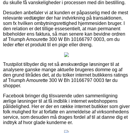
du skulle få vanskeligheder i processen med din bestilling.
Desuden anbefaler vi at kunden er påpasselig med de mest
relevante vedtægter der har indvirkning på transaktionen,
som fx hvilken ombytningsrettighed hjemmesiden bruger. I
den relation er det tillige essesentielt, at man permanent
bibeholder ens faktura, så man senere kan bevidne ordren
af Triumph Amourette 300 W Bh 10166797 0003, om du
leder efter et produkt til en pige eller dreng.
Trustpilot tilbyder dig ret så ønskværdige løsninger til at
analysere ganske mange aktuelle brugeres domme og af
den grund tilrådes det, at du tolker internet butikkens ratings
af Triumph Amourette 300 W Bh 10166797 0003 før du
shopper.
Facebook bringer dig tilsvarende uden sammenligning
ærlige løsninger til at få indblik i internet webshoppens
pålidelighed. Her er der en række internet butikker som giver
folk mulighed for at forfatte en anmeldelse af virksomhedens
service, som desuden må drages fordel af til at danne dig et
indtryk af hvor glade kunderne er.