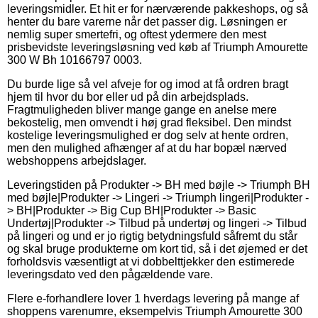
leveringsmidler. Et hit er for nærværende pakkeshops, og så
henter du bare varerne når det passer dig. Løsningen er
nemlig super smertefri, og oftest ydermere den mest
prisbevidste leveringsløsning ved køb af Triumph Amourette
300 W Bh 10166797 0003.
Du burde lige så vel afveje for og imod at få ordren bragt
hjem til hvor du bor eller ud på din arbejdsplads.
Fragtmuligheden bliver mange gange en anelse mere
bekostelig, men omvendt i høj grad fleksibel. Den mindst
kostelige leveringsmulighed er dog selv at hente ordren,
men den mulighed afhænger af at du har bopæl nærved
webshoppens arbejdslager.
Leveringstiden på Produkter -> BH med bøjle -> Triumph BH
med bøjle|Produkter -> Lingeri -> Triumph lingeri|Produkter -
> BH|Produkter -> Big Cup BH|Produkter -> Basic
Undertøj|Produkter -> Tilbud på undertøj og lingeri -> Tilbud
på lingeri og und er jo rigtig betydningsfuld såfremt du står
og skal bruge produkterne om kort tid, så i det øjemed er det
forholdsvis væsentligt at vi dobbelttjekker den estimerede
leveringsdato ved den pågældende vare.
Flere e-forhandlere lover 1 hverdags levering på mange af
shoppens varenumre, eksempelvis Triumph Amourette 300