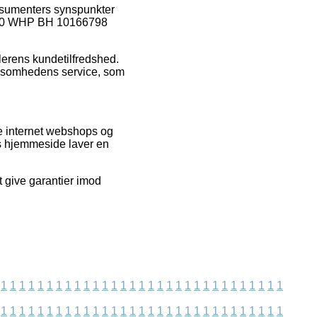
onsumenters synspunkter
te 300 WHP BH 10166798
dlerens kundetilfredshed.
rksomhedens service, som
e internet webshops og
s hjemmeside laver en
t give garantier imod
1
1
1
1
1
1
1
1
1
1
1
1
1
1
1
1
1
1
1
1
1
1
1
1
1
1
1
1
1
1
1
1
1
1
1
1
1
1
1
1
1
1
1
1
1
1
1
1
1
1
1
1
1
1
1
1
1
1
1
1
1
1