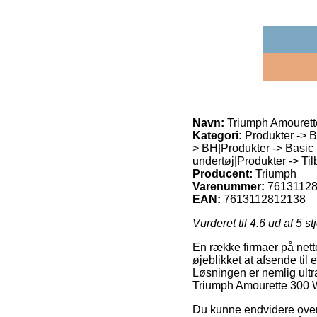
Navn:
Triumph Amouret
Kategori:
Produkter -> B
> BH|Produkter -> Basic U
undertøj|Produkter -> Til
Producent:
Triumph
Varenummer:
7613112
EAN:
7613112812138
Vurderet til
4.6
ud af 5 st
En række firmaer på nette
øjeblikket at afsende til
Løsningen er nemlig ult
Triumph Amourette 300
Du kunne endvidere overve