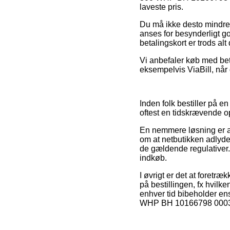
laveste pris.
Du må ikke desto mindre i
anses for besynderligt 
betalingskort er trods al
Vi anbefaler køb med bet
eksempelvis ViaBill, når
Inden folk bestiller på 
oftest en tidskrævende 
En nemmere løsning er a
om at netbutikken adlyder 
de gældende regulativer.
indkøb.
I øvrigt er det at foretr
på bestillingen, fx hvilken
enhver tid bibeholder en
WHP BH 10166798 0003, h