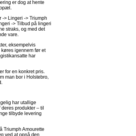
ering er dog at hente
bopæl.
-> Lingeri -> Triumph
geri -> Tilbud på lingeri
ne straks, og med det
nde vare.
kter, eksempelvis
køres igennem før et
gistikansatte har
 for en konkret pris.
om man bor i Holstebro,
d.
gelig har utallige
deres produkter – til
nge tilbyde levering
 på Triumph Amourette
yg ved at opnå den