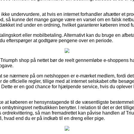
kke undervurdere, at hvis en internet forhandler afsætter et pro
god, så kunne det mange gange være en varsel om en falsk net
t dækket ind under en ordning, hvilket garanterer køberen imod fu
alingskort eller mobilbetaling. Alternativt kan du bruge en afbe
 du efterspørger at godtgøre pengene over en periode.
en Triumph shop på nettet bør de reelt gennemløbe e-shoppens ha
opgave.
t se nærmere på om netshoppen er e-mærket medlem, fordi det 
de officielle regler, tillige med at internet selskabet ofte besøg
 Dette er en god chance for hjælpende service, hvis du oplever 
ække at køberen er hensynstagende til de væsentligste bestemmel
 ombytningsret netbutikken benytter. I relation til det er det tillig
s ordrekvittering, så man fremadrettet kan påvise handlen af T
vad end du er på indkøb til en dreng eller pige.