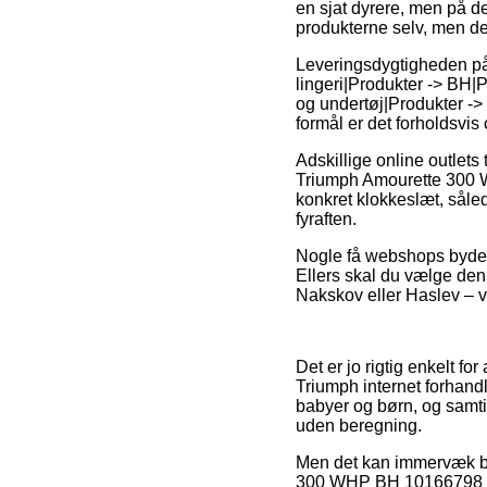
en sjat dyrere, men på de
produkterne selv, men de
Leveringsdygtigheden på
lingeri|Produkter -> BH|P
og undertøj|Produkter ->
formål er det forholdsvi
Adskillige online outlets
Triumph Amourette 300 W
konkret klokkeslæt, såled
fyraften.
Nogle få webshops byder 
Ellers skal du vælge den
Nakskov eller Haslev – vi
Det er jo rigtig enkelt fo
Triumph internet forhandl
babyer og børn, og samtid
uden beregning.
Men det kan immervæk bli
300 WHP BH 10166798 000