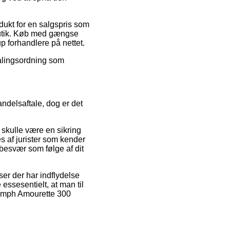
dukt for en salgspris som
butik. Køb med gængse
p forhandlere på nettet.
talingsordning som
ndelsaftale, dog er det
skulle være en sikring
es af jurister som kender
besvær som følge af dit
ser der har indflydelse
e essesentielt, at man til
riumph Amourette 300