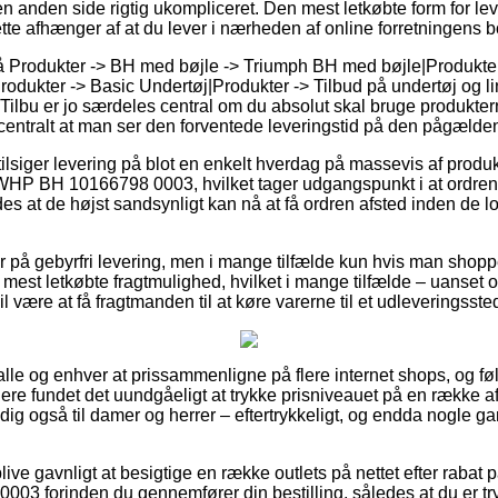
n anden side rigtig ukompliceret. Den mest letkøbte form for lev
tte afhænger af at du lever i nærheden af online forretningens 
 Produkter -> BH med bøjle -> Triumph BH med bøjle|Produkter 
rodukter -> Basic Undertøj|Produkter -> Tilbud på undertøj og lin
 Tilbu er jo særdeles central om du absolut skal bruge produkter
s centralt at man ser den forventede leveringstid på den pågælde
 tilsiger levering på blot en enkelt hverdag på massevis af produ
HP BH 10166798 0003, hvilket tager udgangspunkt i at ordren 
es at de højst sandsynligt kan nå at få ordren afsted inden de lo
på gebyrfri levering, men i mange tilfælde kun hvis man shopper
 mest letkøbte fragtmulighed, hvilket i mange tilfælde – uanset 
l være at få fragtmanden til at køre varerne til et udleveringsste
r alle og enhver at prissammenligne på flere internet shops, og føl
ere fundet det uundgåeligt at trykke prisniveauet på en række af 
ig også til damer og herrer – eftertrykkeligt, og endda nogle ga
ve gavnligt at besigtige en række outlets på nettet efter rabat
3 forinden du gennemfører din bestilling, således at du er tr