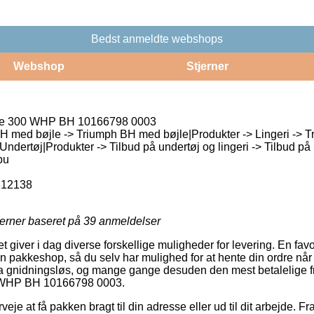
Bedst anmeldte webshops
Webshop
Stjerner
te 300 WHP BH 10166798 0003
H med bøjle -> Triumph BH med bøjle|Produkter -> Lingeri -> Tr
ndertøj|Produkter -> Tilbud på undertøj og lingeri -> Tilbud på 
bu
812138
jerner baseret på
39
anmeldelser
t giver i dag diverse forskellige muligheder for levering. En favo
 en pakkeshop, så du selv har mulighed for at hente din ordre når
ra gnidningsløs, og mange gange desuden den mest betalelige f
 WHP BH 10166798 0003.
je at få pakken bragt til din adresse eller ud til dit arbejde. Fr