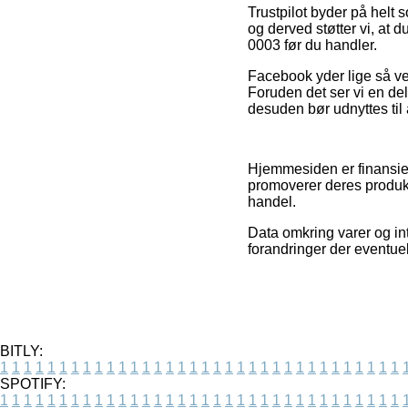
Trustpilot byder på helt
og derved støtter vi, at
0003 før du handler.
Facebook yder lige så vel
Foruden det ser vi en d
desuden bør udnyttes til a
Hjemmesiden er finansie
promoverer deres produk
handel.
Data omkring varer og int
forandringer der eventuel
BITLY:
1
1
1
1
1
1
1
1
1
1
1
1
1
1
1
1
1
1
1
1
1
1
1
1
1
1
1
1
1
1
1
1
1
1
SPOTIFY:
1
1
1
1
1
1
1
1
1
1
1
1
1
1
1
1
1
1
1
1
1
1
1
1
1
1
1
1
1
1
1
1
1
1