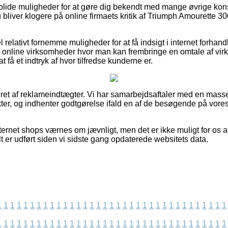
 solide muligheder for at gøre dig bekendt med mange øvrige k
 du bliver klogere på online firmaets kritik af Triumph Amouret
 relativt fornemme muligheder for at få indsigt i internet forhan
el online virksomheder hvor man kan frembringe en omtale af vi
t få et indtryk af hvor tilfredse kunderne er.
ret af reklameindtægter. Vi har samarbejdsaftaler med en mass
ter, og indhenter godtgørelse ifald en af de besøgende på vore
ernet shops værnes om jævnligt, men det er ikke muligt for os a
t er udført siden vi sidste gang opdaterede websitets data.
1
1
1
1
1
1
1
1
1
1
1
1
1
1
1
1
1
1
1
1
1
1
1
1
1
1
1
1
1
1
1
1
1
1
1
1
1
1
1
1
1
1
1
1
1
1
1
1
1
1
1
1
1
1
1
1
1
1
1
1
1
1
1
1
1
1
1
1
1
1