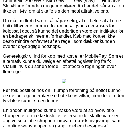
Amourette 300 WHP Skin 95B – –: 95B (42B), –: Hudfarvet –
Skin/Nude forinden du gennemfører din handel, sådan at du
ikke er i tvivl om at skaffe sig den mest attraktive pris.
Du må imidlertid være så påpasselig, at i tilfælde af at en e-
butik tilbyder et produkt for en udsalgspris der anses for
kolossalt god, så kunne det undertiden være en indikator for
en bedragerisk internet forhandler. Køb med kort er ikke
desto mindre omfavnet af en regel, som dækker kunden
overfor snydagtige netshops.
Generelt går vi ind for køb med kort eller MobilePay. Som et
alternativ kunne du vælge en afbetalingsløsning fra fx
ViaBill, hvis du ser en fordel i at afbetale regningen over
flere uger.
Før folk bestiller hos en Triumph forretning på nettet kunne
de de facto gennemlæse e-butikkens vilkår, men det er uden
tvivl ikke super spændende.
En anden mulighed kunne måske være at se hvorvidt e-
shoppen er e-mærke tilsluttet, eftersom det skulle være en
angivelse af at e-shoppen forsvarer dansk lovgivning, samt
at online webshoppen en gang i mellem besøges af