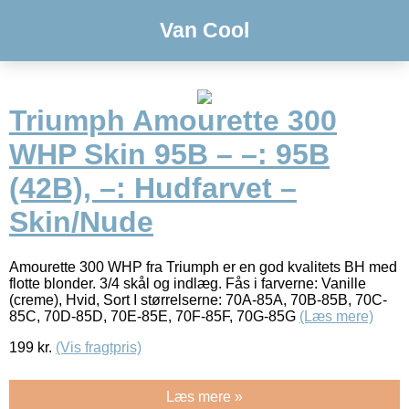
Van Cool
Triumph Amourette 300
WHP Skin 95B – –: 95B
(42B), –: Hudfarvet –
Skin/Nude
Amourette 300 WHP fra Triumph er en god kvalitets BH med
flotte blonder. 3/4 skål og indlæg. Fås i farverne: Vanille
(creme), Hvid, Sort I størrelserne: 70A-85A, 70B-85B, 70C-
85C, 70D-85D, 70E-85E, 70F-85F, 70G-85G
(Læs mere)
199
kr.
(Vis fragtpris)
Læs mere »