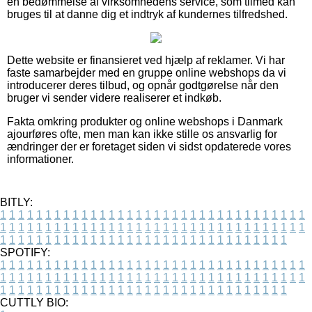
en bedømmelse af virksomhedens service, som tilmed kan
bruges til at danne dig et indtryk af kundernes tilfredshed.
Dette website er finansieret ved hjælp af reklamer. Vi har
faste samarbejder med en gruppe online webshops da vi
introducerer deres tilbud, og opnår godtgørelse når den
bruger vi sender videre realiserer et indkøb.
Fakta omkring produkter og online webshops i Danmark
ajourføres ofte, men man kan ikke stille os ansvarlig for
ændringer der er foretaget siden vi sidst opdaterede vores
informationer.
BITLY:
1
1
1
1
1
1
1
1
1
1
1
1
1
1
1
1
1
1
1
1
1
1
1
1
1
1
1
1
1
1
1
1
1
1
1
1
1
1
1
1
1
1
1
1
1
1
1
1
1
1
1
1
1
1
1
1
1
1
1
1
1
1
1
1
1
1
1
1
1
1
1
1
1
1
1
1
1
1
1
1
1
1
1
1
1
1
1
1
1
1
1
1
1
1
1
1
1
1
1
1
SPOTIFY:
1
1
1
1
1
1
1
1
1
1
1
1
1
1
1
1
1
1
1
1
1
1
1
1
1
1
1
1
1
1
1
1
1
1
1
1
1
1
1
1
1
1
1
1
1
1
1
1
1
1
1
1
1
1
1
1
1
1
1
1
1
1
1
1
1
1
1
1
1
1
1
1
1
1
1
1
1
1
1
1
1
1
1
1
1
1
1
1
1
1
1
1
1
1
1
1
1
1
1
1
CUTTLY BIO: