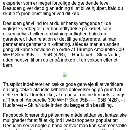
eksperter som er meget fortrolige de gældende love.
Desuden giver det dig anledning til at blive hjulpet, ifald du
skulle få problemstillinger ved dit køb.
Desuden går vi ind for at du er hensynstagende til de
vigtigste vedtægter der har indflydelse på købet, som
eksempelvis hvilken ombytningsrettighed butikken
garanterer. I den relation er det tillige afgørende, at man
permanent gemmer sin kvittering, således man en anden
gang vil kunne bevidne sin ordre af Triumph Amourette 300
WHP Skin 95B – –: 95B (42B), –: Hudfarvet – Skin/Nude,
uden hensyn til om du er på indkøb til en voksen eller et
barn.
Trustpilot indebærer en række gode genveje til at verificere
en lang række aktuelle køberes oplevelser og på grund af
dette er det at foretrække, at du beser online firmaets ratings
af Triumph Amourette 300 WHP Skin 95B – –: 95B (42B), –:
Hudfarvet – Skin/Nude inden du lægger din bestilling.
Facebook forærer dig på samme måde sådan set fantastiske
muligheder for at få et kig ind i webshoppens popularitet.
Desuden ser vi nogle e-handler hvor man kan sammensætte