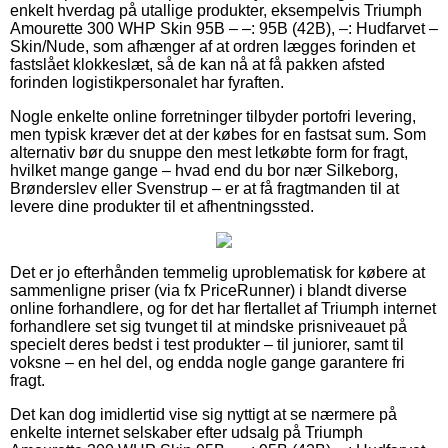
enkelt hverdag på utallige produkter, eksempelvis Triumph
Amourette 300 WHP Skin 95B – –: 95B (42B), –: Hudfarvet –
Skin/Nude, som afhænger af at ordren lægges forinden et
fastslået klokkeslæt, så de kan nå at få pakken afsted
forinden logistikpersonalet har fyraften.
Nogle enkelte online forretninger tilbyder portofri levering,
men typisk kræver det at der købes for en fastsat sum. Som
alternativ bør du snuppe den mest letkøbte form for fragt,
hvilket mange gange – hvad end du bor nær Silkeborg,
Brønderslev eller Svenstrup – er at få fragtmanden til at
levere dine produkter til et afhentningssted.
Det er jo efterhånden temmelig uproblematisk for købere at
sammenligne priser (via fx PriceRunner) i blandt diverse
online forhandlere, og for det har flertallet af Triumph internet
forhandlere set sig tvunget til at mindske prisniveauet på
specielt deres bedst i test produkter – til juniorer, samt til
voksne – en hel del, og endda nogle gange garantere fri
fragt.
Det kan dog imidlertid vise sig nyttigt at se nærmere på
enkelte internet selskaber efter udsalg på Triumph