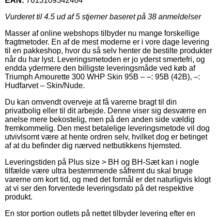
EAN:
7613109342464
Vurderet til
4.5
ud af 5 stjerner baseret på
38
anmeldelser
Masser af online webshops tilbyder nu mange forskellige
fragtmetoder. En af de mest moderne er i vore dage levering
til en pakkeshop, hvor du så selv henter de bestilte produkter
når du har lyst. Leveringsmetoden er jo yderst smertefri, og
endda ydermere den billigste leveringsmåde ved køb af
Triumph Amourette 300 WHP Skin 95B – –: 95B (42B), –:
Hudfarvet – Skin/Nude.
Du kan omvendt overveje at få varerne bragt til din
privatbolig eller til dit arbejde. Denne viser sig desværre en
anelse mere bekostelig, men på den anden side vældig
fremkommelig. Den mest betalelige leveringsmetode vil dog
utvivlsomt være at hente ordren selv, hvilket dog er betinget
af at du befinder dig nærved netbutikkens hjemsted.
Leveringstiden på Plus size > BH og BH-Sæt kan i nogle
tilfælde være ultra bestemmende såfremt du skal bruge
varerne om kort tid, og med det formål er det naturligvis klogt
at vi ser den forventede leveringsdato på det respektive
produkt.
En stor portion outlets på nettet tilbyder levering efter en