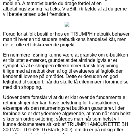
mobilen. Alternativt burde du drage fordel af en
afbetalingsløsning fra f.eks. ViaBill, i tilfælde af at du gerne
vil betale prisen ude i fremtiden.
Forud for at folk bestiller hos en TRIUMPH netbutik behøver
man til hver en tid studere netbutikkens handelsvilkår, men
det er ofte et tidskrævende projekt.
En nemmere løsning kunne være at granske om e-butikken
er tilsluttet e-mærket, grundet at det almindeligvis er et
sympol på at e-shoppen efterkommer dansk lovgivning,
tillige med at netbutikken af og til evalueres af fagfolk der
kender til lovene på området. Dette er desuden en god
lejlighed til support, når du skulle få dilemmaer i forbindelse
med din shopping.
Udover dette foreslår vi at du er klar over de fundamentale
retningslinjer der kan have betydning for transaktionen,
eksempelvis den returneringsret butikken garanterer. I den
forbindelse er det ydermere afgørende, at man når som helst
sikrer sin ordrekvittering, således man når som helst vil
kunne dokumentere sit køb af TRIUMPH AMOURETTE BH
300 W01 10162810 (Black, 80D), om du er på udkig efter