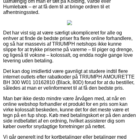
uafhængig om man er tæt på Kolding, Varde eller
Humlebæk – er at få dem til at bringe ordren til et
afhentningssted.
Det har vist sig at være særligt ukompliceret for alle og
enhver at finde de bedste priser fra flere online forhandlere,
og så har massevis af TRIUMPH netshops ikke kunne
slippe for at trykke priserne på varerne – til piger og drenge,
og ligeså til voksne – kolossalt, og endda nogle gange love
levering uden betaling.
Det kan dog imidlertid være gavnligt at studere indtil flere
internet outlets efter rabatkoder på TRIUMPH AMOURETTE
BH 300 W01 10162810 (Black, 80D) forud for at du bestiller,
således at man er velinformeret til at få den bedste pris.
Man bør ikke desto mindre være årvågen med, at når en
online webshop forhandler et produkt for en pris som kan
virke kolossalt beskeden, kunne det for det meste være et
tegn på en fup shop. Køb med betalingskort er på den anden
side indbefattet af en ordning, hvilket assisterer dig som
køber overfor snydagtige forretninger på nettet.
Vi går generelt ind for kortbetalinger eller betalinger med