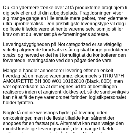
Du kan ydermere tænke over at få produkterne bragt hjem til
dig selv eller ud til din arbejdsplads. Fragtløsningen viser
sig mange gange en lille smule mere pebret, men ydermere
ultra uproblematisk. Den prisbilligste leveringstype vil dog i
de fleste tilfælde være at hente varerne selv, som jo stiller
krav om at du lever tæt på e-forretningens adresse.
Leveringsdygtigheden på Not categorized er selvfølgelig
virkelig afgørende forudsat vi står og skal bruge produkterne
straks, og herved er det helt fornuftigt at du kontrollerer den
forventede leveringsdato ved den pågældende vare.
Mange e-handler annoncerer levering efter en enkelt
hverdag på en masse varenumre, eksempelvis TRIUMPH
AMOURETTE BH 300 W01 10162810 (Black, 80D), men
vær opmærksom på at det regnes ud fra at bestillingen
realiseres inden et angivent klokkeslæt, så de sandsynligvis
kan nå at få de nye varer ordnet forinden logistikpersonalet
holder fyraften.
Nogle få online webshops byder på levering uden
omkostninger, men i de fleste tilfælde kun såfremt der
shoppes for en fastsat pris. Alternativt kan man vælge den
mindst kostelige leveringsmanér, der i mange tilfælde –