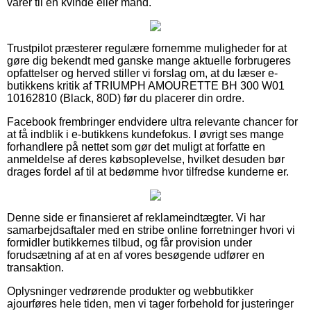
varer til en kvinde eller mand.
Trustpilot præsterer regulære fornemme muligheder for at
gøre dig bekendt med ganske mange aktuelle forbrugeres
opfattelser og herved stiller vi forslag om, at du læser e-
butikkens kritik af TRIUMPH AMOURETTE BH 300 W01
10162810 (Black, 80D) før du placerer din ordre.
Facebook frembringer endvidere ultra relevante chancer for
at få indblik i e-butikkens kundefokus. I øvrigt ses mange
forhandlere på nettet som gør det muligt at forfatte en
anmeldelse af deres købsoplevelse, hvilket desuden bør
drages fordel af til at bedømme hvor tilfredse kunderne er.
Denne side er finansieret af reklameindtægter. Vi har
samarbejdsaftaler med en stribe online forretninger hvori vi
formidler butikkernes tilbud, og får provision under
forudsætning af at en af vores besøgende udfører en
transaktion.
Oplysninger vedrørende produkter og webbutikker
ajourføres hele tiden, men vi tager forbehold for justeringer