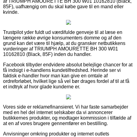
af TRIUMPH AMOURETTE BH 300 W01 10162810 (Black,
85F), uafhængig om du skal købe gave til en mand eller
kvinde.
Trustpilot yder fuldt ud værdifulde genveje til at læse en
længere række øvrige konsumenters domme og af den
grund kan det være til hjælp, at du gransker netbutikkens
vurderinger af TRIUMPH AMOURETTE BH 300 W01
10162810 (Black, 85F) inden du handler.
Facebook tilbyder endvidere absolut belejlige chancer for at
få indsigt i e-handlens kundetilfredshed. Herinde ser vi
faktisk e-handler hvor man kan give en omtale af
ordreforløbet, hvilket lige så vel bør drages fordel af til at få
et indtryk af hvor glade kunderne er.
Vores side er reklamefinansieret. Vi har faste samarbejder
med en hel del internet selskaber da vi annoncerer
butikkernes produkter, og modtager kommission i tilfælde af
at en af vores brugere gennemfører en bestilling.
Anvisninger omkring produkter og internet outlets