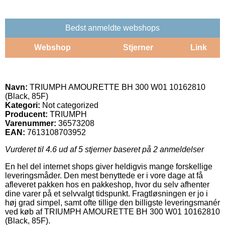
Bedst anmeldte webshops
Webshop
Stjerner
Link
Navn:
TRIUMPH AMOURETTE BH 300 W01 10162810
(Black, 85F)
Kategori:
Not categorized
Producent:
TRIUMPH
Varenummer:
36573208
EAN:
7613108703952
Vurderet til
4.6
ud af 5 stjerner baseret på
2
anmeldelser
En hel del internet shops giver heldigvis mange forskellige
leveringsmåder. Den mest benyttede er i vore dage at få
afleveret pakken hos en pakkeshop, hvor du selv afhenter
dine varer på et selvvalgt tidspunkt. Fragtløsningen er jo i
høj grad simpel, samt ofte tillige den billigste leveringsmanér
ved køb af TRIUMPH AMOURETTE BH 300 W01 10162810
(Black, 85F).