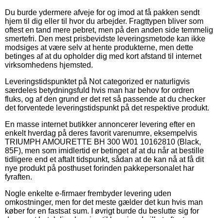
Du burde ydermere afveje for og imod at få pakken sendt
hjem til dig eller til hvor du arbejder. Fragttypen bliver som
oftest en tand mere pebret, men på den anden side temmelig
smertefri. Den mest prisbevidste leveringsmetode kan ikke
modsiges at være selv at hente produkterne, men dette
betinges af at du opholder dig med kort afstand til internet
virksomhedens hjemsted.
Leveringstidspunktet på Not categorized er naturligvis
særdeles betydningsfuld hvis man har behov for ordren
fluks, og af den grund er det ret så passende at du checker
det forventede leveringstidspunkt på det respektive produkt.
En masse internet butikker annoncerer levering efter en
enkelt hverdag på deres favorit varenumre, eksempelvis
TRIUMPH AMOURETTE BH 300 W01 10162810 (Black,
85F), men som imidlertid er betinget af at du når at bestille
tidligere end et aftalt tidspunkt, sådan at de kan nå at få dit
nye produkt på posthuset forinden pakkepersonalet har
fyraften.
Nogle enkelte e-firmaer frembyder levering uden
omkostninger, men for det meste gælder det kun hvis man
køber for en fastsat sum. I øvrigt burde du beslutte sig for