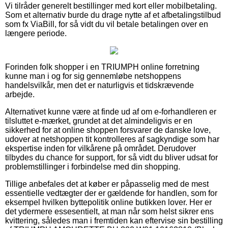
Vi tilråder generelt bestillinger med kort eller mobilbetaling.
Som et alternativ burde du drage nytte af et afbetalingstilbud
som fx ViaBill, for så vidt du vil betale betalingen over en
længere periode.
Forinden folk shopper i en TRIUMPH online forretning
kunne man i og for sig gennemløbe netshoppens
handelsvilkår, men det er naturligvis et tidskrævende
arbejde.
Alternativet kunne være at finde ud af om e-forhandleren er
tilsluttet e-mærket, grundet at det almindeligvis er en
sikkerhed for at online shoppen forsvarer de danske love,
udover at netshoppen tit kontrolleres af sagkyndige som har
ekspertise inden for vilkårene på området. Derudover
tilbydes du chance for support, for så vidt du bliver udsat for
problemstillinger i forbindelse med din shopping.
Tillige anbefales det at køber er påpasselig med de mest
essentielle vedtægter der er gældende for handlen, som for
eksempel hvilken byttepolitik online butikken lover. Her er
det ydermere essesentielt, at man når som helst sikrer ens
kvittering, således man i fremtiden kan eftervise sin bestilling