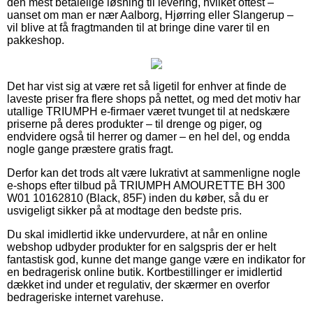
den mest betalelige løsning til levering, hvilket oftest –
uanset om man er nær Aalborg, Hjørring eller Slangerup –
vil blive at få fragtmanden til at bringe dine varer til en
pakkeshop.
Det har vist sig at være ret så ligetil for enhver at finde de
laveste priser fra flere shops på nettet, og med det motiv har
utallige TRIUMPH e-firmaer været tvunget til at nedskære
priserne på deres produkter – til drenge og piger, og
endvidere også til herrer og damer – en hel del, og endda
nogle gange præstere gratis fragt.
Derfor kan det trods alt være lukrativt at sammenligne nogle
e-shops efter tilbud på TRIUMPH AMOURETTE BH 300
W01 10162810 (Black, 85F) inden du køber, så du er
usvigeligt sikker på at modtage den bedste pris.
Du skal imidlertid ikke undervurdere, at når en online
webshop udbyder produkter for en salgspris der er helt
fantastisk god, kunne det mange gange være en indikator for
en bedragerisk online butik. Kortbestillinger er imidlertid
dækket ind under et regulativ, der skærmer en overfor
bedrageriske internet varehuse.