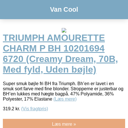
Van Cool
TRIUMPH AMOURETTE
CHARM P BH 10201694
6720 (Creamy Dream, 70B,
Med fyld, Uden bøjle)
Super smuk bøjle fri BH fra Triumph. Bh’en er lavet i en
smuk sort farve med fine blonder. Stropperne er justerbar og
BH’en lukkes med hægte bagpå. 47% Polyamide, 36%
Polyester, 17% Elastane
(Læs mere)
319.2
kr.
(Vis fragtpris)
Læs mere »