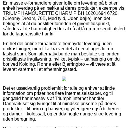
En masse e-forhandlere giver løfte om levering på blot en
enkelt hverdag på en række af deres produkter, eksempelvis
TRIUMPH AMOURETTE CHARM P BH 10201694 6720
(Creamy Dream, 70B, Med fyld, Uden bøjle), men det
betinges af at du bestiller forinden et givent tidspunkt,
således at de har mulighed for at nå at få ordren sendt afsted
før de lageransatte har fri.
En hel del online forhandlere frembyder levering uden
omkostninger, men tit afkræver det at der aftages for en
fastsat sum. Som alternativ burde man beslutte sig for den
prisbilligste fragtløsning, hvilket typisk – uafhængig om du
bor ved Kolding, Rønne eller Bjerringbro – vil være at få
leveret varerne til et afhentningssted.
Det er usædvanlig problemfrit for alle og enhver at finde
information om priser hos flere internet selskaber, og til
gengæld har massevis af Triumph internet handler i
Danmark set sig tvunget til at mindske priserne på deres
produkter – til børn og babyer, og yderligere også til herrer
og damer – kolossalt, og endda nogle gange sikre levering
uden beregning.