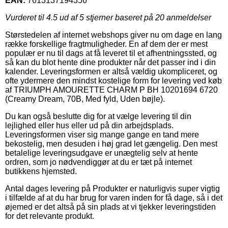
EAN:
7613137194356
Vurderet til
4.5
ud af 5 stjerner baseret på
20
anmeldelser
Størstedelen af internet webshops giver nu om dage en lang
række forskellige fragtmuligheder. En af dem der er mest
populær er nu til dags at få leveret til et afhentningssted, og
så kan du blot hente dine produkter når det passer ind i din
kalender. Leveringsformen er altså vældig ukompliceret, og
ofte ydermere den mindst kostelige form for levering ved køb
af TRIUMPH AMOURETTE CHARM P BH 10201694 6720
(Creamy Dream, 70B, Med fyld, Uden bøjle).
Du kan også beslutte dig for at vælge levering til din
lejlighed eller hus eller ud på din arbejdsplads.
Leveringsformen viser sig mange gange en tand mere
bekostelig, men desuden i høj grad let gængelig. Den mest
betalelige leveringsudgave er unægtelig selv at hente
ordren, som jo nødvendiggør at du er tæt på internet
butikkens hjemsted.
Antal dages levering på Produkter er naturligvis super vigtig
i tilfælde af at du har brug for varen inden for få dage, så i det
øjemed er det altså på sin plads at vi tjekker leveringstiden
for det relevante produkt.