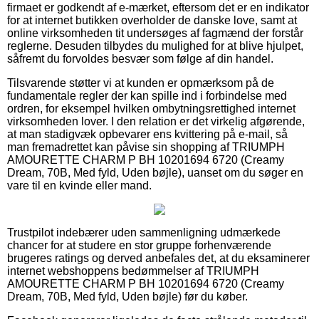
firmaet er godkendt af e-mærket, eftersom det er en indikator
for at internet butikken overholder de danske love, samt at
online virksomheden tit undersøges af fagmænd der forstår
reglerne. Desuden tilbydes du mulighed for at blive hjulpet,
såfremt du forvoldes besvær som følge af din handel.
Tilsvarende støtter vi at kunden er opmærksom på de
fundamentale regler der kan spille ind i forbindelse med
ordren, for eksempel hvilken ombytningsrettighed internet
virksomheden lover. I den relation er det virkelig afgørende,
at man stadigvæk opbevarer ens kvittering på e-mail, så
man fremadrettet kan påvise sin shopping af TRIUMPH
AMOURETTE CHARM P BH 10201694 6720 (Creamy
Dream, 70B, Med fyld, Uden bøjle), uanset om du søger en
vare til en kvinde eller mand.
Trustpilot indebærer uden sammenligning udmærkede
chancer for at studere en stor gruppe forhenværende
brugeres ratings og derved anbefales det, at du eksaminerer
internet webshoppens bedømmelser af TRIUMPH
AMOURETTE CHARM P BH 10201694 6720 (Creamy
Dream, 70B, Med fyld, Uden bøjle) før du køber.