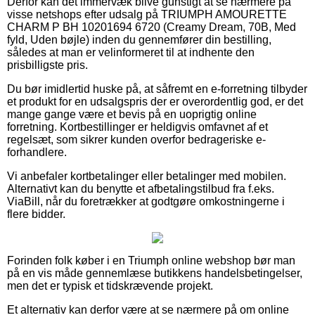
Derfor kan det immervæk blive gunstigt at se nærmere på
visse netshops efter udsalg på TRIUMPH AMOURETTE
CHARM P BH 10201694 6720 (Creamy Dream, 70B, Med
fyld, Uden bøjle) inden du gennemfører din bestilling,
således at man er velinformeret til at indhente den
prisbilligste pris.
Du bør imidlertid huske på, at såfremt en e-forretning tilbyder
et produkt for en udsalgspris der er overordentlig god, er det
mange gange være et bevis på en uoprigtig online
forretning. Kortbestillinger er heldigvis omfavnet af et
regelsæt, som sikrer kunden overfor bedrageriske e-
forhandlere.
Vi anbefaler kortbetalinger eller betalinger med mobilen.
Alternativt kan du benytte et afbetalingstilbud fra f.eks.
ViaBill, når du foretrækker at godtgøre omkostningerne i
flere bidder.
Forinden folk køber i en Triumph online webshop bør man
på en vis måde gennemlæse butikkens handelsbetingelser,
men det er typisk et tidskrævende projekt.
Et alternativ kan derfor være at se nærmere på om online