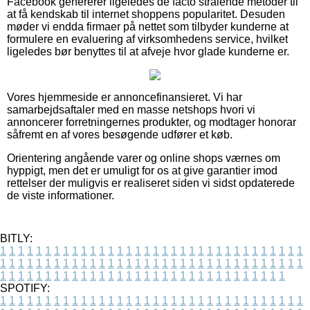
Facebook genererer ligeledes de facto strålende metoder til
at få kendskab til internet shoppens popularitet. Desuden
møder vi endda firmaer på nettet som tilbyder kunderne at
formulere en evaluering af virksomhedens service, hvilket
ligeledes bør benyttes til at afveje hvor glade kunderne er.
Vores hjemmeside er annoncefinansieret. Vi har
samarbejdsaftaler med en masse netshops hvori vi
annoncerer forretningernes produkter, og modtager honorar
såfremt en af vores besøgende udfører et køb.
Orientering angående varer og online shops værnes om
hyppigt, men det er umuligt for os at give garantier imod
rettelser der muligvis er realiseret siden vi sidst opdaterede
de viste informationer.
BITLY:
1
1
1
1
1
1
1
1
1
1
1
1
1
1
1
1
1
1
1
1
1
1
1
1
1
1
1
1
1
1
1
1
1
1
1
1
1
1
1
1
1
1
1
1
1
1
1
1
1
1
1
1
1
1
1
1
1
1
1
1
1
1
1
1
1
1
1
1
1
1
1
1
1
1
1
1
1
1
1
1
1
1
1
1
1
1
1
1
1
1
1
1
1
1
1
1
1
1
1
1
SPOTIFY:
1
1
1
1
1
1
1
1
1
1
1
1
1
1
1
1
1
1
1
1
1
1
1
1
1
1
1
1
1
1
1
1
1
1