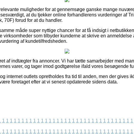
g relevante muligheder for at gennemsøge ganske mange nuvær
elsesværdigt, at du tjekker online forhandlerens vurderinger af
70F) forud for at du handler.
mme måde super nyttige chancer for at få indsigt i netbutikken
ne virksomheder som tilbyder kunderne at skrive en anmeldelse 
l vurdering af kundetilfredsheden.
eret af indtægter fra annoncer. Vi har tætte samarbejder med ma
ernes varer, og tager imod godtgørelse ifald vores besøgende ful
g internet outlets opretholdes fra tid til anden, men der gives i
være foretaget efter at vi senest opdaterede sidens data.
1
1
1
1
1
1
1
1
1
1
1
1
1
1
1
1
1
1
1
1
1
1
1
1
1
1
1
1
1
1
1
1
1
1
1
1
1
1
1
1
1
1
1
1
1
1
1
1
1
1
1
1
1
1
1
1
1
1
1
1
1
1
1
1
1
1
1
1
1
1