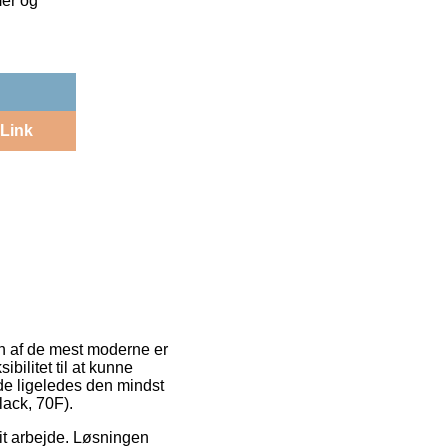
mer og
Link
 En af de mest moderne er
bilitet til at kunne
lde ligeledes den mindst
ack, 70F).
dit arbejde. Løsningen