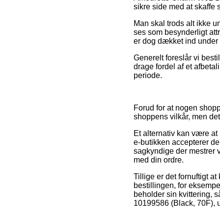
sikre side med at skaffe 
Man skal trods alt ikke u
ses som besynderligt attr
er dog dækket ind under 
Generelt foreslår vi bes
drage fordel af et afbeta
periode.
Forud for at nogen shoppe
shoppens vilkår, men det 
Et alternativ kan være at
e-butikken accepterer den
sagkyndige der mestrer vi
med din ordre.
Tillige er det fornuftigt
bestillingen, for eksempel
beholder sin kvittering, 
10199586 (Black, 70F), u