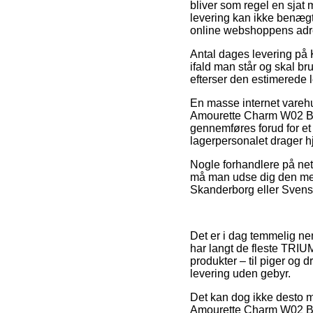
bliver som regel en sjat 
levering kan ikke benægt
online webshoppens adr
Antal dages levering p
ifald man står og skal b
efterser den estimerede l
En masse internet vareh
Amourette Charm W02 Bh 
gennemføres forud for et
lagerpersonalet drager 
Nogle forhandlere på nett
må man udse dig den mest
Skanderborg eller Svenstru
Det er i dag temmelig nem
har langt de fleste TRIU
produkter – til piger og
levering uden gebyr.
Det kan dog ikke desto mi
Amourette Charm W02 Bh 