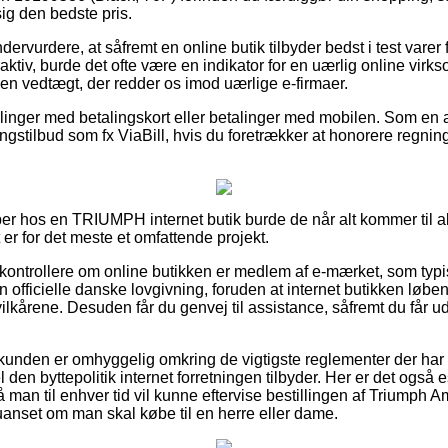
sig den bedste pris.
ndervurdere, at såfremt en online butik tilbyder bedst i test varer
aktiv, burde det ofte være en indikator for en uærlig online vir
en vedtægt, der redder os imod uærlige e-firmaer.
tillinger med betalingskort eller betalinger med mobilen. Som en
lingstilbud som fx ViaBill, hvis du foretrækker at honorere regn
r hos en TRIUMPH internet butik burde de når alt kommer til alt t
er for det meste et omfattende projekt.
 kontrollere om online butikken er medlem af e-mærket, som typis
 officielle danske lovgivning, foruden at internet butikken løben
lkårene. Desuden får du genvej til assistance, såfremt du får u
 at kunden er omhyggelig omkring de vigtigste reglementer der har
 den byttepolitik internet forretningen tilbyder. Her er det også e
så man til enhver tid vil kunne eftervise bestillingen af Triump
anset om man skal købe til en herre eller dame.