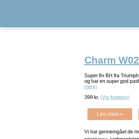
Charm W02 
Super fin BH fra Triumph
og har en super god pas
mere)
399
kr.
(Vis fragtpris)
Læs mere »
Vi har gennemgået de mes