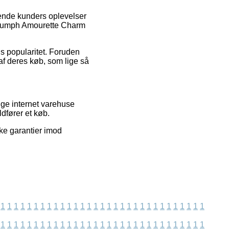
ende kunders oplevelser
 Triumph Amourette Charm
s popularitet. Foruden
af deres køb, som lige så
nge internet varehuse
dfører et køb.
kke garantier imod
1
1
1
1
1
1
1
1
1
1
1
1
1
1
1
1
1
1
1
1
1
1
1
1
1
1
1
1
1
1
1
1
1
1
1
1
1
1
1
1
1
1
1
1
1
1
1
1
1
1
1
1
1
1
1
1
1
1
1
1
1
1