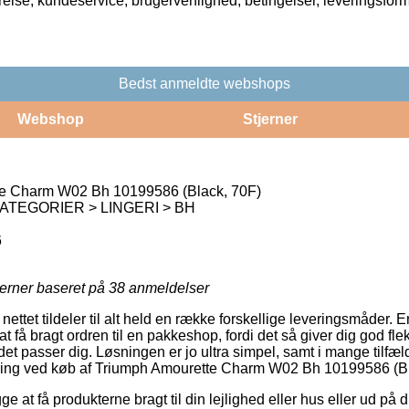
rrelse, kundeservice, brugervenlighed, betingelser, leveringsfor
Bedst anmeldte webshops
Webshop
Stjerner
e Charm W02 Bh 10199586 (Black, 70F)
ATEGORIER > LINGERI > BH
6
jerner baseret på
38
anmeldelser
nettet tildeler til alt held en række forskellige leveringsmåder.
få bragt ordren til en pakkeshop, fordi det så giver dig god fleksi
et passer dig. Løsningen er jo ultra simpel, samt i mange tilfæ
evering ved køb af Triumph Amourette Charm W02 Bh 10199586 (Bl
at få produkterne bragt til din lejlighed eller hus eller ud på 