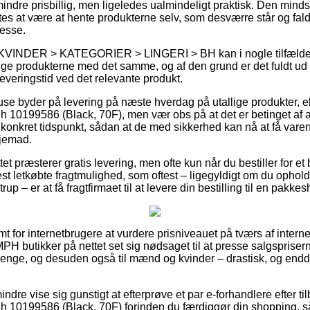
mindre prisbillig, men ligeledes ualmindeligt praktisk. Den mindst
es at være at hente produkterne selv, som desværre står og fald
esse.
å KVINDER > KATEGORIER > LINGERI > BH kan i nogle tilfælde 
ruge produkterne med det samme, og af den grund er det fuldt ud
everingstid ved det relevante produkt.
use byder på levering på næste hverdag på utallige produkter,
10199586 (Black, 70F), men vær obs på at det er betinget af a
 konkret tidspunkt, sådan at de med sikkerhed kan nå at få vare
hjemad.
et præsterer gratis levering, men ofte kun når du bestiller for 
 letkøbte fragtmulighed, som oftest – ligegyldigt om du ophold
p – er at få fragtfirmaet til at levere din bestilling til en pakkes
t for internetbrugere at vurdere prisniveauet på tværs af interne
MPH butikker på nettet set sig nødsaget til at presse salgsprise
 drenge, og desuden også til mænd og kvinder – drastisk, og en
ndre vise sig gunstigt at efterprøve et par e-forhandlere efter t
10199586 (Black, 70F) forinden du færdiggør din shopping, så