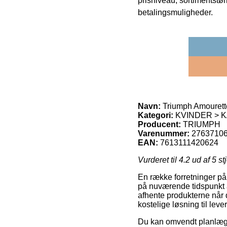
prisniveau, sortimentstø
betalingsmuligheder.
Navn:
Triumph Amourett
Kategori:
KVINDER > K
Producent:
TRIUMPH
Varenummer:
2763710
EAN:
7613111420624
Vurderet til
4.2
ud af 5 st
En række forretninger på 
på nuværende tidspunkt at 
afhente produkterne når d
kostelige løsning til l
Du kan omvendt planlægge 