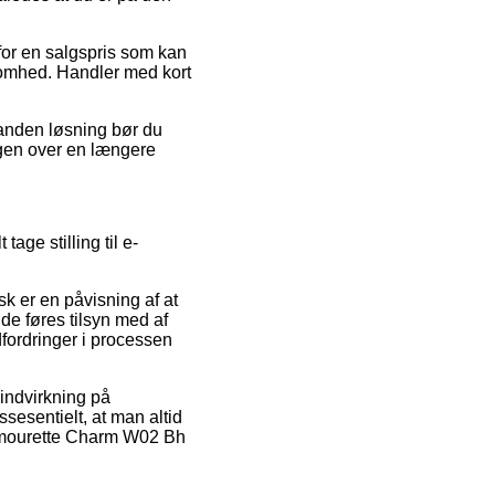
 for en salgspris som kan
ksomhed. Handler med kort
 anden løsning bør du
ingen over en længere
age stilling til e-
k er en påvisning af at
de føres tilsyn med af
dfordringer i processen
 indvirkning på
ssesentielt, at man altid
h Amourette Charm W02 Bh