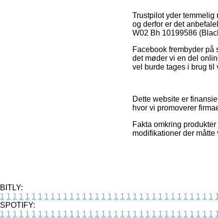
Trustpilot yder temmeli
og derfor er det anbefal
W02 Bh 10199586 (Black, 
Facebook frembyder på sa
det møder vi en del onli
vel burde tages i brug ti
Dette website er finansi
hvor vi promoverer firma
Fakta omkring produkter o
modifikationer der måtte 
BITLY:
1
1
1
1
1
1
1
1
1
1
1
1
1
1
1
1
1
1
1
1
1
1
1
1
1
1
1
1
1
1
1
1
1
1
SPOTIFY:
1
1
1
1
1
1
1
1
1
1
1
1
1
1
1
1
1
1
1
1
1
1
1
1
1
1
1
1
1
1
1
1
1
1