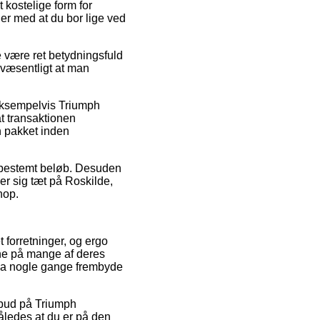
 kostelige form for
er med at du bor lige ved
være ret betydningsfuld
 væsentligt at man
 eksempelvis Triumph
t transaktionen
n pakket inden
et bestemt beløb. Desuden
er sig tæt på Roskilde,
hop.
t forretninger, og ergo
rne på mange af deres
dda nogle gange frembyde
ilbud på Triumph
ledes at du er på den