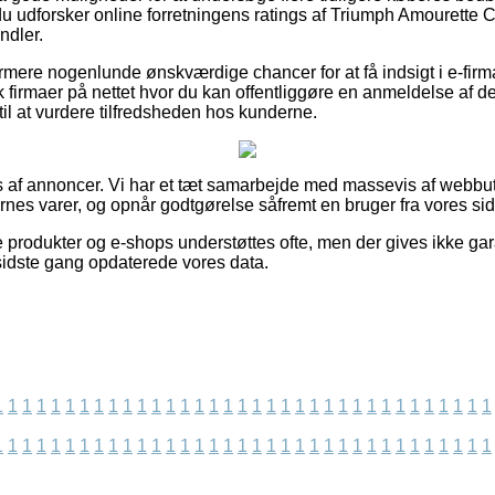
 du udforsker online forretningens ratings af Triumph Amouret
ndler.
mere nogenlunde ønskværdige chancer for at få indsigt i e-firm
sk firmaer på nettet hvor du kan offentliggøre en anmeldelse af 
il at vurdere tilfredsheden hos kunderne.
s af annoncer. Vi har et tæt samarbejde med massevis af webbut
es varer, og opnår godtgørelse såfremt en bruger fra vores si
 produkter og e-shops understøttes ofte, men der gives ikke gar
 sidste gang opdaterede vores data.
1
1
1
1
1
1
1
1
1
1
1
1
1
1
1
1
1
1
1
1
1
1
1
1
1
1
1
1
1
1
1
1
1
1
1
1
1
1
1
1
1
1
1
1
1
1
1
1
1
1
1
1
1
1
1
1
1
1
1
1
1
1
1
1
1
1
1
1
1
1