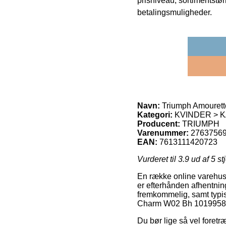
prisniveau, sortimentstø
betalingsmuligheder.
Navn:
Triumph Amourett
Kategori:
KVINDER > K
Producent:
TRIUMPH
Varenummer:
2763756
EAN:
7613111420723
Vurderet til
3.9
ud af 5 st
En række online varehuse
er efterhånden afhentnin
fremkommelig, samt typis
Charm W02 Bh 10199586
Du bør lige så vel foretræ