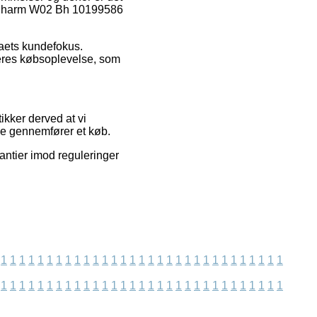
te Charm W02 Bh 10199586
aets kundefokus.
deres købsoplevelse, som
ikker derved at vi
de gennemfører et køb.
antier imod reguleringer
1
1
1
1
1
1
1
1
1
1
1
1
1
1
1
1
1
1
1
1
1
1
1
1
1
1
1
1
1
1
1
1
1
1
1
1
1
1
1
1
1
1
1
1
1
1
1
1
1
1
1
1
1
1
1
1
1
1
1
1
1
1