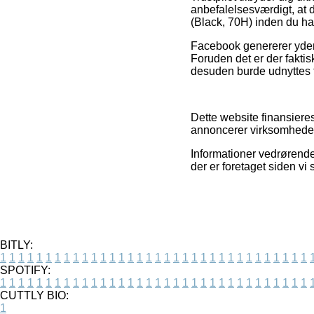
anbefalelsesværdigt, at
(Black, 70H) inden du ha
Facebook genererer yder
Foruden det er der fakti
desuden burde udnyttes t
Dette website finansiere
annoncerer virksomhedern
Informationer vedrørende
der er foretaget siden vi
BITLY:
1
1
1
1
1
1
1
1
1
1
1
1
1
1
1
1
1
1
1
1
1
1
1
1
1
1
1
1
1
1
1
1
1
1
SPOTIFY:
1
1
1
1
1
1
1
1
1
1
1
1
1
1
1
1
1
1
1
1
1
1
1
1
1
1
1
1
1
1
1
1
1
1
CUTTLY BIO:
1