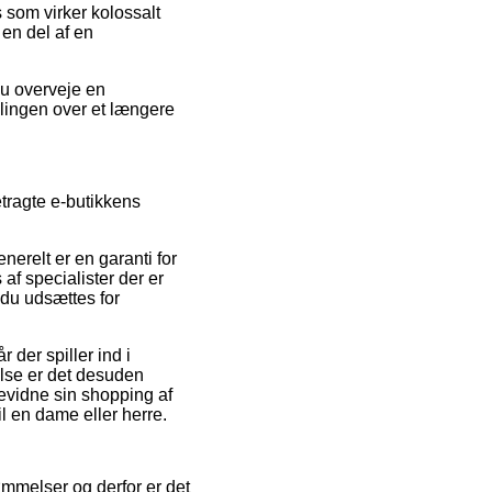
s som virker kolossalt
 en del af en
du overveje en
talingen over et længere
ragte e-butikkens
nerelt er en garanti for
 af specialister der er
 du udsættes for
 der spiller ind i
delse er det desuden
bevidne sin shopping af
 en dame eller herre.
ømmelser og derfor er det