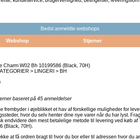
rrelse, kundeservice, brugervenlighed, betingelser, leveringsfor
Bedst anmeldte webshops
Webshop
Stjerner
e Charm W02 Bh 10199586 (Black, 70H)
ATEGORIER > LINGERI > BH
9
jerner baseret på
45
anmeldelser
 frembyder i øjeblikket et hav af forskellige muligheder for lev
gssteder, hvor du selv henter dine nye varer når du har lyst. Fr
k endvidere den mest betalelige metode til levering ved køb a
 (Black, 70H).
kke at få ordren bragt til hvor du bor eller til adressen hvor du 