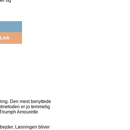
mer og
Link
ering. Den mest benyttede
agtmetoden er jo temmelig
f Triumph Amourette
arbejder. Løsningen bliver