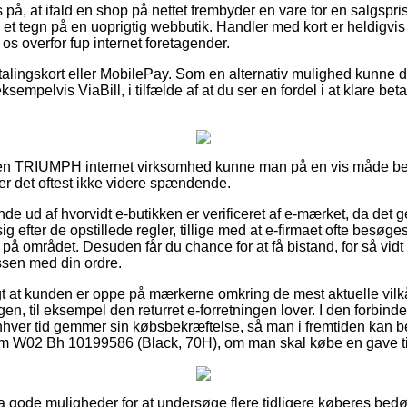
 på, at ifald en shop på nettet frembyder en vare for en salgspri
 et tegn på en uoprigtig webbutik. Handler med kort er heldigvis
 os overfor fup internet foretagender.
alingskort eller MobilePay. Som en alternativ mulighed kunne 
sempelvis ViaBill, i tilfælde af at du ser en fordel i at klare be
en TRIUMPH internet virksomhed kunne man på en vis måde bet
er det oftest ikke videre spændende.
de ud af hvorvidt e-butikken er verificeret af e-mærket, da det ge
ig efter de opstillede regler, tillige med at e-firmaet ofte besøges
på området. Desuden får du chance for at få bistand, for så vidt
essen med din ordre.
gt at kunden er oppe på mærkerne omkring de mest aktuelle vilkår
gen, til eksempel den returret e-forretningen lover. I den forbin
 enhver tid gemmer sin købsbekræftelse, så man i fremtiden kan 
 W02 Bh 10199586 (Black, 70H), om man skal købe en gave til
ltra gode muligheder for at undersøge flere tidligere køberes bed