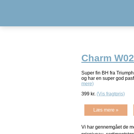
Charm W02 
Super fin BH fra Triumph
og har en super god pas
mere)
399
kr.
(Vis fragtpris)
Læs mere »
Vi har gennemgået de mes