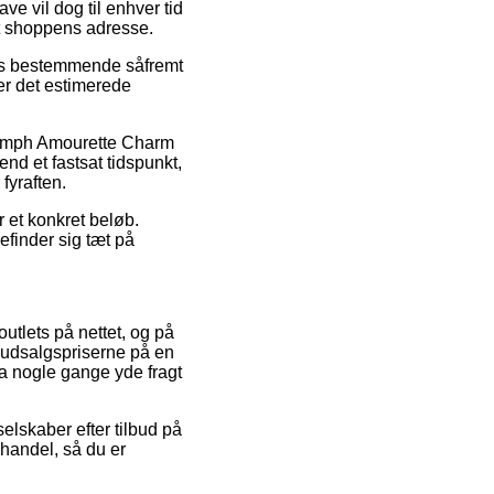
e vil dog til enhver tid
et shoppens adresse.
s bestemmende såfremt
der det estimerede
riumph Amourette Charm
nd et fastsat tidspunkt,
fyraften.
r et konkret beløb.
finder sig tæt på
outlets på nettet, og på
e udsalgspriserne på en
da nogle gange yde fragt
elskaber efter tilbud på
andel, så du er