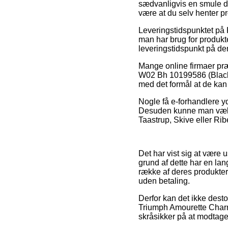
sædvanligvis en smule dyr
være at du selv henter p
Leveringstidspunktet 
man har brug for produkte
leveringstidspunkt på d
Mange online firmaer præ
W02 Bh 10199586 (Black, 
med det formål at de kan 
Nogle få e-forhandlere yd
Desuden kunne man vælge 
Taastrup, Skive eller Ribe
Det har vist sig at være 
grund af dette har en la
række af deres produkter
uden betaling.
Derfor kan det ikke desto
Triumph Amourette Charm
skråsikker på at modtage