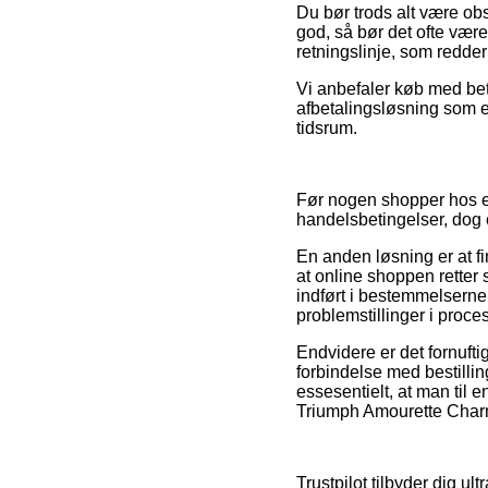
Du bør trods alt være obs
god, så bør det ofte være
retningslinje, som redder
Vi anbefaler køb med bet
afbetalingsløsning som ek
tidsrum.
Før nogen shopper hos 
handelsbetingelser, dog 
En anden løsning er at fin
at online shoppen retter s
indført i bestemmelserne 
problemstillinger i proc
Endvidere er det fornufti
forbindelse med bestillin
essesentielt, at man til
Triumph Amourette Charm
Trustpilot tilbyder dig u