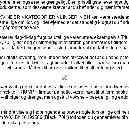
ere, men også ret let gængelig. Den prisbilligste leveringsudgav
rodukterne, som desværre kræver at du befinder dig nær intern
på KVINDER > KATEGORIER > LINGERI > BH kan være særdele
rne lige om lidt, og i det øjemed er det sandelig klogt at du fin
en pågældende vare.
sterer dag-til-dag fragt på utallige varenumre, eksempelvis T
70H), der dog er afhængig af at ordren gennemføres tidligere e
nå at få bestillingen sendt afsted forud for at medarbejderne har 
er gratis levering, men undertiden afkræver det at du handler fo
den mest letkøbte fragtmetode, hvilket ofte – uanset om du be
 – vil være at få dem til at køre pakken til et afhentningssted.
usædvanlig nemt for enhver at finde de laveste priser fra diverse 
ng række TRIUMPH firmaer på nettet været nødt til at formindsk
 – til piger og drenge, men også til voksne – betydeligt, og end
 mindre vise sig indbringende at prøve nogle forskellige online s
 W02 Bh 10199586 (Black, 70H) forinden du gennemfører din h
 den skarpeste pris.