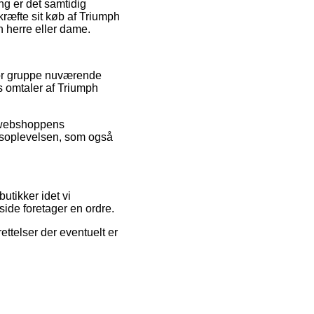
ng er det samtidig
kræfte sit køb af Triumph
 herre eller dame.
tor gruppe nuværende
s omtaler af Triumph
t webshoppens
købsoplevelsen, som også
utikker idet vi
ide foretager en ordre.
ettelser der eventuelt er