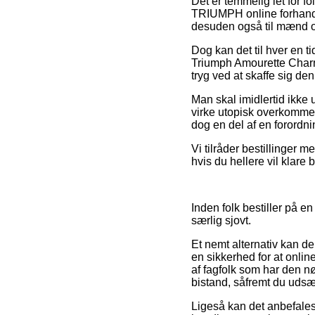
Det er temmelig let for f
TRIUMPH online forhandler
desuden også til mænd og
Dog kan det til hver en ti
Triumph Amourette Charm
tryg ved at skaffe sig den
Man skal imidlertid ikke u
virke utopisk overkommel
dog en del af en forordn
Vi tilråder bestillinger 
hvis du hellere vil klare b
Inden folk bestiller på 
særlig sjovt.
Et nemt alternativ kan de
en sikkerhed for at onlin
af fagfolk som har den 
bistand, såfremt du udsæ
Ligeså kan det anbefales