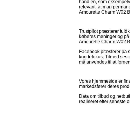
handlen, som eksempelvis
relevant, at man permanen
Amourette Charm W02 Bh 
Trustpilot præsterer ful
køberes meninger og på g
Amourette Charm W02 Bh 
Facebook præsterer på sa
kundefokus. Tilmed ses en
må anvendes til at forn
Vores hjemmeside er finan
markedsfører deres produ
Data om tilbud og netbuti
realiseret efter seneste 