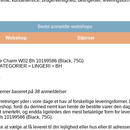
rrelse, kundeservice, brugervenlighed, betingelser, leveringsfor
Bedst anmeldte webshops
Webshop
Stjerner
e Charm W02 Bh 10199586 (Black, 75G)
ATEGORIER > LINGERI > BH
1
jerner baseret på
38
anmeldelser
rretninger yder i vore dage et hav af forskellige leveringsformer.
keshop, fordi du dermed nemt kan hente de bestilte varer den dag
smertefri, og endda ligeledes den mest betalelige form for lev
 10199586 (Black, 75G).
 at vælge at få leveret til din lejlighed eller hus eller til adress