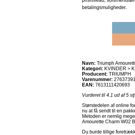
prisniveau, sortimentstø
betalingsmuligheder.
Navn:
Triumph Amourett
Kategori:
KVINDER > K
Producent:
TRIUMPH
Varenummer:
2763739
EAN:
7613111420693
Vurderet til
4.1
ud af 5 st
Størstedelen af online fo
nu at få sendt til en pak
Metoden er nemlig meget 
Amourette Charm W02 Bh
Du burde tillige foretrække