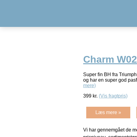
Charm W02 
Super fin BH fra Triumph
og har en super god pas
mere)
399
kr.
(Vis fragtpris)
Læs mere »
Vi har gennemgået de mes