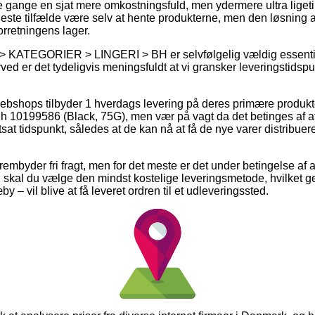
gange en sjat mere omkostningsfuld, men ydermere ultra ligetil.
 fleste tilfælde være selv at hente produkterne, men den løsning 
orretningens lager.
 KATEGORIER > LINGERI > BH er selvfølgelig vældig essentie
ved er det tydeligvis meningsfuldt at vi gransker leveringstidspu
webshops tilbyder 1 hverdags levering på deres primære produk
10199586 (Black, 75G), men vær på vagt da det betinges af at
stsat tidspunkt, således at de kan nå at få de nye varer distribuere
rembyder fri fragt, men for det meste er det under betingelse af at 
 skal du vælge den mindst kostelige leveringsmetode, hvilket 
 – vil blive at få leveret ordren til et udleveringssted.