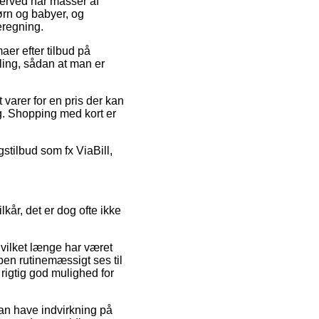
 herved har masser af
ørn og babyer, og
eregning.
aer efter tilbud på
ing, sådan at man er
 varer for en pris der kan
g. Shopping med kort er
gstilbud som fx ViaBill,
år, det er dog ofte ikke
hvilket længe har været
pen rutinemæssigt ses til
igtig god mulighed for
kan have indvirkning på