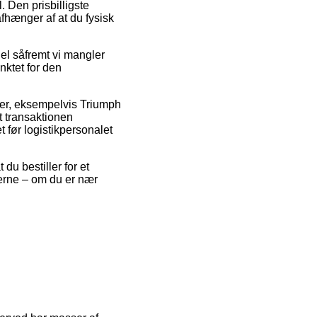
 Den prisbilligste
afhænger af at du fysisk
l såfremt vi mangler
nktet for den
ter, eksempelvis Triumph
 transaktionen
t før logistikpersonalet
du bestiller for et
gerne – om du er nær