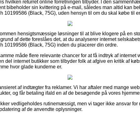
 hvilken returret online forretningen tilbyder. I den sammenhæ
t bibeholder sin kvittering på e-mail, således man altid kan be
10199586 (Black, 75G), uden hensyn til om du skal købe til en
dkommen hensigtsmæssige løsninger til at blive klogere på en s
rund af dette foreslåes det, at du analyserer internet selskabet
10199586 (Black, 75G) inden du placerer din ordre.
mme måde flere relevante chancer for at få indtryk af interne
 del internet butikker som tilbyder folk at afgive en kritik af 
emme hvor glade kunderne er.
sieret af indtægter fra reklamer. Vi har aftaler med mange webb
kter, og får betaling ifald en af de besøgende på vores hjemmes
kker vedligeholdes rutinemæssigt, men vi tager ikke ansvar for r
opdatering af de anvendte oplysninger.