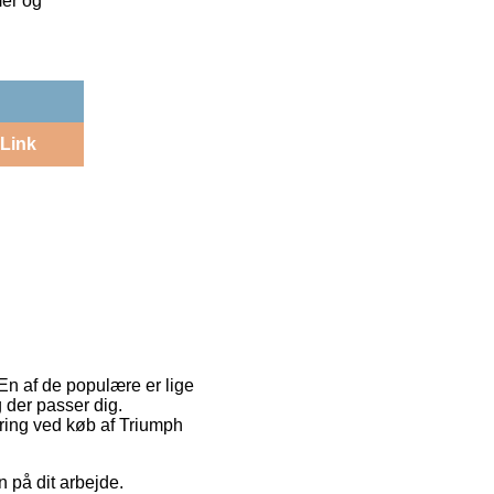
mer og
Link
 En af de populære er lige
 der passer dig.
ering ved køb af Triumph
en på dit arbejde.