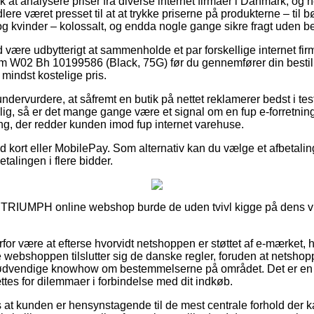
olk at analysere priser fra diverse internet firmaer i Danmark, og
e været presset til at at trykke priserne på produkterne – til b
 kvinder – kolossalt, og endda nogle gange sikre fragt uden b
d være udbytterigt at sammenholde et par forskellige internet firm
 W02 Bh 10199586 (Black, 75G) før du gennemfører din bestill
 mindst kostelige pris.
ndervurdere, at såfremt en butik på nettet reklamerer bedst i test
ig, så er det mange gange være et signal om en fup e-forretnin
ing, der redder kunden imod fup internet varehuse.
med kort eller MobilePay. Som alternativ kan du vælge et afbetalin
etalingen i flere bidder.
en TRIUMPH online webshop burde de uden tvivl kigge på dens vilk
rfor være at efterse hvorvidt netshoppen er støttet af e-mærket, 
e webshoppen tilslutter sig de danske regler, foruden at netshop
nødvendige knowhow om bestemmelserne på området. Det er en r
ttes for dilemmaer i forbindelse med dit indkøb.
 at kunden er hensynstagende til de mest centrale forhold der 