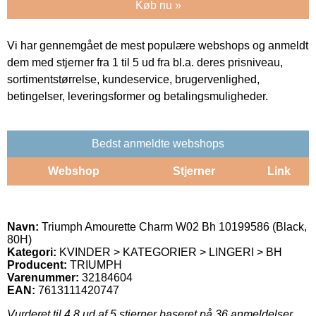
Køb nu »
Vi har gennemgået de mest populære webshops og anmeldt
dem med stjerner fra 1 til 5 ud fra bl.a. deres prisniveau,
sortimentstørrelse, kundeservice, brugervenlighed,
betingelser, leveringsformer og betalingsmuligheder.
Bedst anmeldte webshops
Webshop
Stjerner
Link
Navn:
Triumph Amourette Charm W02 Bh 10199586 (Black,
80H)
Kategori:
KVINDER > KATEGORIER > LINGERI > BH
Producent:
TRIUMPH
Varenummer:
32184604
EAN:
7613111420747
Vurderet til
4.8
ud af 5 stjerner baseret på
36
anmeldelser