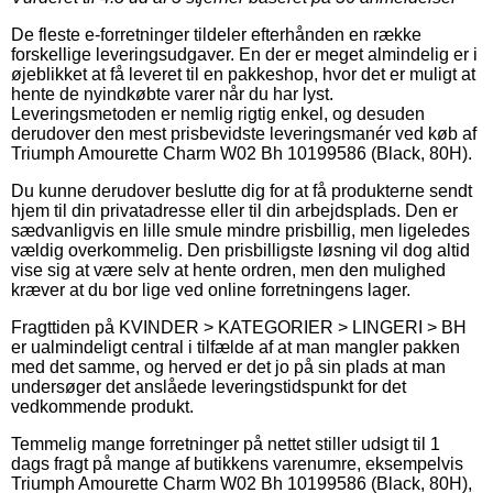
De fleste e-forretninger tildeler efterhånden en række
forskellige leveringsudgaver. En der er meget almindelig er i
øjeblikket at få leveret til en pakkeshop, hvor det er muligt at
hente de nyindkøbte varer når du har lyst.
Leveringsmetoden er nemlig rigtig enkel, og desuden
derudover den mest prisbevidste leveringsmanér ved køb af
Triumph Amourette Charm W02 Bh 10199586 (Black, 80H).
Du kunne derudover beslutte dig for at få produkterne sendt
hjem til din privatadresse eller til din arbejdsplads. Den er
sædvanligvis en lille smule mindre prisbillig, men ligeledes
vældig overkommelig. Den prisbilligste løsning vil dog altid
vise sig at være selv at hente ordren, men den mulighed
kræver at du bor lige ved online forretningens lager.
Fragttiden på KVINDER > KATEGORIER > LINGERI > BH
er ualmindeligt central i tilfælde af at man mangler pakken
med det samme, og herved er det jo på sin plads at man
undersøger det anslåede leveringstidspunkt for det
vedkommende produkt.
Temmelig mange forretninger på nettet stiller udsigt til 1
dags fragt på mange af butikkens varenumre, eksempelvis
Triumph Amourette Charm W02 Bh 10199586 (Black, 80H),