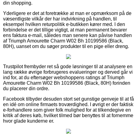
din shopping.
Yderligere er det at foretrække at man er opmærksom på de
væsentligste vilkår der har indvirkning på handlen, til
eksempel hvilken returpolitik e-butikken kører med. I den
forbindelse er det tillige vigtigt, at man permanent bevarer
ens faktura e-mail, således man senere kan påvise handlen
af Triumph Amourette Charm W02 Bh 10199586 (Black,
80H), uanset om du søger produkter til en pige eller dreng.
Trustpilot frembyder ret så gode løsninger til at analysere en
lang række øvrige forbrugeres evalueringer og derved går vi
ind for, at du eftersøger webshoppens ratings af Triumph
Amourette Charm W02 Bh 10199586 (Black, 80H) forinden
du placerer din ordre.
Facebook tilbyder desuden stort set gunstige genveje til at få
en idé om online firmaets troværdighed. I øvrigt er der faktisk
e-forhandlere som giver folk mulighed for at tilkendegive en
kritik af deres køb, hvilket tilmed bør benyttes til at fornemme
hvor glade kunderne er.