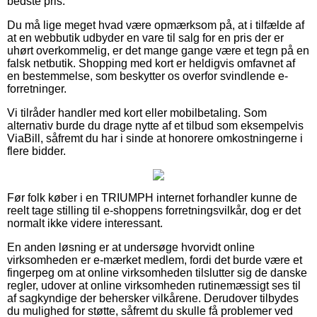
bedste pris.
Du må lige meget hvad være opmærksom på, at i tilfælde af
at en webbutik udbyder en vare til salg for en pris der er
uhørt overkommelig, er det mange gange være et tegn på en
falsk netbutik. Shopping med kort er heldigvis omfavnet af
en bestemmelse, som beskytter os overfor svindlende e-
forretninger.
Vi tilråder handler med kort eller mobilbetaling. Som
alternativ burde du drage nytte af et tilbud som eksempelvis
ViaBill, såfremt du har i sinde at honorere omkostningerne i
flere bidder.
Før folk køber i en TRIUMPH internet forhandler kunne de
reelt tage stilling til e-shoppens forretningsvilkår, dog er det
normalt ikke videre interessant.
En anden løsning er at undersøge hvorvidt online
virksomheden er e-mærket medlem, fordi det burde være et
fingerpeg om at online virksomheden tilslutter sig de danske
regler, udover at online virksomheden rutinemæssigt ses til
af sagkyndige der behersker vilkårene. Derudover tilbydes
du mulighed for støtte, såfremt du skulle få problemer ved