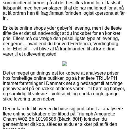
som imidlertid beroer på at der bestilles forud for et fastsat
tidspunkt, med hensynstagen til at de har mulighed for at nå
at få ordren hen til fragtfirmaet forinden logistikpersonalet får
fri.
Enkelte online shops yder gebyrfri levering, men i de fleste
tilfælde er det så nødvendigt at du indkøber for en konkret
pris. Ellers må du vælge den prisbilligste type af levering,
der gerne – hvad end du bor ved Fredericia, Vordingborg
eller Ebeltoft – vil blive at få fragtmanden til at køre dine
varer til et udleveringssted.
Det er meget gnidningsløst for købere at analysere priser
hos forskellige online butikker, og så har flere TRIUMPH
internet forretninger i Danmark set sig nødsaget til at tvinge
prisniveauet på en række af deres varer – til børn og babyer,
og samtidig til voksne – voldsomt, og endda nogle gange
sikre levering uden gebyr.
Derfor kan det til hver en tid vise sig profitabelt at analysere
flere online selskaber efter tilbud på Triumph Amourette
Charm W02 Bh 10199586 (Black, 80H) forinden du
gennemfører dit køb, således at du er sikker på at få den