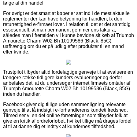
følge af din handel.
For øvrigt er det smart at køber er sat ind i de mest aktuelle
reglementer der kan have betydning for handlen, fx den
returrettighed e-firmaet lover. I relation til det er det samtidig
essesentielt, at man permanent gemmer ens faktura,
således man i fremtiden vil kunne bevidne sit køb af Triumph
Amourette Charm W02 Bh 10199586 (Black, 85G),
uafhængig om du er på udkig efter produkter til en mand
eller kvinde.
Trustpilot tilbyder altid fordelagtige genveje til at evaluere en
længere række tidligere kunders evalueringer og derfor
anbefales det, at du undersøger internet firmaets omtaler af
Triumph Amourette Charm W02 Bh 10199586 (Black, 85G)
inden du handler.
Facebook giver dig tillige uden sammenligning relevante
genveje til at få indsigt i e-forhandlerens kundetilfredshed.
Tilmed ser vi en del online forretninger som tilbyder folk at
give en kritik af ordreforløbet, hvilket tillige må drages fordel
af til at danne dig et indtryk af kundernes tilfredshed.