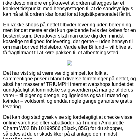
ikke desto mindre er påkrævet at ordren aflægges før et
konkret tidspunkt, med hensynstagen til at de sandsynligvis
kan nå at få ordren klar forud for at logistikpersonalet får fri.
En række shops på nettet tilbyder levering uden beregning,
men for det meste er det kun gældende hvis der købes for en
bestemt sum. Derudover skal man udse dig den mindst
kostelige mulighed for levering, der gerne – uden hensyn til
om man bor ved Holstebro, Varde eller Billund – vil blive at
få fragtfirmaet til at køre pakken til et afhentningssted.
Det har vist sig at være vældig simpelt for folk at
sammenligne priser i blandt diverse forretninger på nettet, og
altså har masser af TRIUMPH internet webshops fundet det
uundgåeligt at formindske salgsværdien på mange af deres
varer – til piger og drenge, og ligeledes også til mænd og
kvinder – voldsomt, og endda nogle gange garantere gratis
levering.
Det kan dog stadigvæk vise sig fordelagtigt at checke visse
online varehuse efter rabatkoder på Triumph Amourette
Charm W02 Bh 10199586 (Black, 85G) før du shopper,
således at du er skudsikker på at antage den mindst