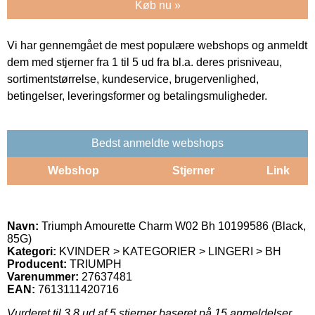
Køb nu »
Vi har gennemgået de mest populære webshops og anmeldt
dem med stjerner fra 1 til 5 ud fra bl.a. deres prisniveau,
sortimentstørrelse, kundeservice, brugervenlighed,
betingelser, leveringsformer og betalingsmuligheder.
Bedst anmeldte webshops
Webshop
Stjerner
Link
Navn:
Triumph Amourette Charm W02 Bh 10199586 (Black,
85G)
Kategori:
KVINDER > KATEGORIER > LINGERI > BH
Producent:
TRIUMPH
Varenummer:
27637481
EAN:
7613111420716
Vurderet til
3.8
ud af 5 stjerner baseret på
15
anmeldelser