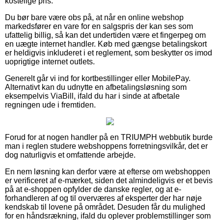
kostelige pris.
Du bør bare være obs på, at når en online webshop
markedsfører en vare for en salgspris der kan ses som
ufattelig billig, så kan det undertiden være et fingerpeg om
en uægte internet handler. Køb med gængse betalingskort
er heldigvis inkluderet i et reglement, som beskytter os imod
uoprigtige internet outlets.
Generelt går vi ind for kortbestillinger eller MobilePay.
Alternativt kan du udnytte en afbetalingsløsning som
eksempelvis ViaBill, ifald du har i sinde at afbetale
regningen ude i fremtiden.
Forud for at nogen handler på en TRIUMPH webbutik burde
man i reglen studere webshoppens forretningsvilkår, det er
dog naturligvis et omfattende arbejde.
En nem løsning kan derfor være at efterse om webshoppen
er verificeret af e-mærket, siden det almindeligvis er et bevis
på at e-shoppen opfylder de danske regler, og at e-
forhandleren af og til overværes af eksperter der har nøje
kendskab til lovene på området. Desuden får du mulighed
for en håndsrækning, ifald du oplever problemstillinger som