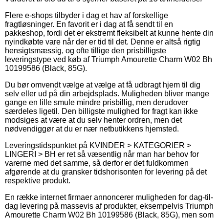
Flere e-shops tilbyder i dag et hav af forskellige
fragtløsninger. En favorit er i dag at få sendt til en
pakkeshop, fordi det er ekstremt fleksibelt at kunne hente din
nyindkøbte vare når der er tid til det. Denne er altså rigtig
hensigtsmæssig, og ofte tillige den prisbilligste
leveringstype ved køb af Triumph Amourette Charm W02 Bh
10199586 (Black, 85G).
Du bør omvendt vælge at vælge at få udbragt hjem til dig
selv eller ud på din arbejdsplads. Muligheden bliver mange
gange en lille smule mindre prisbillig, men derudover
særdeles ligetil. Den billigste mulighed for fragt kan ikke
modsiges at være at du selv henter ordren, men det
nødvendiggør at du er nær netbutikkens hjemsted.
Leveringstidspunktet på KVINDER > KATEGORIER >
LINGERI > BH er ret så væsentlig når man har behov for
varerne med det samme, så derfor er det fuldkommen
afgørende at du gransker tidshorisonten for levering på det
respektive produkt.
En række internet firmaer annoncerer muligheden for dag-til-
dag levering på massevis af produkter, eksempelvis Triumph
Amourette Charm W02 Bh 10199586 (Black, 85G), men som