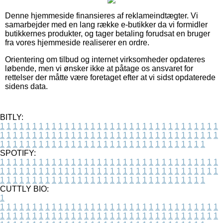
Denne hjemmeside finansieres af reklameindtægter. Vi
samarbejder med en lang række e-butikker da vi formidler
butikkernes produkter, og tager betaling forudsat en bruger
fra vores hjemmeside realiserer en ordre.
Orientering om tilbud og internet virksomheder opdateres
løbende, men vi ønsker ikke at påtage os ansvaret for
rettelser der måtte være foretaget efter at vi sidst opdaterede
sidens data.
BITLY:
1
1
1
1
1
1
1
1
1
1
1
1
1
1
1
1
1
1
1
1
1
1
1
1
1
1
1
1
1
1
1
1
1
1
1
1
1
1
1
1
1
1
1
1
1
1
1
1
1
1
1
1
1
1
1
1
1
1
1
1
1
1
1
1
1
1
1
1
1
1
1
1
1
1
1
1
1
1
1
1
1
1
1
1
1
1
1
1
1
1
1
1
1
1
1
1
1
1
1
1
SPOTIFY:
1
1
1
1
1
1
1
1
1
1
1
1
1
1
1
1
1
1
1
1
1
1
1
1
1
1
1
1
1
1
1
1
1
1
1
1
1
1
1
1
1
1
1
1
1
1
1
1
1
1
1
1
1
1
1
1
1
1
1
1
1
1
1
1
1
1
1
1
1
1
1
1
1
1
1
1
1
1
1
1
1
1
1
1
1
1
1
1
1
1
1
1
1
1
1
1
1
1
1
1
CUTTLY BIO:
1
1
1
1
1
1
1
1
1
1
1
1
1
1
1
1
1
1
1
1
1
1
1
1
1
1
1
1
1
1
1
1
1
1
1
1
1
1
1
1
1
1
1
1
1
1
1
1
1
1
1
1
1
1
1
1
1
1
1
1
1
1
1
1
1
1
1
1
1