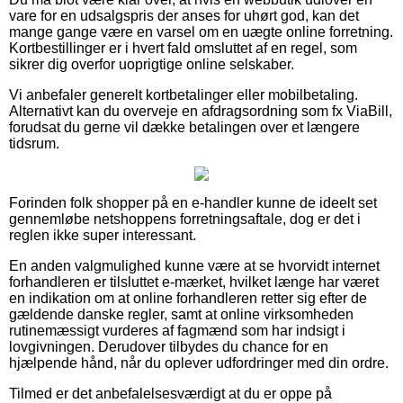
vare for en udsalgspris der anses for uhørt god, kan det
mange gange være en varsel om en uægte online forretning.
Kortbestillinger er i hvert fald omsluttet af en regel, som
sikrer dig overfor uoprigtige online selskaber.
Vi anbefaler generelt kortbetalinger eller mobilbetaling.
Alternativt kan du overveje en afdragsordning som fx ViaBill,
forudsat du gerne vil dække betalingen over et længere
tidsrum.
Forinden folk shopper på en e-handler kunne de ideelt set
gennemløbe netshoppens forretningsaftale, dog er det i
reglen ikke super interessant.
En anden valgmulighed kunne være at se hvorvidt internet
forhandleren er tilsluttet e-mærket, hvilket længe har været
en indikation om at online forhandleren retter sig efter de
gældende danske regler, samt at online virksomheden
rutinemæssigt vurderes af fagmænd som har indsigt i
lovgivningen. Derudover tilbydes du chance for en
hjælpende hånd, når du oplever udfordringer med din ordre.
Tilmed er det anbefalelsesværdigt at du er oppe på