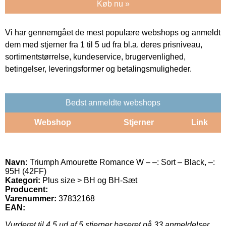
Køb nu »
Vi har gennemgået de mest populære webshops og anmeldt
dem med stjerner fra 1 til 5 ud fra bl.a. deres prisniveau,
sortimentstørrelse, kundeservice, brugervenlighed,
betingelser, leveringsformer og betalingsmuligheder.
Bedst anmeldte webshops
Webshop
Stjerner
Link
Navn:
Triumph Amourette Romance W – –: Sort – Black, –:
95H (42FF)
Kategori:
Plus size > BH og BH-Sæt
Producent:
Varenummer:
37832168
EAN:
Vurderet til
4.5
ud af 5 stjerner baseret på
33
anmeldelser