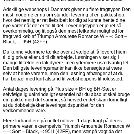
Adskillige webshops i Danmark giver nu flere fragttyper. Den
mest moderne er nu om stunder levering til en pakkeshop,
hvor det nemlig er ret fleksibelt for dig at kunne hente dine
nye varer når der er tid til det. Leveringstypen er jo ret så
overkommelig, og tit også den mest letkøbte mulighed for
fragt ved køb af Triumph Amourette Romance W – –: Sort –
Black, –: 95H (42FF).
Du kunne ydermere tænke over at vælge at få leveret hjem
til dig privat eller ud til dit arbejde. Løsningen viser sig i
mange tilfælde en tak dyrere, men ydermere usædvanlig let.
Den billigste leveringsmanér kan ikke benægtes at være
selv at hente varerne, men den løsning afhænger af at du
har bopæl med kort afstand til webshoppens tilholdssted.
Antal dages levering på Plus size > BH og BH-Sæt er
selvfølgelig ualmindeligt essentiel når du absolut skal bruge
din pakke med det samme, så herved er det skam fornuftigt
at du dobbelttjekker leveringstidspunktet for den
vedkommende vare.
Flere forhandlere på nettet udlover 1 dags fragt på deres
primære varer, eksempelvis Triumph Amourette Romance W
– –: Sort – Black, –: 95H (42FF), men vær på vagt da det