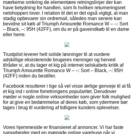
mærkerne omkring de elementære retningslinjer der kan
have betydning for handlen, som fx hvilken returneringsret
netshoppen lover. I relation til det er det også vigtigt, at man
stadig opbevarer sin ordremail, således man senere kan
bevidne sit køb af Triumph Amourette Romance W – –: Sort
– Black, –: 95H (42FF), om du er på gaveindkøb til en dame
eller herre.
Trustpilot leverer helt solide løsninger til at vurdere
adskillige eksisterende brugeres meninger og herved
tilråder vi, at du tager et kig på internet selskabets kritik af
Triumph Amourette Romance W – –: Sort – Black, –: 95H
(42FF) inden du bestiller.
Facebook resulterer i lige så vel visse ærlige genveje til at få
et kig ind i online forretningens popularitet. Derudover
møder vi nogle online virksomheder som giver folk mulighed
for at give en bedømmelse af deres køb, som ydermere bør
tages i brug til vurdering af tidligere kunders oplevelser.
Vores hjemmeside er finansieret af annoncer. Vi har faste
samarbejder med en mængde online varehuse når vi