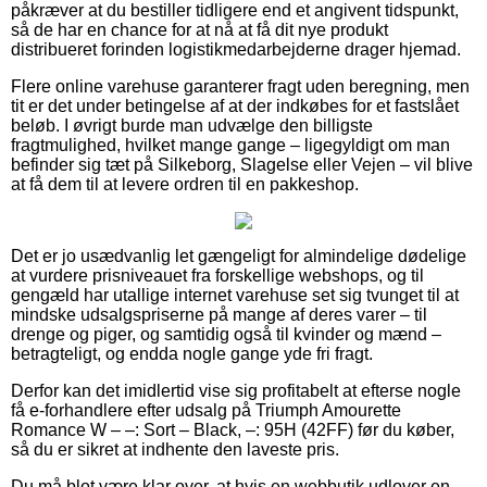
påkræver at du bestiller tidligere end et angivent tidspunkt,
så de har en chance for at nå at få dit nye produkt
distribueret forinden logistikmedarbejderne drager hjemad.
Flere online varehuse garanterer fragt uden beregning, men
tit er det under betingelse af at der indkøbes for et fastslået
beløb. I øvrigt burde man udvælge den billigste
fragtmulighed, hvilket mange gange – ligegyldigt om man
befinder sig tæt på Silkeborg, Slagelse eller Vejen – vil blive
at få dem til at levere ordren til en pakkeshop.
Det er jo usædvanlig let gængeligt for almindelige dødelige
at vurdere prisniveauet fra forskellige webshops, og til
gengæld har utallige internet varehuse set sig tvunget til at
mindske udsalgspriserne på mange af deres varer – til
drenge og piger, og samtidig også til kvinder og mænd –
betragteligt, og endda nogle gange yde fri fragt.
Derfor kan det imidlertid vise sig profitabelt at efterse nogle
få e-forhandlere efter udsalg på Triumph Amourette
Romance W – –: Sort – Black, –: 95H (42FF) før du køber,
så du er sikret at indhente den laveste pris.
Du må blot være klar over, at hvis en webbutik udlover en