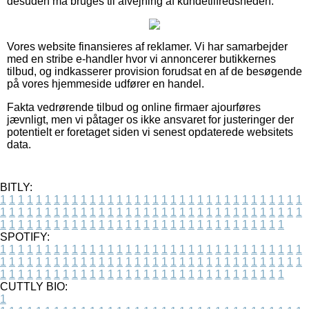
desuden må bruges til afvejning af kundetilfredsheden.
Vores website finansieres af reklamer. Vi har samarbejder
med en stribe e-handler hvor vi annoncerer butikkernes
tilbud, og indkasserer provision forudsat en af de besøgende
på vores hjemmeside udfører en handel.
Fakta vedrørende tilbud og online firmaer ajourføres
jævnligt, men vi påtager os ikke ansvaret for justeringer der
potentielt er foretaget siden vi senest opdaterede websitets
data.
BITLY:
1
1
1
1
1
1
1
1
1
1
1
1
1
1
1
1
1
1
1
1
1
1
1
1
1
1
1
1
1
1
1
1
1
1
1
1
1
1
1
1
1
1
1
1
1
1
1
1
1
1
1
1
1
1
1
1
1
1
1
1
1
1
1
1
1
1
1
1
1
1
1
1
1
1
1
1
1
1
1
1
1
1
1
1
1
1
1
1
1
1
1
1
1
1
1
1
1
1
1
1
SPOTIFY:
1
1
1
1
1
1
1
1
1
1
1
1
1
1
1
1
1
1
1
1
1
1
1
1
1
1
1
1
1
1
1
1
1
1
1
1
1
1
1
1
1
1
1
1
1
1
1
1
1
1
1
1
1
1
1
1
1
1
1
1
1
1
1
1
1
1
1
1
1
1
1
1
1
1
1
1
1
1
1
1
1
1
1
1
1
1
1
1
1
1
1
1
1
1
1
1
1
1
1
1
CUTTLY BIO:
1