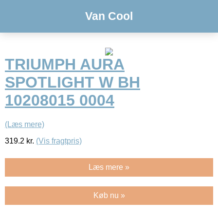
Van Cool
TRIUMPH AURA
SPOTLIGHT W BH
10208015 0004
(Læs mere)
319.2
kr.
(Vis fragtpris)
Læs mere »
Køb nu »