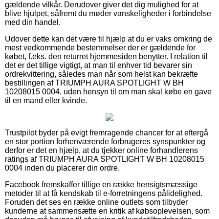
gældende vilkår. Derudover giver det dig mulighed for at
blive hjulpet, såfremt du møder vanskeligheder i forbindelse
med din handel.
Udover dette kan det være til hjælp at du er vaks omkring de
mest vedkommende bestemmelser der er gældende for
købet, f.eks. den returret hjemmesiden benytter. I relation til
det er det tillige vigtigt, at man til enhver tid bevarer sin
ordrekvittering, således man når som helst kan bekræfte
bestillingen af TRIUMPH AURA SPOTLIGHT W BH
10208015 0004, uden hensyn til om man skal købe en gave
til en mand eller kvinde.
Trustpilot byder på evigt fremragende chancer for at eftergå
en stor portion forhenværende forbrugeres synspunkter og
derfor er det en hjælp, at du tjekker online forhandlerens
ratings af TRIUMPH AURA SPOTLIGHT W BH 10208015
0004 inden du placerer din ordre.
Facebook fremskaffer tillige en række hensigtsmæssige
metoder til at få kendskab til e-forretningens pålidelighed.
Foruden det ses en række online outlets som tilbyder
kunderne at sammensætte en kritik af købsoplevelsen, som