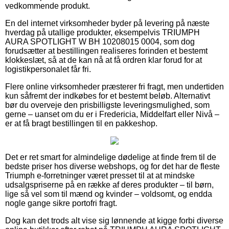
vedkommende produkt.
En del internet virksomheder byder på levering på næste
hverdag på utallige produkter, eksempelvis TRIUMPH
AURA SPOTLIGHT W BH 10208015 0004, som dog
forudsætter at bestillingen realiseres forinden et bestemt
klokkeslæt, så at de kan nå at få ordren klar forud for at
logistikpersonalet får fri.
Flere online virksomheder præsterer fri fragt, men undertiden
kun såfremt der indkøbes for et bestemt beløb. Alternativt
bør du overveje den prisbilligste leveringsmulighed, som
gerne – uanset om du er i Fredericia, Middelfart eller Nivå –
er at få bragt bestillingen til en pakkeshop.
Det er ret smart for almindelige dødelige at finde frem til de
bedste priser hos diverse webshops, og for det har de fleste
Triumph e-forretninger været presset til at at mindske
udsalgspriserne på en række af deres produkter – til børn,
lige så vel som til mænd og kvinder – voldsomt, og endda
nogle gange sikre portofri fragt.
Dog kan det trods alt vise sig lønnende at kigge forbi diverse