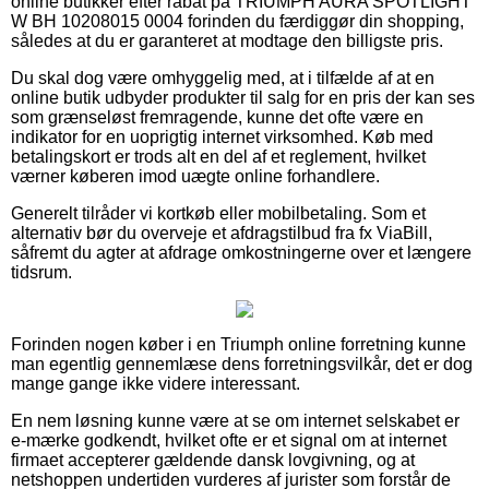
online butikker efter rabat på TRIUMPH AURA SPOTLIGHT
W BH 10208015 0004 forinden du færdiggør din shopping,
således at du er garanteret at modtage den billigste pris.
Du skal dog være omhyggelig med, at i tilfælde af at en
online butik udbyder produkter til salg for en pris der kan ses
som grænseløst fremragende, kunne det ofte være en
indikator for en uoprigtig internet virksomhed. Køb med
betalingskort er trods alt en del af et reglement, hvilket
værner køberen imod uægte online forhandlere.
Generelt tilråder vi kortkøb eller mobilbetaling. Som et
alternativ bør du overveje et afdragstilbud fra fx ViaBill,
såfremt du agter at afdrage omkostningerne over et længere
tidsrum.
Forinden nogen køber i en Triumph online forretning kunne
man egentlig gennemlæse dens forretningsvilkår, det er dog
mange gange ikke videre interessant.
En nem løsning kunne være at se om internet selskabet er
e-mærke godkendt, hvilket ofte er et signal om at internet
firmaet accepterer gældende dansk lovgivning, og at
netshoppen undertiden vurderes af jurister som forstår de