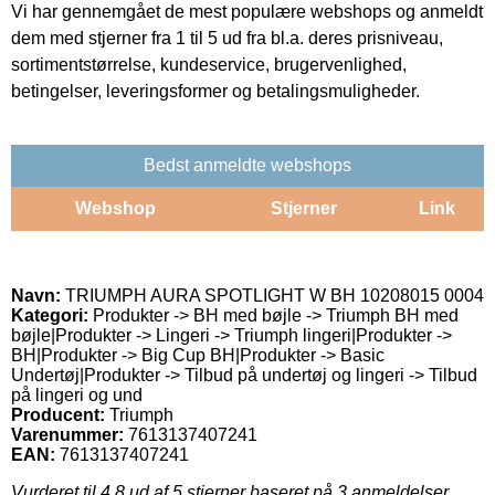
Vi har gennemgået de mest populære webshops og anmeldt
dem med stjerner fra 1 til 5 ud fra bl.a. deres prisniveau,
sortimentstørrelse, kundeservice, brugervenlighed,
betingelser, leveringsformer og betalingsmuligheder.
Bedst anmeldte webshops
Webshop
Stjerner
Link
Navn:
TRIUMPH AURA SPOTLIGHT W BH 10208015 0004
Kategori:
Produkter -> BH med bøjle -> Triumph BH med
bøjle|Produkter -> Lingeri -> Triumph lingeri|Produkter ->
BH|Produkter -> Big Cup BH|Produkter -> Basic
Undertøj|Produkter -> Tilbud på undertøj og lingeri -> Tilbud
på lingeri og und
Producent:
Triumph
Varenummer:
7613137407241
EAN:
7613137407241
Vurderet til
4.8
ud af 5 stjerner baseret på
3
anmeldelser