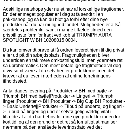
Adskillige netshops yder nu et hav af forskellige fragtformer.
En der er meget populær er i dag at få sendt til en
pakkeshop, og så kan du blot gå forbi efter dine nye
produkter når du har mulighed for det. Muligheden er altså
særdeles problemfri, samt i mange tilfælde tilmed den
prisbilligste form for fragt ved køb af TRIUMPH AURA
SPOTLIGHT W BH 10208015 0004.
Du kan omvendt prøve at få ordren leveret hjem til dig privat
eller ud på din arbejdsplads. Fragtmuligheden bliver
undertiden en tak mere omkostningsfuld, men ydermere ret
så uproblematisk. Den mest betalelige fragtmetode vil dog
utvivlsomt være at du selv henter produkterne, men det
kræver at du lever i nærheden af online forretningens
tilholdssted.
Antal dages levering på Produkter -> BH med bøjle ->
Triumph BH med bøjle|Produkter -> Lingeri -> Triumph
lingeri|Produkter -> BH|Produkter -> Big Cup BH|Produkter -
> Basic Undertøj|Produkter -> Tilbud på undertøj og lingeri -
> Tilbud på lingeri og und er selvfølgelig vældig vital i
tilfælde af at du har behov for dine nye produkter inden for
kort tid, og af den grund er det ret så fornuftigt at man ser
nærmere på den anslåede leveringsdato ved det