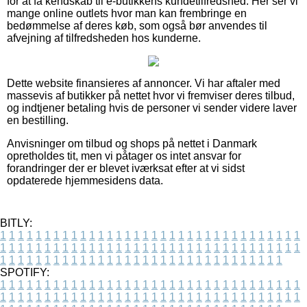
for at få kendskab til e-butikkens kundetilfredshed. Her ser vi
mange online outlets hvor man kan frembringe en
bedømmelse af deres køb, som også bør anvendes til
afvejning af tilfredsheden hos kunderne.
Dette website finansieres af annoncer. Vi har aftaler med
massevis af butikker på nettet hvor vi fremviser deres tilbud,
og indtjener betaling hvis de personer vi sender videre laver
en bestilling.
Anvisninger om tilbud og shops på nettet i Danmark
opretholdes tit, men vi påtager os intet ansvar for
forandringer der er blevet iværksat efter at vi sidst
opdaterede hjemmesidens data.
BITLY:
1
1
1
1
1
1
1
1
1
1
1
1
1
1
1
1
1
1
1
1
1
1
1
1
1
1
1
1
1
1
1
1
1
1
1
1
1
1
1
1
1
1
1
1
1
1
1
1
1
1
1
1
1
1
1
1
1
1
1
1
1
1
1
1
1
1
1
1
1
1
1
1
1
1
1
1
1
1
1
1
1
1
1
1
1
1
1
1
1
1
1
1
1
1
1
1
1
1
1
1
SPOTIFY:
1
1
1
1
1
1
1
1
1
1
1
1
1
1
1
1
1
1
1
1
1
1
1
1
1
1
1
1
1
1
1
1
1
1
1
1
1
1
1
1
1
1
1
1
1
1
1
1
1
1
1
1
1
1
1
1
1
1
1
1
1
1
1
1
1
1
1
1