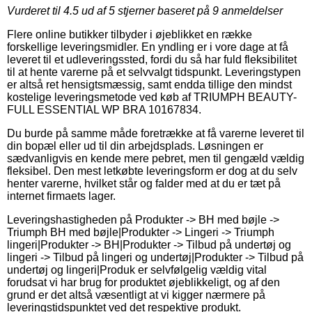
Vurderet til
4.5
ud af 5 stjerner baseret på
9
anmeldelser
Flere online butikker tilbyder i øjeblikket en række
forskellige leveringsmidler. En yndling er i vore dage at få
leveret til et udleveringssted, fordi du så har fuld fleksibilitet
til at hente varerne på et selvvalgt tidspunkt. Leveringstypen
er altså ret hensigtsmæssig, samt endda tillige den mindst
kostelige leveringsmetode ved køb af TRIUMPH BEAUTY-
FULL ESSENTIAL WP BRA 10167834.
Du burde på samme måde foretrække at få varerne leveret til
din bopæl eller ud til din arbejdsplads. Løsningen er
sædvanligvis en kende mere pebret, men til gengæld vældig
fleksibel. Den mest letkøbte leveringsform er dog at du selv
henter varerne, hvilket står og falder med at du er tæt på
internet firmaets lager.
Leveringshastigheden på Produkter -> BH med bøjle ->
Triumph BH med bøjle|Produkter -> Lingeri -> Triumph
lingeri|Produkter -> BH|Produkter -> Tilbud på undertøj og
lingeri -> Tilbud på lingeri og undertøj|Produkter -> Tilbud på
undertøj og lingeri|Produk er selvfølgelig vældig vital
forudsat vi har brug for produktet øjeblikkeligt, og af den
grund er det altså væsentligt at vi kigger nærmere på
leveringstidspunktet ved det respektive produkt.