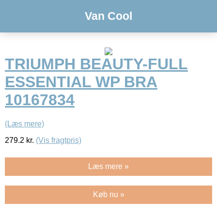
Van Cool
TRIUMPH BEAUTY-FULL
ESSENTIAL WP BRA
10167834
(Læs mere)
279.2
kr.
(Vis fragtpris)
Læs mere »
Køb nu »