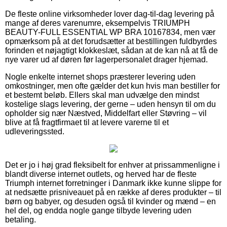
De fleste online virksomheder lover dag-til-dag levering på
mange af deres varenumre, eksempelvis TRIUMPH
BEAUTY-FULL ESSENTIAL WP BRA 10167834, men vær
opmærksom på at det forudsætter at bestillingen fuldbyrdes
forinden et nøjagtigt klokkeslæt, sådan at de kan nå at få de
nye varer ud af døren før lagerpersonalet drager hjemad.
Nogle enkelte internet shops præsterer levering uden
omkostninger, men ofte gælder det kun hvis man bestiller for
et bestemt beløb. Ellers skal man udvælge den mindst
kostelige slags levering, der gerne – uden hensyn til om du
opholder sig nær Næstved, Middelfart eller Støvring – vil
blive at få fragtfirmaet til at levere varerne til et
udleveringssted.
Det er jo i høj grad fleksibelt for enhver at prissammenligne i
blandt diverse internet outlets, og herved har de fleste
Triumph internet forretninger i Danmark ikke kunne slippe for
at nedsætte prisniveauet på en række af deres produkter – til
børn og babyer, og desuden også til kvinder og mænd – en
hel del, og endda nogle gange tilbyde levering uden
betaling.