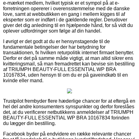
e-mærket medlem, hvilket typisk er et sympol på at e-
forretningen opererer i overensstemmelse med de danske
love, samt at webbutikken en gang i mellem kigges til af
eksperter som er indført i de gældende regler. Derudover
giver det dig anledning til en hjælpende hånd, for så vidt du
oplever udfordringer som følge af din handel.
I øvrigt er det godt at du er hensynstagende til de
fundamentale betingelser der har betydning for
transaktionen, fx hvilken returpolitik internet firmaet benytter.
Derfor er det på samme måde vigtigt, at man altid sikrer ens
kvitteringsmail, så man fremadrettet kan bevise sin bestilling
af TRIUMPH BEAUTY-FULL ESSENTIAL WP BRA
10167834, uden hensyn til om du er på gaveindkøb til en
kvinde eller mand.
Trustpilot frembyder flere hæderlige chancer for at eftergå en
hel del andre konsumenters synspunkter og derfor foreslåes
det, at du verificerer netbutikkens anmeldelser af TRIUMPH
BEAUTY-FULL ESSENTIAL WP BRA 10167834 forinden
du lægger din bestilling.
Facebook byder på endvidere en række relevante chancer