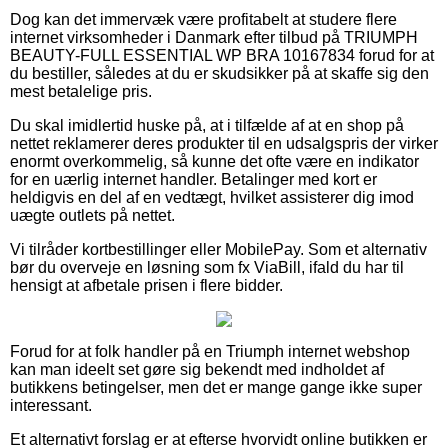
Dog kan det immervæk være profitabelt at studere flere
internet virksomheder i Danmark efter tilbud på TRIUMPH
BEAUTY-FULL ESSENTIAL WP BRA 10167834 forud for at
du bestiller, således at du er skudsikker på at skaffe sig den
mest betalelige pris.
Du skal imidlertid huske på, at i tilfælde af at en shop på
nettet reklamerer deres produkter til en udsalgspris der virker
enormt overkommelig, så kunne det ofte være en indikator
for en uærlig internet handler. Betalinger med kort er
heldigvis en del af en vedtægt, hvilket assisterer dig imod
uægte outlets på nettet.
Vi tilråder kortbestillinger eller MobilePay. Som et alternativ
bør du overveje en løsning som fx ViaBill, ifald du har til
hensigt at afbetale prisen i flere bidder.
Forud for at folk handler på en Triumph internet webshop
kan man ideelt set gøre sig bekendt med indholdet af
butikkens betingelser, men det er mange gange ikke super
interessant.
Et alternativt forslag er at efterse hvorvidt online butikken er