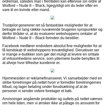
ordremail, således man i fremtiden kan eftervise sin ordre af
Wolford – Nude 8 – Black, ligegyldigt om du leder efter en
vare til en kvinde eller mand.
Trustpilot genererer ret så fantastiske muligheder for at
betragte en lang række nuværende brugeres synspunkter og
derfor tilråder vi, at du evaluerer webshoppens omtaler af
Wolford – Nude 8 – Black forinden du bestiller.
Facebook medfører endvidere absolut fine muligheder for at
få kendskab til webshoppens troværdighed. Derudover ser
vi mange e-butikker som gør det muligt at levere en omtale
af virksomhedens service, som ydermere burde benyttes til
at afveje hvor tilfredse kunderne er.
Hjemmesiden er reklamefinansieret. Vi samarbejder med en
stribe forretninger på nettet hvori vi formidler forretningernes
tilbud, og tager betaling under forudsætning af at de
personer vi sender videre foretager et køb.
Anvisninger angående produkter og outlets på nettet værnes
om hele tiden, men vi ønsker ikke at påtage os ansvaret for