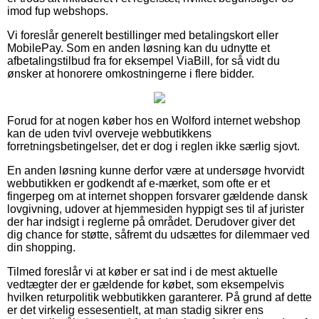
imod fup webshops.
Vi foreslår generelt bestillinger med betalingskort eller
MobilePay. Som en anden løsning kan du udnytte et
afbetalingstilbud fra for eksempel ViaBill, for så vidt du
ønsker at honorere omkostningerne i flere bidder.
Forud for at nogen køber hos en Wolford internet webshop
kan de uden tvivl overveje webbutikkens
forretningsbetingelser, det er dog i reglen ikke særlig sjovt.
En anden løsning kunne derfor være at undersøge hvorvidt
webbutikken er godkendt af e-mærket, som ofte er et
fingerpeg om at internet shoppen forsvarer gældende dansk
lovgivning, udover at hjemmesiden hyppigt ses til af jurister
der har indsigt i reglerne på området. Derudover giver det
dig chance for støtte, såfremt du udsættes for dilemmaer ved
din shopping.
Tilmed foreslår vi at køber er sat ind i de mest aktuelle
vedtægter der er gældende for købet, som eksempelvis
hvilken returpolitik webbutikken garanterer. På grund af dette
er det virkelig essesentielt, at man stadig sikrer ens