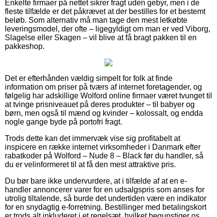
Enkelte firmaer på nettet sikrer fragt uden gebyr, men i de
fleste tilfælde er det påkrævet at der bestilles for et bestemt
beløb. Som alternativ må man tage den mest letkøbte
leveringsmodel, der ofte – ligegyldigt om man er ved Viborg,
Slagelse eller Skagen – vil blive at få bragt pakken til en
pakkeshop.
Det er efterhånden vældig simpelt for folk at finde
information om priser på tværs af internet foretagender, og
følgelig har adskillige Wolford online firmaer været tvunget til
at tvinge prisniveauet på deres produkter – til babyer og
børn, men også til mænd og kvinder – kolossalt, og endda
nogle gange byde på portofri fragt.
Trods dette kan det immervæk vise sig profitabelt at
inspicere en række internet virksomheder i Danmark efter
rabatkoder på Wolford – Nude 8 – Black før du handler, så
du er velinformeret til at få den mest attraktive pris.
Du bør bare ikke undervurdere, at i tilfælde af at en e-
handler annoncerer varer for en udsalgspris som anses for
utrolig tiltalende, så burde det undertiden være en indikator
for en snydagtig e-forretning. Bestillinger med betalingskort
er trods alt inkluderet i et regelsæt, hvilket begunstiger os