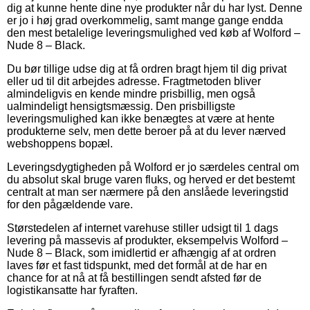
dig at kunne hente dine nye produkter når du har lyst. Denne
er jo i høj grad overkommelig, samt mange gange endda
den mest betalelige leveringsmulighed ved køb af Wolford –
Nude 8 – Black.
Du bør tillige udse dig at få ordren bragt hjem til dig privat
eller ud til dit arbejdes adresse. Fragtmetoden bliver
almindeligvis en kende mindre prisbillig, men også
ualmindeligt hensigtsmæssig. Den prisbilligste
leveringsmulighed kan ikke benægtes at være at hente
produkterne selv, men dette beroer på at du lever nærved
webshoppens bopæl.
Leveringsdygtigheden på Wolford er jo særdeles central om
du absolut skal bruge varen fluks, og herved er det bestemt
centralt at man ser nærmere på den anslåede leveringstid
for den pågældende vare.
Størstedelen af internet varehuse stiller udsigt til 1 dags
levering på massevis af produkter, eksempelvis Wolford –
Nude 8 – Black, som imidlertid er afhængig af at ordren
laves før et fast tidspunkt, med det formål at de har en
chance for at nå at få bestillingen sendt afsted før de
logistikansatte har fyraften.